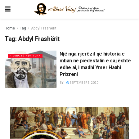
Home
Tag
Abdyl Frashërit
Tag:
Abdyl Frashërit
Një nga njerëzit që historia e
FIGURA TË NDRITUNA
mban në piedestalin e saj është
edhe ai, i madhi Ymer Haxhi
Prizreni
BY
SEPTEMBER 5, 2020