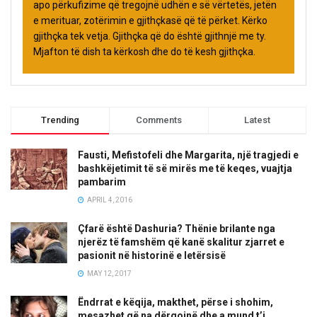
apo përkufizime që tregojnë udhën e së vërtetës, jetën
e merituar, zotërimin e gjithçkasë që të përket. Kërko
gjithçka tek vetja. Gjithçka që do është gjithnjë me ty.
Mjafton të dish ta kërkosh dhe do të kesh gjithçka.
Trending
Comments
Latest
Fausti, Mefistofeli dhe Margarita, një tragjedi e
bashkëjetimit të së mirës me të keqes, vuajtja
pambarim
APRIL 4, 2016
Çfarë është Dashuria? Thënie brilante nga
njerëz të famshëm që kanë skalitur zjarret e
pasionit në historinë e letërsisë
MAY 12, 2017
Ëndrrat e këqija, makthet, përse i shohim,
mesazhet që na dërgojnë dhe a mund t’i