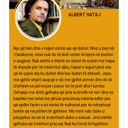
ALBERT VATAJ
Ajo që bën dhe e ndjen është ajo që duhet. Mos u bëj rob
i fatalizmit, nëse nuk do të lësh veten të bjerë në boshin
e asgjësë. Nuk është e thënë se duhet të ecësh me hapa
të shpejtë për të mbërritur diku, hapat e sigurt janë ata
që të çojnë aty ku duhet dhe kur duhet të shkosh. Jepu
me gjithë shpirt asaj që e do me gjithë zemër dhe do të
shohësh se përveçse i pasur do të jesh dhe i lumtur.
Ushqeje me dritë gjithçka që jeta ta kredh në terr dhe se
bashkë me veten ke çliruar prej kësaj robëria edhe ata
që sjellin farën e së mirës të vullnetet për të ndryshuar
botën që na përket të gjithëve. Më mirë vdis duke u
përpjekur se sa të zvarritesh duke u ankuar. Jeta është
gjithçka që ti kërkon prej saj. Nuk ka forcë të hyjshme