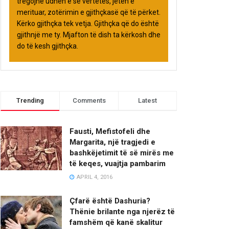
tregojnë udhën e së vërtetës, jetën e
merituar, zotërimin e gjithçkasë që të përket.
Kërko gjithçka tek vetja. Gjithçka që do është
gjithnjë me ty. Mjafton të dish ta kërkosh dhe
do të kesh gjithçka.
Trending
Comments
Latest
Fausti, Mefistofeli dhe
Margarita, një tragjedi e
bashkëjetimit të së mirës me
të keqes, vuajtja pambarim
APRIL 4, 2016
Çfarë është Dashuria?
Thënie brilante nga njerëz të
famshëm që kanë skalitur