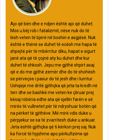
Ajo që bën dhe e ndjen është ajo që duhet.
Mos u bëj rob i fatalizmit, nëse nuk do të
lësh veten të bjerë në boshin e asgjësë. Nuk
është e thënë se duhet të ecësh me hapa të
shpejtë për të mbërritur diku, hapat e sigurt
janë ata që të çojnë aty ku duhet dhe kur
duhet të shkosh. Jepu me gjithë shpirt asaj
që e do me gjithë zemër dhe do të shohësh
se përveçse i pasur do të jesh dhe i lumtur.
Ushqeje me dritë gjithçka që jeta ta kredh në
terr dhe se bashkë me veten ke çliruar prej
kësaj robëria edhe ata që sjellin farën e së
mirës të vullnetet për të ndryshuar botën që
na përket të gjithëve. Më mirë vdis duke u
përpjekur se sa të zvarritesh duke u ankuar.
Jeta është gjithçka që ti kërkon prej saj. Nuk
ka forcë të hyjshme apo përkufizime që