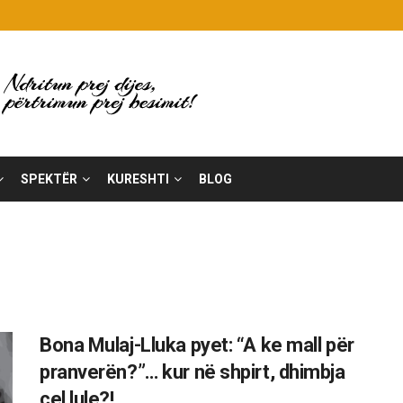
SPEKTËR
KURESHTI
BLOG
Bona Mulaj-Lluka pyet: “A ke mall për
pranverën?”… kur në shpirt, dhimbja
çel lule?!