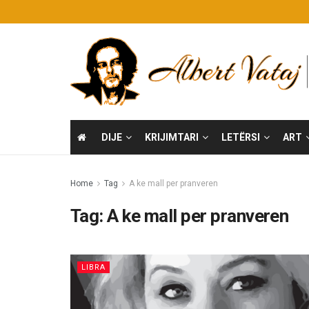
DIJE
KRIJIMTARI
LETËRSI
ART
Home
Tag
A ke mall per pranveren
Tag:
A ke mall per pranveren
LIBRA