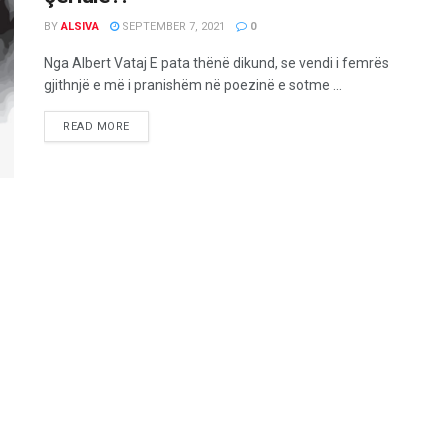
BY
ALSIVA
SEPTEMBER 7, 2021
0
Nga Albert Vataj E pata thënë dikund, se vendi i femrës
gjithnjë e më i pranishëm në poezinë e sotme ...
READ MORE