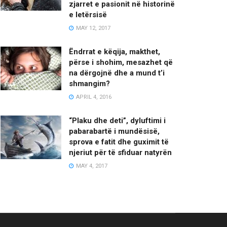
zjarret e pasionit në historinë
e letërsisë
MAY 12, 2017
Ëndrrat e këqija, makthet,
përse i shohim, mesazhet që
na dërgojnë dhe a mund t’i
shmangim?
APRIL 4, 2016
“Plaku dhe deti”, dyluftimi i
pabarabartë i mundësisë,
sprova e fatit dhe guximit të
njeriut për të sfiduar natyrën
MAY 4, 2017