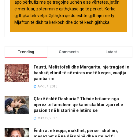
apo përkufizime që tregojnë udhën e së vërtetës, jetën
e merituar, zotërimin e gjithçkasë që të përket. Kërko
gjithçka tek vetja. Gjithçka që do është gjithnjë me ty.
Mjafton të dish ta kërkosh dhe do të kesh gjithçka.
Trending
Comments
Latest
Fausti, Mefistofeli dhe Margarita, një tragjedi e
bashkëjetimit të së mirës me të keqes, vuajtja
pambarim
APRIL 4, 2016
Çfarë është Dashuria? Thënie brilante nga
njerëz të famshëm që kanë skalitur zjarret e
pasionit në historinë e letërsisë
MAY 12, 2017
Ëndrrat e këqija, makthet, përse i shohim,
mesazhet që na dërgojnë dhe a mund t’i