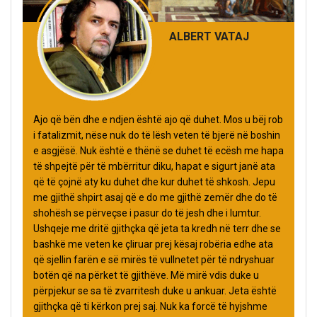
ALBERT VATAJ
Ajo që bën dhe e ndjen është ajo që duhet. Mos u bëj rob
i fatalizmit, nëse nuk do të lësh veten të bjerë në boshin
e asgjësë. Nuk është e thënë se duhet të ecësh me hapa
të shpejtë për të mbërritur diku, hapat e sigurt janë ata
që të çojnë aty ku duhet dhe kur duhet të shkosh. Jepu
me gjithë shpirt asaj që e do me gjithë zemër dhe do të
shohësh se përveçse i pasur do të jesh dhe i lumtur.
Ushqeje me dritë gjithçka që jeta ta kredh në terr dhe se
bashkë me veten ke çliruar prej kësaj robëria edhe ata
që sjellin farën e së mirës të vullnetet për të ndryshuar
botën që na përket të gjithëve. Më mirë vdis duke u
përpjekur se sa të zvarritesh duke u ankuar. Jeta është
gjithçka që ti kërkon prej saj. Nuk ka forcë të hyjshme