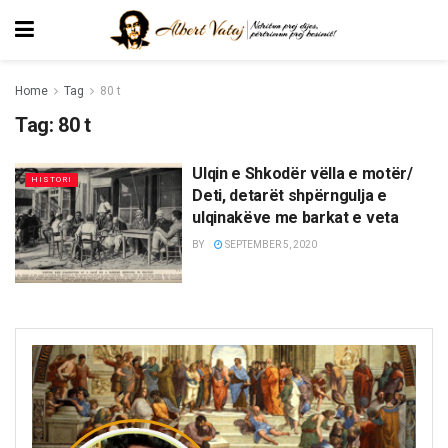
Home
Tag
80 t
Tag:
80 t
Ulqin e Shkodër vëlla e motër/
HISTORI
Deti, detarët shpërngulja e
ulqinakëve me barkat e veta
BY
SEPTEMBER 5, 2020