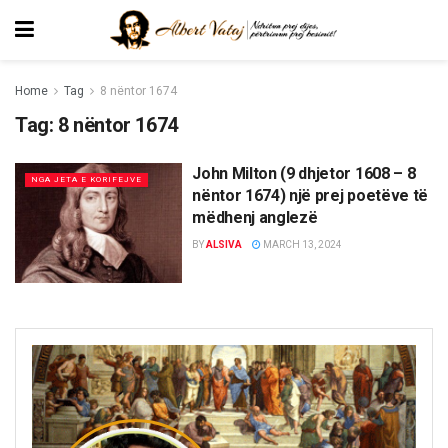
Home
Tag
8 nëntor 1674
Tag:
8 nëntor 1674
John Milton (9 dhjetor 1608 – 8
NGA JETA E KORIFEJVE
nëntor 1674) një prej poetëve të
mëdhenj anglezë
BY
ALSIVA
MARCH 13, 2024