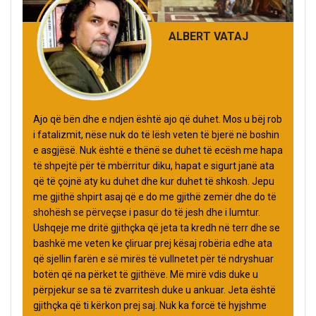
ALBERT VATAJ
Ajo që bën dhe e ndjen është ajo që duhet. Mos u bëj rob
i fatalizmit, nëse nuk do të lësh veten të bjerë në boshin
e asgjësë. Nuk është e thënë se duhet të ecësh me hapa
të shpejtë për të mbërritur diku, hapat e sigurt janë ata
që të çojnë aty ku duhet dhe kur duhet të shkosh. Jepu
me gjithë shpirt asaj që e do me gjithë zemër dhe do të
shohësh se përveçse i pasur do të jesh dhe i lumtur.
Ushqeje me dritë gjithçka që jeta ta kredh në terr dhe se
bashkë me veten ke çliruar prej kësaj robëria edhe ata
që sjellin farën e së mirës të vullnetet për të ndryshuar
botën që na përket të gjithëve. Më mirë vdis duke u
përpjekur se sa të zvarritesh duke u ankuar. Jeta është
gjithçka që ti kërkon prej saj. Nuk ka forcë të hyjshme