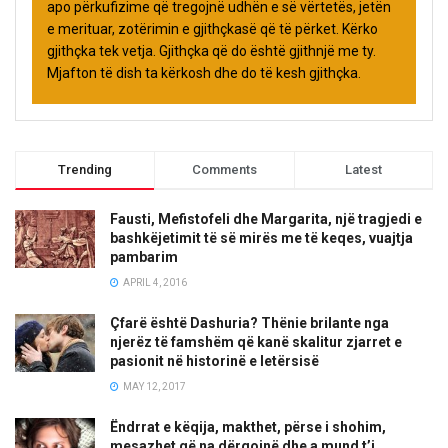
apo përkufizime që tregojnë udhën e së vërtetës, jetën
e merituar, zotërimin e gjithçkasë që të përket. Kërko
gjithçka tek vetja. Gjithçka që do është gjithnjë me ty.
Mjafton të dish ta kërkosh dhe do të kesh gjithçka.
Trending
Comments
Latest
Fausti, Mefistofeli dhe Margarita, një tragjedi e
bashkëjetimit të së mirës me të keqes, vuajtja
pambarim
APRIL 4, 2016
Çfarë është Dashuria? Thënie brilante nga
njerëz të famshëm që kanë skalitur zjarret e
pasionit në historinë e letërsisë
MAY 12, 2017
Ëndrrat e këqija, makthet, përse i shohim,
mesazhet që na dërgojnë dhe a mund t’i