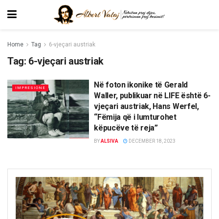
Home
Tag
6-vjeçari austriak
Tag:
6-vjeçari austriak
Në foton ikonike të Gerald
IMPRESIONE
Waller, publikuar në LIFE është 6-
vjeçari austriak, Hans Werfel,
“Fëmija që i lumturohet
këpucëve të reja”
BY
ALSIVA
DECEMBER 18, 2023