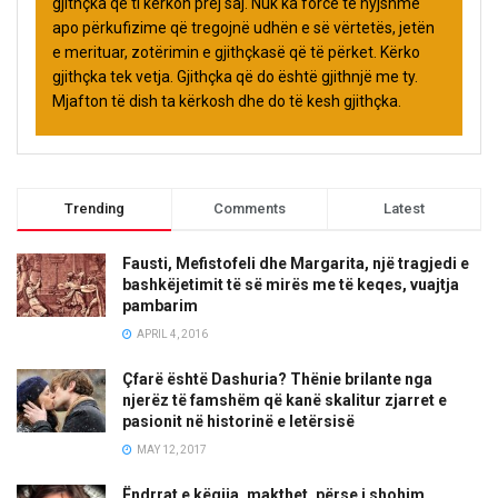
gjithçka që ti kërkon prej saj. Nuk ka forcë të hyjshme
apo përkufizime që tregojnë udhën e së vërtetës, jetën
e merituar, zotërimin e gjithçkasë që të përket. Kërko
gjithçka tek vetja. Gjithçka që do është gjithnjë me ty.
Mjafton të dish ta kërkosh dhe do të kesh gjithçka.
Trending
Comments
Latest
Fausti, Mefistofeli dhe Margarita, një tragjedi e
bashkëjetimit të së mirës me të keqes, vuajtja
pambarim
APRIL 4, 2016
Çfarë është Dashuria? Thënie brilante nga
njerëz të famshëm që kanë skalitur zjarret e
pasionit në historinë e letërsisë
MAY 12, 2017
Ëndrrat e këqija, makthet, përse i shohim,