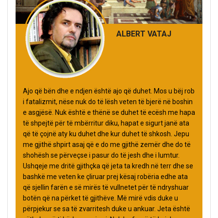
ALBERT VATAJ
Ajo që bën dhe e ndjen është ajo që duhet. Mos u bëj rob
i fatalizmit, nëse nuk do të lësh veten të bjerë në boshin
e asgjësë. Nuk është e thënë se duhet të ecësh me hapa
të shpejtë për të mbërritur diku, hapat e sigurt janë ata
që të çojnë aty ku duhet dhe kur duhet të shkosh. Jepu
me gjithë shpirt asaj që e do me gjithë zemër dhe do të
shohësh se përveçse i pasur do të jesh dhe i lumtur.
Ushqeje me dritë gjithçka që jeta ta kredh në terr dhe se
bashkë me veten ke çliruar prej kësaj robëria edhe ata
që sjellin farën e së mirës të vullnetet për të ndryshuar
botën që na përket të gjithëve. Më mirë vdis duke u
përpjekur se sa të zvarritesh duke u ankuar. Jeta është