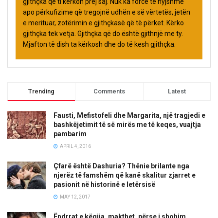
gjithçka që ti kërkon prej saj. Nuk ka forcë të hyjshme
apo përkufizime që tregojnë udhën e së vërtetës, jetën
e merituar, zotërimin e gjithçkasë që të përket. Kërko
gjithçka tek vetja. Gjithçka që do është gjithnjë me ty.
Mjafton të dish ta kërkosh dhe do të kesh gjithçka.
Trending
Comments
Latest
Fausti, Mefistofeli dhe Margarita, një tragjedi e
bashkëjetimit të së mirës me të keqes, vuajtja
pambarim
APRIL 4, 2016
Çfarë është Dashuria? Thënie brilante nga
njerëz të famshëm që kanë skalitur zjarret e
pasionit në historinë e letërsisë
MAY 12, 2017
Ëndrrat e këqija, makthet, përse i shohim,