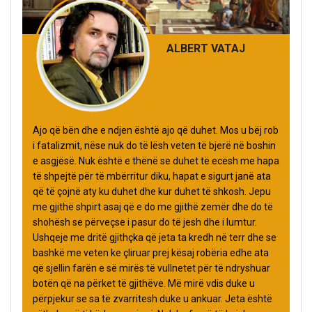
ALBERT VATAJ
Ajo që bën dhe e ndjen është ajo që duhet. Mos u bëj rob
i fatalizmit, nëse nuk do të lësh veten të bjerë në boshin
e asgjësë. Nuk është e thënë se duhet të ecësh me hapa
të shpejtë për të mbërritur diku, hapat e sigurt janë ata
që të çojnë aty ku duhet dhe kur duhet të shkosh. Jepu
me gjithë shpirt asaj që e do me gjithë zemër dhe do të
shohësh se përveçse i pasur do të jesh dhe i lumtur.
Ushqeje me dritë gjithçka që jeta ta kredh në terr dhe se
bashkë me veten ke çliruar prej kësaj robëria edhe ata
që sjellin farën e së mirës të vullnetet për të ndryshuar
botën që na përket të gjithëve. Më mirë vdis duke u
përpjekur se sa të zvarritesh duke u ankuar. Jeta është