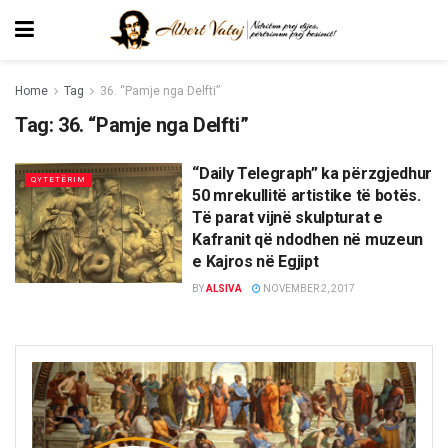
Home
Tag
36. “Pamje nga Delfti”
Tag:
36. “Pamje nga Delfti”
“Daily Telegraph” ka përzgjedhur
QYTETËRIM
50 mrekullitë artistike të botës.
Të parat vijnë skulpturat e
Kafranit që ndodhen në muzeun
e Kajros në Egjipt
BY
ALSIVA
NOVEMBER 2, 2017