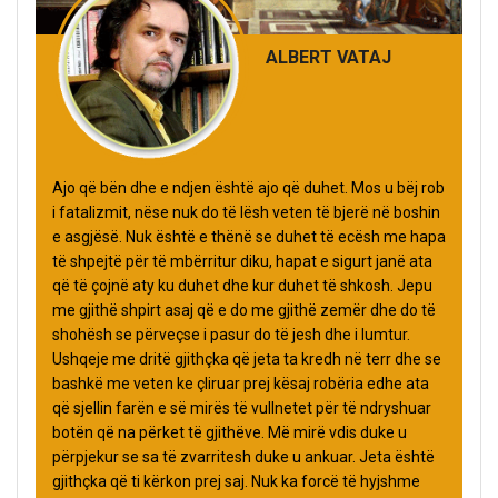
ALBERT VATAJ
Ajo që bën dhe e ndjen është ajo që duhet. Mos u bëj rob
i fatalizmit, nëse nuk do të lësh veten të bjerë në boshin
e asgjësë. Nuk është e thënë se duhet të ecësh me hapa
të shpejtë për të mbërritur diku, hapat e sigurt janë ata
që të çojnë aty ku duhet dhe kur duhet të shkosh. Jepu
me gjithë shpirt asaj që e do me gjithë zemër dhe do të
shohësh se përveçse i pasur do të jesh dhe i lumtur.
Ushqeje me dritë gjithçka që jeta ta kredh në terr dhe se
bashkë me veten ke çliruar prej kësaj robëria edhe ata
që sjellin farën e së mirës të vullnetet për të ndryshuar
botën që na përket të gjithëve. Më mirë vdis duke u
përpjekur se sa të zvarritesh duke u ankuar. Jeta është
gjithçka që ti kërkon prej saj. Nuk ka forcë të hyjshme