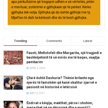
apo përkufizime që tregojnë udhën e së vërtetës, jetën
e merituar, zotërimin e gjithçkasë që të përket. Kërko
gjithçka tek vetja. Gjithçka që do është gjithnjë me ty.
Mjafton të dish ta kërkosh dhe do të kesh gjithçka.
Trending
Comments
Latest
Fausti, Mefistofeli dhe Margarita, një tragjedi e
bashkëjetimit të së mirës me të keqes, vuajtja
pambarim
APRIL 4, 2016
Çfarë është Dashuria? Thënie brilante nga
njerëz të famshëm që kanë skalitur zjarret e
pasionit në historinë e letërsisë
MAY 12, 2017
Ëndrrat e këqija, makthet, përse i shohim,
mesazhet që na dërgojnë dhe a mund t’i