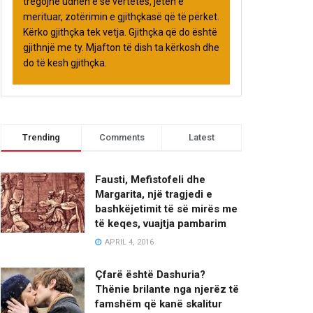
tregojnë udhën e së vërtetës, jetën e
merituar, zotërimin e gjithçkasë që të përket.
Kërko gjithçka tek vetja. Gjithçka që do është
gjithnjë me ty. Mjafton të dish ta kërkosh dhe
do të kesh gjithçka.
Trending
Comments
Latest
Fausti, Mefistofeli dhe
Margarita, një tragjedi e
bashkëjetimit të së mirës me
të keqes, vuajtja pambarim
APRIL 4, 2016
Çfarë është Dashuria?
Thënie brilante nga njerëz të
famshëm që kanë skalitur