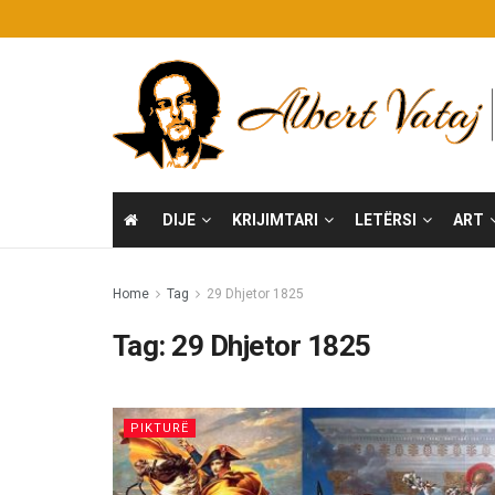
DIJE
KRIJIMTARI
LETËRSI
ART
Home
Tag
29 Dhjetor 1825
Tag:
29 Dhjetor 1825
PIKTURË