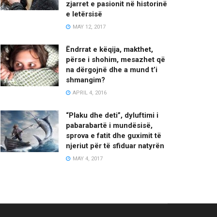
zjarret e pasionit në historinë
e letërsisë
MAY 12, 2017
Ëndrrat e këqija, makthet,
përse i shohim, mesazhet që
na dërgojnë dhe a mund t’i
shmangim?
APRIL 4, 2016
“Plaku dhe deti”, dyluftimi i
pabarabartë i mundësisë,
sprova e fatit dhe guximit të
njeriut për të sfiduar natyrën
MAY 4, 2017