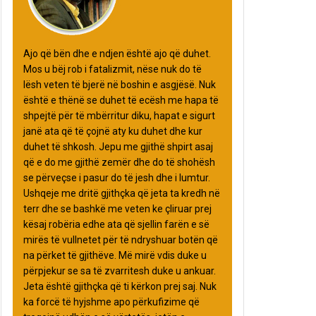
Ajo që bën dhe e ndjen është ajo që duhet.
Mos u bëj rob i fatalizmit, nëse nuk do të
lësh veten të bjerë në boshin e asgjësë. Nuk
është e thënë se duhet të ecësh me hapa të
shpejtë për të mbërritur diku, hapat e sigurt
janë ata që të çojnë aty ku duhet dhe kur
duhet të shkosh. Jepu me gjithë shpirt asaj
që e do me gjithë zemër dhe do të shohësh
se përveçse i pasur do të jesh dhe i lumtur.
Ushqeje me dritë gjithçka që jeta ta kredh në
terr dhe se bashkë me veten ke çliruar prej
kësaj robëria edhe ata që sjellin farën e së
mirës të vullnetet për të ndryshuar botën që
na përket të gjithëve. Më mirë vdis duke u
përpjekur se sa të zvarritesh duke u ankuar.
Jeta është gjithçka që ti kërkon prej saj. Nuk
ka forcë të hyjshme apo përkufizime që