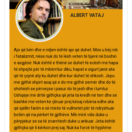
ALBERT VATAJ
Ajo që bën dhe e ndjen është ajo që duhet. Mos u bëj rob
i fatalizmit, nëse nuk do të lësh veten të bjerë në boshin
e asgjësë. Nuk është e thënë se duhet të ecësh me hapa
të shpejtë për të mbërritur diku, hapat e sigurt janë ata
që të çojnë aty ku duhet dhe kur duhet të shkosh. Jepu
me gjithë shpirt asaj që e do me gjithë zemër dhe do të
shohësh se përveçse i pasur do të jesh dhe i lumtur.
Ushqeje me dritë gjithçka që jeta ta kredh në terr dhe se
bashkë me veten ke çliruar prej kësaj robëria edhe ata
që sjellin farën e së mirës të vullnetet për të ndryshuar
botën që na përket të gjithëve. Më mirë vdis duke u
përpjekur se sa të zvarritesh duke u ankuar. Jeta është
gjithçka që ti kërkon prej saj. Nuk ka forcë të hyjshme