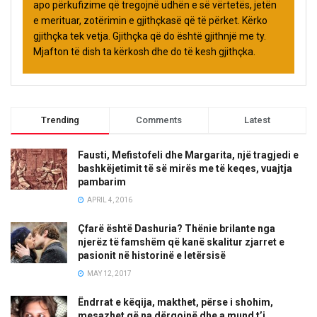
apo përkufizime që tregojnë udhën e së vërtetës, jetën
e merituar, zotërimin e gjithçkasë që të përket. Kërko
gjithçka tek vetja. Gjithçka që do është gjithnjë me ty.
Mjafton të dish ta kërkosh dhe do të kesh gjithçka.
Trending
Comments
Latest
Fausti, Mefistofeli dhe Margarita, një tragjedi e
bashkëjetimit të së mirës me të keqes, vuajtja
pambarim
APRIL 4, 2016
Çfarë është Dashuria? Thënie brilante nga
njerëz të famshëm që kanë skalitur zjarret e
pasionit në historinë e letërsisë
MAY 12, 2017
Ëndrrat e këqija, makthet, përse i shohim,
mesazhet që na dërgojnë dhe a mund t’i