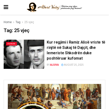
Home
Tag
25 vjeç
Tag:
25 vjeç
Kur regjimi i Ramiz Alisë vriste të
FORUM
rinjtë në Sukaj të Dajçit, dhe
lemeriste Shkodrën duke
poshtëruar kufomat
BY
ALSIVA
AUGUST 25, 2025