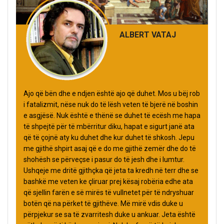
ALBERT VATAJ
Ajo që bën dhe e ndjen është ajo që duhet. Mos u bëj rob
i fatalizmit, nëse nuk do të lësh veten të bjerë në boshin
e asgjësë. Nuk është e thënë se duhet të ecësh me hapa
të shpejtë për të mbërritur diku, hapat e sigurt janë ata
që të çojnë aty ku duhet dhe kur duhet të shkosh. Jepu
me gjithë shpirt asaj që e do me gjithë zemër dhe do të
shohësh se përveçse i pasur do të jesh dhe i lumtur.
Ushqeje me dritë gjithçka që jeta ta kredh në terr dhe se
bashkë me veten ke çliruar prej kësaj robëria edhe ata
që sjellin farën e së mirës të vullnetet për të ndryshuar
botën që na përket të gjithëve. Më mirë vdis duke u
përpjekur se sa të zvarritesh duke u ankuar. Jeta është