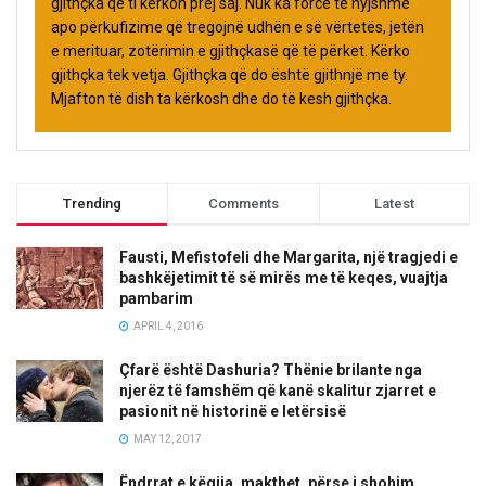
gjithçka që ti kërkon prej saj. Nuk ka forcë të hyjshme
apo përkufizime që tregojnë udhën e së vërtetës, jetën
e merituar, zotërimin e gjithçkasë që të përket. Kërko
gjithçka tek vetja. Gjithçka që do është gjithnjë me ty.
Mjafton të dish ta kërkosh dhe do të kesh gjithçka.
Trending
Comments
Latest
Fausti, Mefistofeli dhe Margarita, një tragjedi e
bashkëjetimit të së mirës me të keqes, vuajtja
pambarim
APRIL 4, 2016
Çfarë është Dashuria? Thënie brilante nga
njerëz të famshëm që kanë skalitur zjarret e
pasionit në historinë e letërsisë
MAY 12, 2017
Ëndrrat e këqija, makthet, përse i shohim,