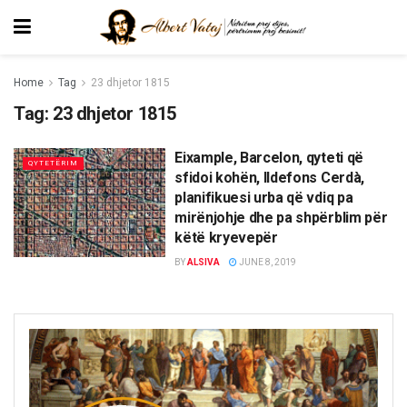
Home
Tag
23 dhjetor 1815
Tag:
23 dhjetor 1815
Eixample, Barcelon, qyteti që
QYTETËRIM
sfidoi kohën, Ildefons Cerdà,
planifikuesi urba që vdiq pa
mirënjohje dhe pa shpërblim për
këtë kryevepër
BY
ALSIVA
JUNE 8, 2019