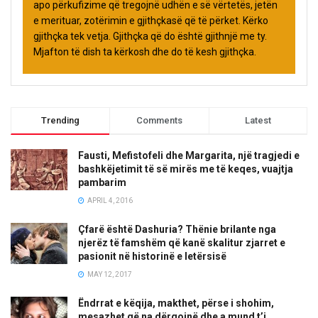
apo përkufizime që tregojnë udhën e së vërtetës, jetën
e merituar, zotërimin e gjithçkasë që të përket. Kërko
gjithçka tek vetja. Gjithçka që do është gjithnjë me ty.
Mjafton të dish ta kërkosh dhe do të kesh gjithçka.
Trending
Comments
Latest
Fausti, Mefistofeli dhe Margarita, një tragjedi e
bashkëjetimit të së mirës me të keqes, vuajtja
pambarim
APRIL 4, 2016
Çfarë është Dashuria? Thënie brilante nga
njerëz të famshëm që kanë skalitur zjarret e
pasionit në historinë e letërsisë
MAY 12, 2017
Ëndrrat e këqija, makthet, përse i shohim,
mesazhet që na dërgojnë dhe a mund t’i