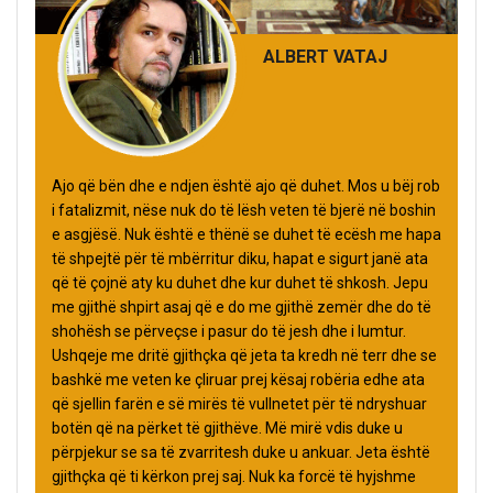
ALBERT VATAJ
Ajo që bën dhe e ndjen është ajo që duhet. Mos u bëj rob
i fatalizmit, nëse nuk do të lësh veten të bjerë në boshin
e asgjësë. Nuk është e thënë se duhet të ecësh me hapa
të shpejtë për të mbërritur diku, hapat e sigurt janë ata
që të çojnë aty ku duhet dhe kur duhet të shkosh. Jepu
me gjithë shpirt asaj që e do me gjithë zemër dhe do të
shohësh se përveçse i pasur do të jesh dhe i lumtur.
Ushqeje me dritë gjithçka që jeta ta kredh në terr dhe se
bashkë me veten ke çliruar prej kësaj robëria edhe ata
që sjellin farën e së mirës të vullnetet për të ndryshuar
botën që na përket të gjithëve. Më mirë vdis duke u
përpjekur se sa të zvarritesh duke u ankuar. Jeta është
gjithçka që ti kërkon prej saj. Nuk ka forcë të hyjshme