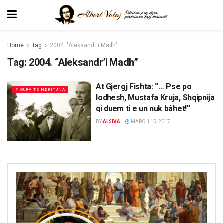
Home
Tag
2004. "Aleksandr'i Madh"
Tag:
2004. “Aleksandr’i Madh”
At Gjergj Fishta: “… Pse po
FIGURA TË NDRITUNA
lodhesh, Mustafa Kruja, Shqipnija
qi duem ti e un nuk bâhet!”
BY
ALSIVA
MARCH 15, 2017