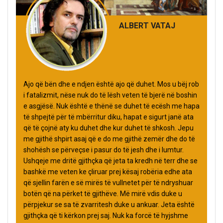
ALBERT VATAJ
Ajo që bën dhe e ndjen është ajo që duhet. Mos u bëj rob
i fatalizmit, nëse nuk do të lësh veten të bjerë në boshin
e asgjësë. Nuk është e thënë se duhet të ecësh me hapa
të shpejtë për të mbërritur diku, hapat e sigurt janë ata
që të çojnë aty ku duhet dhe kur duhet të shkosh. Jepu
me gjithë shpirt asaj që e do me gjithë zemër dhe do të
shohësh se përveçse i pasur do të jesh dhe i lumtur.
Ushqeje me dritë gjithçka që jeta ta kredh në terr dhe se
bashkë me veten ke çliruar prej kësaj robëria edhe ata
që sjellin farën e së mirës të vullnetet për të ndryshuar
botën që na përket të gjithëve. Më mirë vdis duke u
përpjekur se sa të zvarritesh duke u ankuar. Jeta është
gjithçka që ti kërkon prej saj. Nuk ka forcë të hyjshme