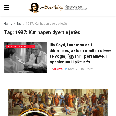
Home
Tag
1987: Kur hapen dyert e jetës
Tag:
1987: Kur hapen dyert e jetës
Ilia Shyti, i anatemuari i
FIGURA TË NDRITUNA
diktaturës, aktori i madh i roleve
të vogla, “gjyshi” i përrallave, i
apasionuari i pikturës
BY
ALSIVA
NOVEMBER 26, 2024