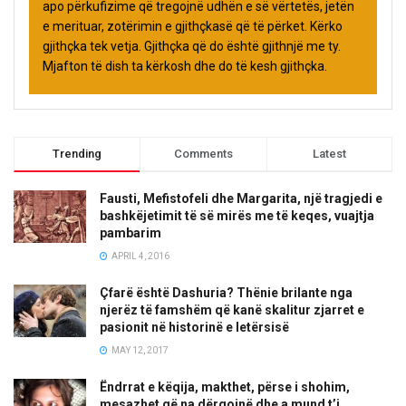
apo përkufizime që tregojnë udhën e së vërtetës, jetën
e merituar, zotërimin e gjithçkasë që të përket. Kërko
gjithçka tek vetja. Gjithçka që do është gjithnjë me ty.
Mjafton të dish ta kërkosh dhe do të kesh gjithçka.
Trending
Comments
Latest
Fausti, Mefistofeli dhe Margarita, një tragjedi e
bashkëjetimit të së mirës me të keqes, vuajtja
pambarim
APRIL 4, 2016
Çfarë është Dashuria? Thënie brilante nga
njerëz të famshëm që kanë skalitur zjarret e
pasionit në historinë e letërsisë
MAY 12, 2017
Ëndrrat e këqija, makthet, përse i shohim,
mesazhet që na dërgojnë dhe a mund t’i