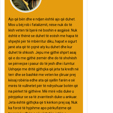
Ajo që bën dhe e ndjen është ajo që duhet.
Mos u bëj rob i fatalizmit, nëse nuk do të
lësh veten të bjerë në boshin e asgjësë. Nuk
është e thënë se duhet të ecësh me hapa të
shpejtë për të mbërritur diku, hapat e sigurt
janë ata që të çojnë aty ku duhet dhe kur
duhet të shkosh. Jepu me gjithë shpirt asaj
që e do me gjithë zemër dhe do të shohësh
se përveçse i pasur do të jesh dhe i lumtur.
Ushqeje me dritë gjithçka që jeta ta kredh në
terr dhe se bashkë me veten ke çliruar prej
kësaj robëria edhe ata që sjellin farën e së
mirës të vullnetet për të ndryshuar botën që
na përket të gjithëve. Më mirë vdis duke u
përpjekur se sa të zvarritesh duke u ankuar.
Jeta është gjithçka që ti kërkon prej saj. Nuk
ka forcë të hyjshme apo përkufizime që