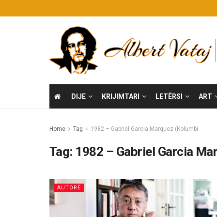
DIJE
KRIJIMTARI
LETËRSI
ART
Home
Tag
1982 – Gabriel Garcia Marquez (Kolumbi
Tag:
1982 – Gabriel Garcia Ma
AUTORË