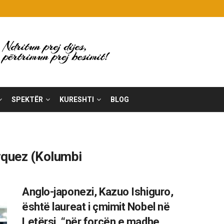
SPEKTËR
KURESHTI
BLOG
rquez (Kolumbi
Anglo-japonezi, Kazuo Ishiguro,
është laureat i çmimit Nobel në
Letërsi, “për forcën e madhe