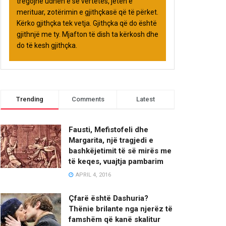
tregojnë udhën e së vërtetës, jetën e
merituar, zotërimin e gjithçkasë që të përket.
Kërko gjithçka tek vetja. Gjithçka që do është
gjithnjë me ty. Mjafton të dish ta kërkosh dhe
do të kesh gjithçka.
Trending
Comments
Latest
Fausti, Mefistofeli dhe
Margarita, një tragjedi e
bashkëjetimit të së mirës me
të keqes, vuajtja pambarim
APRIL 4, 2016
Çfarë është Dashuria?
Thënie brilante nga njerëz të
famshëm që kanë skalitur