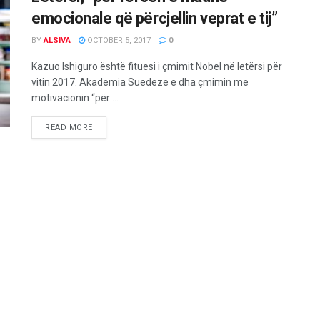
emocionale që përcjellin veprat e tij”
BY
ALSIVA
OCTOBER 5, 2017
0
Kazuo Ishiguro është fituesi i çmimit Nobel në letërsi për
vitin 2017. Akademia Suedeze e dha çmimin me
motivacionin “për ...
READ MORE