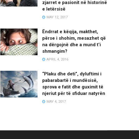
zjarret e pasionit në historinë
e letërsisë
MAY 12, 2017
Ëndrrat e këqija, makthet,
përse i shohim, mesazhet që
na dërgojnë dhe a mund t’i
shmangim?
APRIL 4, 2016
“Plaku dhe deti”, dyluftimi i
pabarabartë i mundësisë,
sprova e fatit dhe guximit të
njeriut për të sfiduar natyrën
MAY 4, 2017