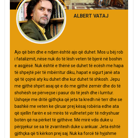
ALBERT VATAJ
Ajo që bën dhe e ndjen është ajo që duhet. Mos u bëj rob
i fatalizmit, nëse nuk do të lësh veten të bjerë në boshin
e asgjësë. Nuk është e thënë se duhet të ecësh me hapa
të shpejtë për të mbërritur diku, hapat e sigurt janë ata
që të çojnë aty ku duhet dhe kur duhet të shkosh. Jepu
me gjithë shpirt asaj që e do me gjithë zemër dhe do të
shohësh se përveçse i pasur do të jesh dhe i lumtur.
Ushqeje me dritë gjithçka që jeta ta kredh në terr dhe se
bashkë me veten ke çliruar prej kësaj robëria edhe ata
që sjellin farën e së mirës të vullnetet për të ndryshuar
botën që na përket të gjithëve. Më mirë vdis duke u
përpjekur se sa të zvarritesh duke u ankuar. Jeta është
gjithçka që ti kërkon prej saj. Nuk ka forcë të hyjshme