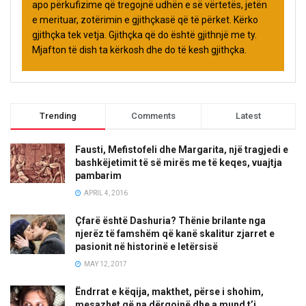
apo përkufizime që tregojnë udhën e së vërtetës, jetën
e merituar, zotërimin e gjithçkasë që të përket. Kërko
gjithçka tek vetja. Gjithçka që do është gjithnjë me ty.
Mjafton të dish ta kërkosh dhe do të kesh gjithçka.
Trending
Comments
Latest
Fausti, Mefistofeli dhe Margarita, një tragjedi e
bashkëjetimit të së mirës me të keqes, vuajtja
pambarim
APRIL 4, 2016
Çfarë është Dashuria? Thënie brilante nga
njerëz të famshëm që kanë skalitur zjarret e
pasionit në historinë e letërsisë
MAY 12, 2017
Ëndrrat e këqija, makthet, përse i shohim,
mesazhet që na dërgojnë dhe a mund t’i