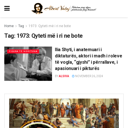
Home
Tag
1973: Qyteti më i ri ne bote
Tag:
1973: Qyteti më i ri ne bote
Ilia Shyti, i anatemuari i
FIGURA TË NDRITUNA
diktaturës, aktori i madh i roleve
të vogla, “gjyshi” i përrallave, i
apasionuari i pikturës
BY
ALSIVA
NOVEMBER 26, 2024