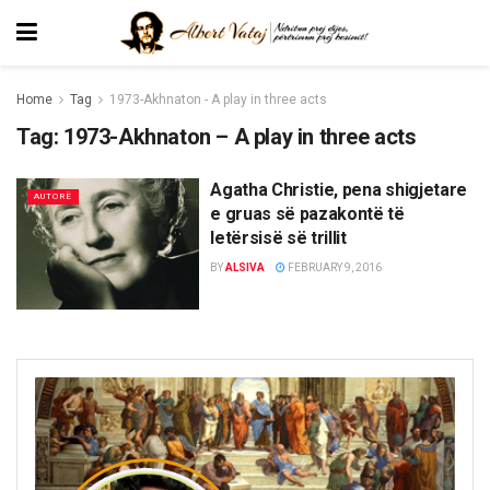
Home
Tag
1973-Akhnaton - A play in three acts
Tag:
1973-Akhnaton – A play in three acts
Agatha Christie, pena shigjetare
AUTORË
e gruas së pazakontë të
letërsisë së trillit
BY
ALSIVA
FEBRUARY 9, 2016