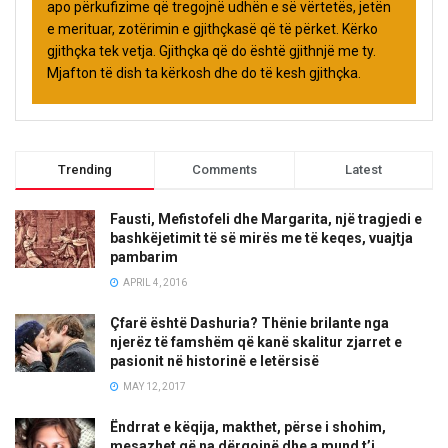
apo përkufizime që tregojnë udhën e së vërtetës, jetën
e merituar, zotërimin e gjithçkasë që të përket. Kërko
gjithçka tek vetja. Gjithçka që do është gjithnjë me ty.
Mjafton të dish ta kërkosh dhe do të kesh gjithçka.
Trending
Comments
Latest
Fausti, Mefistofeli dhe Margarita, një tragjedi e
bashkëjetimit të së mirës me të keqes, vuajtja
pambarim
APRIL 4, 2016
Çfarë është Dashuria? Thënie brilante nga
njerëz të famshëm që kanë skalitur zjarret e
pasionit në historinë e letërsisë
MAY 12, 2017
Ëndrrat e këqija, makthet, përse i shohim,
mesazhet që na dërgojnë dhe a mund t’i