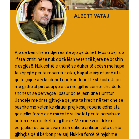
ALBERT VATAJ
Ajo që bën dhe e ndjen është ajo që duhet. Mos u bëj rob
i fatalizmit, nëse nuk do të lësh veten të bjerë në boshin
e asgjësë. Nuk është e thënë se duhet të ecësh me hapa
të shpejtë për të mbërritur diku, hapat e sigurt janë ata
që të çojnë aty ku duhet dhe kur duhet të shkosh. Jepu
me gjithë shpirt asaj që e do me gjithë zemër dhe do të
shohësh se përveçse i pasur do të jesh dhe i lumtur.
Ushqeje me dritë gjithçka që jeta ta kredh në terr dhe se
bashkë me veten ke çliruar prej kësaj robëria edhe ata
që sjellin farën e së mirës të vullnetet për të ndryshuar
botën që na përket të gjithëve. Më mirë vdis duke u
përpjekur se sa të zvarritesh duke u ankuar. Jeta është
gjithçka që ti kërkon prej saj. Nuk ka forcë të hyjshme