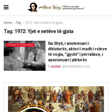
Home
Tag
1972: Yjet e netëve të gjata
Tag:
1972: Yjet e netëve të gjata
Ilia Shyti, i anatemuari i
FIGURA TË NDRITUNA
diktaturës, aktori i madh i roleve
të vogla, “gjyshi” i përrallave, i
apasionuari i pikturës
BY
ALSIVA
NOVEMBER 26, 2024