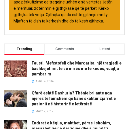
apo përkufizime që tregojnë udhën e së vërtetës, jetën
e merituar, zotërimin e gjithçkasë që të përket. Kërko
gjithçka tek vetja. Gjithçka që do është gjithnjë me ty.
Mjafton të dish ta kërkosh dhe do të kesh gjithçka.
Trending
Comments
Latest
Fausti, Mefistofeli dhe Margarita, një tragjedi e
bashkëjetimit të së mirës me të keqes, vuajtja
pambarim
APRIL 4, 2016
Çfarë është Dashuria? Thënie brilante nga
njerëz të famshëm që kanë skalitur zjarret e
pasionit në historinë e letërsisë
MAY 12, 2017
Ëndrrat e këqija, makthet, përse i shohim,
mesazhet që na dërgojnë dhe a mund t’i