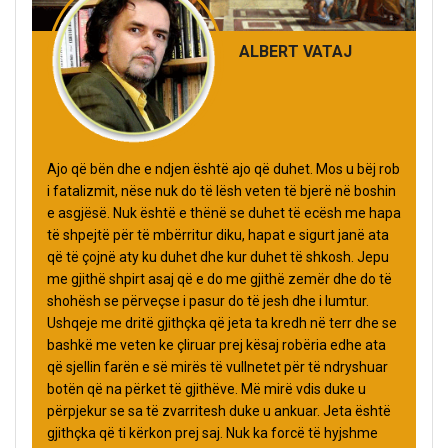
ALBERT VATAJ
Ajo që bën dhe e ndjen është ajo që duhet. Mos u bëj rob
i fatalizmit, nëse nuk do të lësh veten të bjerë në boshin
e asgjësë. Nuk është e thënë se duhet të ecësh me hapa
të shpejtë për të mbërritur diku, hapat e sigurt janë ata
që të çojnë aty ku duhet dhe kur duhet të shkosh. Jepu
me gjithë shpirt asaj që e do me gjithë zemër dhe do të
shohësh se përveçse i pasur do të jesh dhe i lumtur.
Ushqeje me dritë gjithçka që jeta ta kredh në terr dhe se
bashkë me veten ke çliruar prej kësaj robëria edhe ata
që sjellin farën e së mirës të vullnetet për të ndryshuar
botën që na përket të gjithëve. Më mirë vdis duke u
përpjekur se sa të zvarritesh duke u ankuar. Jeta është
gjithçka që ti kërkon prej saj. Nuk ka forcë të hyjshme