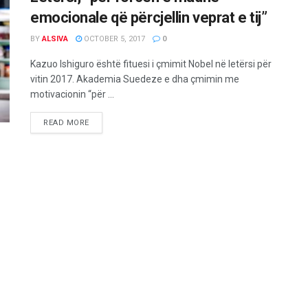
emocionale që përcjellin veprat e tij”
BY
ALSIVA
OCTOBER 5, 2017
0
Kazuo Ishiguro është fituesi i çmimit Nobel në letërsi për
vitin 2017. Akademia Suedeze e dha çmimin me
motivacionin “për ...
READ MORE