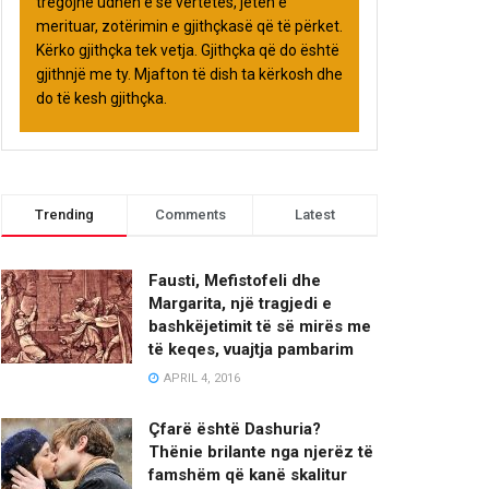
tregojnë udhën e së vërtetës, jetën e
merituar, zotërimin e gjithçkasë që të përket.
Kërko gjithçka tek vetja. Gjithçka që do është
gjithnjë me ty. Mjafton të dish ta kërkosh dhe
do të kesh gjithçka.
Trending
Comments
Latest
Fausti, Mefistofeli dhe
Margarita, një tragjedi e
bashkëjetimit të së mirës me
të keqes, vuajtja pambarim
APRIL 4, 2016
Çfarë është Dashuria?
Thënie brilante nga njerëz të
famshëm që kanë skalitur