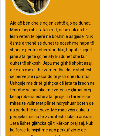
Ajo që bën dhe e ndjen është ajo që duhet.
Mos u bëj rob i fatalizmit, nëse nuk do të
lësh veten të bjerë në boshin e asgjësë. Nuk
është e thënë se duhet të ecësh me hapa të
shpejtë për të mbërritur diku, hapat e sigurt
janë ata që të çojnë aty ku duhet dhe kur
duhet të shkosh. Jepu me gjithë shpirt asaj
që e do me gjithë zemër dhe do të shohësh
se përveçse i pasur do të jesh dhe i lumtur.
Ushqeje me dritë gjithçka që jeta ta kredh në
terr dhe se bashkë me veten ke çliruar prej
kësaj robëria edhe ata që sjellin farën e së
mirës të vullnetet për të ndryshuar botën që
na përket të gjithëve. Më mirë vdis duke u
përpjekur se sa të zvarritesh duke u ankuar.
Jeta është gjithçka që ti kërkon prej saj. Nuk
ka forcë të hyjshme apo përkufizime që