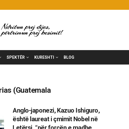
SPEKTËR
KURESHTI
BLOG
rias (Guatemala
Anglo-japonezi, Kazuo Ishiguro,
është laureat i çmimit Nobel në
Letërsi, “për forcën e madhe