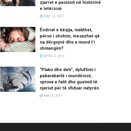
zjarret e pasionit në historinë
e letërsisë
MAY 12, 2017
Ëndrrat e këqija, makthet,
përse i shohim, mesazhet që
na dërgojnë dhe a mund t’i
shmangim?
APRIL 4, 2016
“Plaku dhe deti”, dyluftimi i
pabarabartë i mundësisë,
sprova e fatit dhe guximit të
njeriut për të sfiduar natyrën
MAY 4, 2017