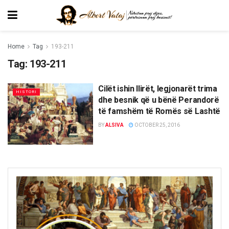
Home
Tag
193-211
Tag:
193-211
Cilët ishin Ilirët, legjonarët trima
HISTORI
dhe besnik që u bënë Perandorë
të famshëm të Romës së Lashtë
BY
ALSIVA
OCTOBER 25, 2016