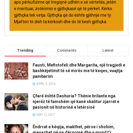
apo përkufizime që tregojnë udhën e së vërtetës, jetën
e merituar, zotërimin e gjithçkasë që të përket. Kërko
gjithçka tek vetja. Gjithçka që do është gjithnjë me ty.
Mjafton të dish ta kërkosh dhe do të kesh gjithçka.
Trending
Comments
Latest
Fausti, Mefistofeli dhe Margarita, një tragjedi e
bashkëjetimit të së mirës me të keqes, vuajtja
pambarim
APRIL 4, 2016
Çfarë është Dashuria? Thënie brilante nga
njerëz të famshëm që kanë skalitur zjarret e
pasionit në historinë e letërsisë
MAY 12, 2017
Ëndrrat e këqija, makthet, përse i shohim,
mesazhet që na dërgojnë dhe a mund t’i