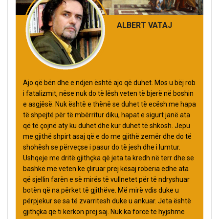
ALBERT VATAJ
Ajo që bën dhe e ndjen është ajo që duhet. Mos u bëj rob
i fatalizmit, nëse nuk do të lësh veten të bjerë në boshin
e asgjësë. Nuk është e thënë se duhet të ecësh me hapa
të shpejtë për të mbërritur diku, hapat e sigurt janë ata
që të çojnë aty ku duhet dhe kur duhet të shkosh. Jepu
me gjithë shpirt asaj që e do me gjithë zemër dhe do të
shohësh se përveçse i pasur do të jesh dhe i lumtur.
Ushqeje me dritë gjithçka që jeta ta kredh në terr dhe se
bashkë me veten ke çliruar prej kësaj robëria edhe ata
që sjellin farën e së mirës të vullnetet për të ndryshuar
botën që na përket të gjithëve. Më mirë vdis duke u
përpjekur se sa të zvarritesh duke u ankuar. Jeta është
gjithçka që ti kërkon prej saj. Nuk ka forcë të hyjshme