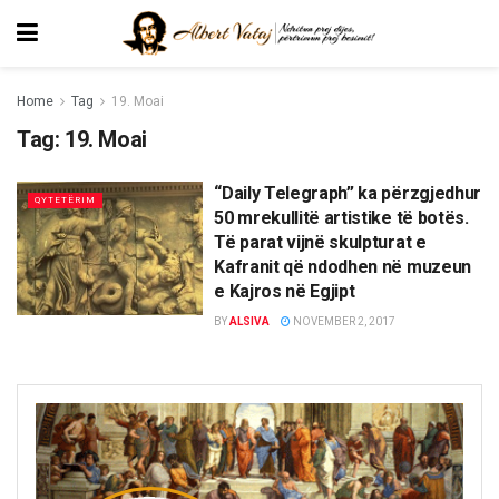
Home
Tag
19. Moai
Tag:
19. Moai
“Daily Telegraph” ka përzgjedhur
QYTETËRIM
50 mrekullitë artistike të botës.
Të parat vijnë skulpturat e
Kafranit që ndodhen në muzeun
e Kajros në Egjipt
BY
ALSIVA
NOVEMBER 2, 2017