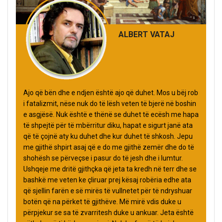
ALBERT VATAJ
Ajo që bën dhe e ndjen është ajo që duhet. Mos u bëj rob
i fatalizmit, nëse nuk do të lësh veten të bjerë në boshin
e asgjësë. Nuk është e thënë se duhet të ecësh me hapa
të shpejtë për të mbërritur diku, hapat e sigurt janë ata
që të çojnë aty ku duhet dhe kur duhet të shkosh. Jepu
me gjithë shpirt asaj që e do me gjithë zemër dhe do të
shohësh se përveçse i pasur do të jesh dhe i lumtur.
Ushqeje me dritë gjithçka që jeta ta kredh në terr dhe se
bashkë me veten ke çliruar prej kësaj robëria edhe ata
që sjellin farën e së mirës të vullnetet për të ndryshuar
botën që na përket të gjithëve. Më mirë vdis duke u
përpjekur se sa të zvarritesh duke u ankuar. Jeta është