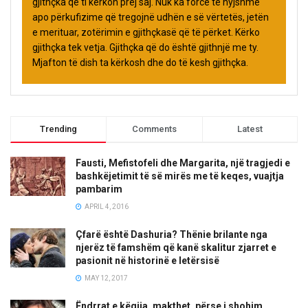
gjithçka që ti kërkon prej saj. Nuk ka forcë të hyjshme
apo përkufizime që tregojnë udhën e së vërtetës, jetën
e merituar, zotërimin e gjithçkasë që të përket. Kërko
gjithçka tek vetja. Gjithçka që do është gjithnjë me ty.
Mjafton të dish ta kërkosh dhe do të kesh gjithçka.
Trending
Comments
Latest
Fausti, Mefistofeli dhe Margarita, një tragjedi e
bashkëjetimit të së mirës me të keqes, vuajtja
pambarim
APRIL 4, 2016
Çfarë është Dashuria? Thënie brilante nga
njerëz të famshëm që kanë skalitur zjarret e
pasionit në historinë e letërsisë
MAY 12, 2017
Ëndrrat e këqija, makthet, përse i shohim,