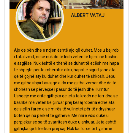
ALBERT VATAJ
Ajo që bën dhe e ndjen është ajo që duhet. Mos u bëj rob
i fatalizmit, nëse nuk do të lësh veten të bjerë në boshin
e asgjësë. Nuk është e thënë se duhet të ecësh me hapa
të shpejtë për të mbërritur diku, hapat e sigurt janë ata
që të çojnë aty ku duhet dhe kur duhet të shkosh. Jepu
me gjithë shpirt asaj që e do me gjithë zemër dhe do të
shohësh se përveçse i pasur do të jesh dhe i lumtur.
Ushqeje me dritë gjithçka që jeta ta kredh në terr dhe se
bashkë me veten ke çliruar prej kësaj robëria edhe ata
që sjellin farën e së mirës të vullnetet për të ndryshuar
botën që na përket të gjithëve. Më mirë vdis duke u
përpjekur se sa të zvarritesh duke u ankuar. Jeta është
gjithçka që ti kërkon prej saj. Nuk ka forcë të hyjshme