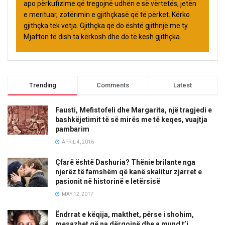
apo përkufizime që tregojnë udhën e së vërtetës, jetën
e merituar, zotërimin e gjithçkasë që të përket. Kërko
gjithçka tek vetja. Gjithçka që do është gjithnjë me ty.
Mjafton të dish ta kërkosh dhe do të kesh gjithçka.
Trending
Comments
Latest
Fausti, Mefistofeli dhe Margarita, një tragjedi e
bashkëjetimit të së mirës me të keqes, vuajtja
pambarim
APRIL 4, 2016
Çfarë është Dashuria? Thënie brilante nga
njerëz të famshëm që kanë skalitur zjarret e
pasionit në historinë e letërsisë
MAY 12, 2017
Ëndrrat e këqija, makthet, përse i shohim,
mesazhet që na dërgojnë dhe a mund t’i