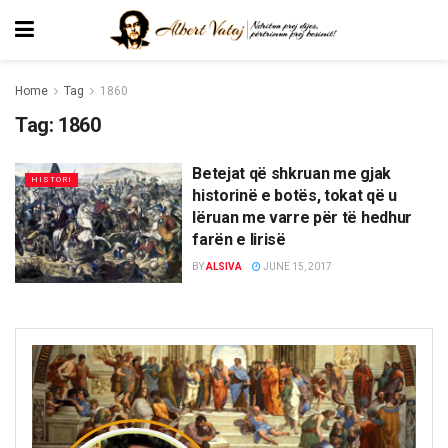
Home
Tag
1860
Tag:
1860
Betejat që shkruan me gjak
HISTORI
historinë e botës, tokat që u
lëruan me varre për të hedhur
farën e lirisë
BY
ALSIVA
JUNE 15, 2017