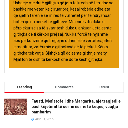
Ushqeje me dritë gjithçka që jeta ta kredh në terr dhe se
bashkë me veten ke çliruar prej kësaj robëria edhe ata
që sjellin farën e së mirës të vullnetet për të ndryshuar
botën që na përket të gjithëve. Më mirë vdis duke u
përpjekur se sa të zvarritesh duke u ankuar. Jeta është
gjithçka që ti kërkon prej saj. Nuk ka forcë të hyjshme
apo përkufizime që tregojnë udhën e së vërtetës, jetën
e merituar, zotërimin e gjithçkasë që të përket. Kërko
gjithçka tek vetja. Gjithçka që do është gjithnjë me ty.
Mjafton të dish ta kërkosh dhe do të kesh gjithçka.
Trending
Comments
Latest
Fausti, Mefistofeli dhe Margarita, një tragjedi e
bashkëjetimit të së mirës me të keqes, vuajtja
pambarim
APRIL 4, 2016