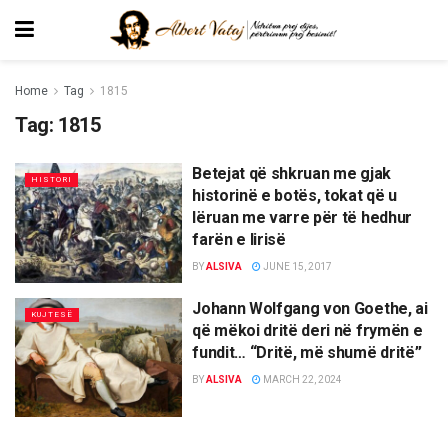
Home
Tag
1815
Tag:
1815
Betejat që shkruan me gjak
HISTORI
historinë e botës, tokat që u
lëruan me varre për të hedhur
farën e lirisë
BY
ALSIVA
JUNE 15, 2017
Johann Wolfgang von Goethe, ai
KUJTESË
që mëkoi dritë deri në frymën e
fundit… “Dritë, më shumë dritë”
BY
ALSIVA
MARCH 22, 2024