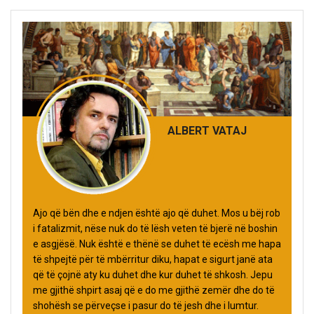
ALBERT VATAJ
Ajo që bën dhe e ndjen është ajo që duhet. Mos u bëj rob
i fatalizmit, nëse nuk do të lësh veten të bjerë në boshin
e asgjësë. Nuk është e thënë se duhet të ecësh me hapa
të shpejtë për të mbërritur diku, hapat e sigurt janë ata
që të çojnë aty ku duhet dhe kur duhet të shkosh. Jepu
me gjithë shpirt asaj që e do me gjithë zemër dhe do të
shohësh se përveçse i pasur do të jesh dhe i lumtur.