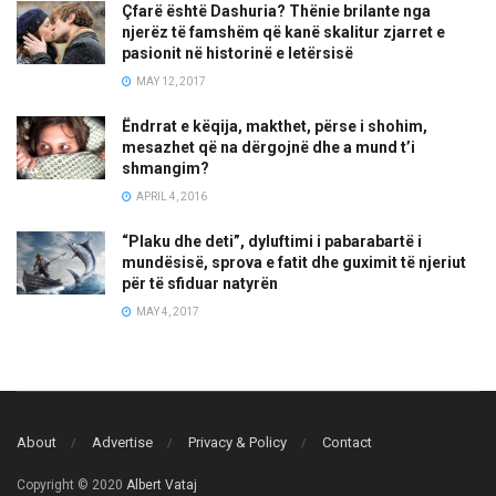
Çfarë është Dashuria? Thënie brilante nga
njerëz të famshëm që kanë skalitur zjarret e
pasionit në historinë e letërsisë
MAY 12, 2017
Ëndrrat e këqija, makthet, përse i shohim,
mesazhet që na dërgojnë dhe a mund t’i
shmangim?
APRIL 4, 2016
“Plaku dhe deti”, dyluftimi i pabarabartë i
mundësisë, sprova e fatit dhe guximit të njeriut
për të sfiduar natyrën
MAY 4, 2017
About
Advertise
Privacy & Policy
Contact
Copyright © 2020
Albert Vataj