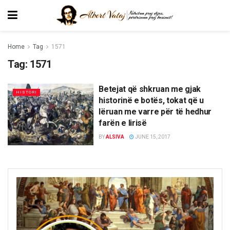
Home
Tag
1571
Tag:
1571
Betejat që shkruan me gjak
HISTORI
historinë e botës, tokat që u
lëruan me varre për të hedhur
farën e lirisë
BY
ALSIVA
JUNE 15, 2017