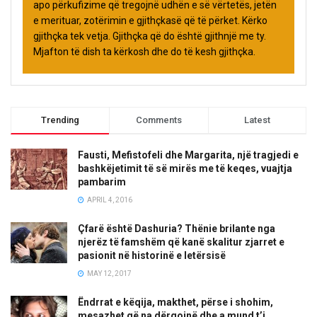
apo përkufizime që tregojnë udhën e së vërtetës, jetën
e merituar, zotërimin e gjithçkasë që të përket. Kërko
gjithçka tek vetja. Gjithçka që do është gjithnjë me ty.
Mjafton të dish ta kërkosh dhe do të kesh gjithçka.
Trending
Comments
Latest
Fausti, Mefistofeli dhe Margarita, një tragjedi e
bashkëjetimit të së mirës me të keqes, vuajtja
pambarim
APRIL 4, 2016
Çfarë është Dashuria? Thënie brilante nga
njerëz të famshëm që kanë skalitur zjarret e
pasionit në historinë e letërsisë
MAY 12, 2017
Ëndrrat e këqija, makthet, përse i shohim,
mesazhet që na dërgojnë dhe a mund t’i