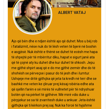
ALBERT VATAJ
Ajo që bën dhe e ndjen është ajo që duhet. Mos u bëj rob
i fatalizmit, nëse nuk do të lësh veten të bjerë në boshin
e asgjësë. Nuk është e thënë se duhet të ecësh me hapa
të shpejtë për të mbërritur diku, hapat e sigurt janë ata
që të çojnë aty ku duhet dhe kur duhet të shkosh. Jepu
me gjithë shpirt asaj që e do me gjithë zemër dhe do të
shohësh se përveçse i pasur do të jesh dhe i lumtur.
Ushqeje me dritë gjithçka që jeta ta kredh në terr dhe se
bashkë me veten ke çliruar prej kësaj robëria edhe ata
që sjellin farën e së mirës të vullnetet për të ndryshuar
botën që na përket të gjithëve. Më mirë vdis duke u
përpjekur se sa të zvarritesh duke u ankuar. Jeta është
gjithçka që ti kërkon prej saj. Nuk ka forcë të hyjshme