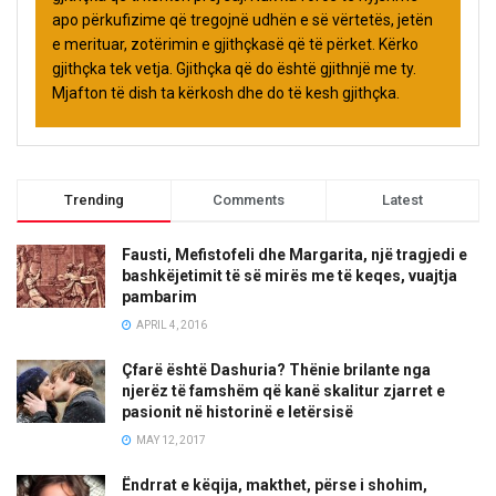
apo përkufizime që tregojnë udhën e së vërtetës, jetën
e merituar, zotërimin e gjithçkasë që të përket. Kërko
gjithçka tek vetja. Gjithçka që do është gjithnjë me ty.
Mjafton të dish ta kërkosh dhe do të kesh gjithçka.
Trending
Comments
Latest
Fausti, Mefistofeli dhe Margarita, një tragjedi e
bashkëjetimit të së mirës me të keqes, vuajtja
pambarim
APRIL 4, 2016
Çfarë është Dashuria? Thënie brilante nga
njerëz të famshëm që kanë skalitur zjarret e
pasionit në historinë e letërsisë
MAY 12, 2017
Ëndrrat e këqija, makthet, përse i shohim,