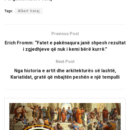
Tags:
Albert Vataj
Previous Post
Erich Fromm: “Fatet e pakënaqura janë shpesh rezultat
i zgjedhjeve që nuk i kemi bërë kurrë.”
Next Post
Nga historia e artit dhe arkitekturës së lashtë,
Kariatidat, gratë që mbajtën peshën e një tempulli