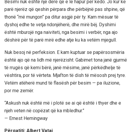
Besimi nuk është një derë që e le hapur për këdo. Jo kur ke
parë njerëz që qeshin përpara dhe përbëjnë pas shpine, që
thonë “më mungon” pa ditur asgjë për ty. Kam mësuar të
dyshoj edhe te vetja ndonjëherë, dhe mirë bëj. Dyshimi
është mburojë nga naiviteti, nga besimi i verbër, nga ajo
dëshirë për të parë mirë edhe atje ku ka vetëm mjegull.
Nuk besoj në perfeksion. E kam kuptuar se papërsosmëria
është ajo që na lidh më njerëzisht. Gabimet tona janë gjurmë
të rrugës që kemi bërë, janë mësime, janë përkëdhelje të
vështira, por të vërteta. Mjafton të dish të mësosh prej tyre.
Vetëm atëherë mund të flasësh për besim — pa iluzione,
por me zemër.
“Askush nuk është më i plotë se ai që është i thyer dhe e
njeh veten në copëzat që ka mbledhur.”
— Ernest Hemingway
Përgatiti: Albert Vataj