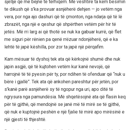
sjellje që më bëjnë të tërhiqem. Më vështirë ta kem besimin
te dikush që s’ka provuar asnjëherë dehjen — jo vetëm nga
vera, por nga ajo dashuri që të çmonton, nga ndarja që të lë
zbrazët, nga një e qeshur që shpërthen vetëm për hir të
jetës. Më rri larg ai që thotë se nuk ka gabuar kurrë, që flet
me siguri për rënien pa qenë rrëzuar ndonjëherë, që e ka
lehtë të japë këshilla, por zor ta japë një përqafim.
Kam mësuar të dyshoj tek ata që kërkojnë shumë dhe nuk
japin asgjë, që të kujtohen vetëm kur kanë nevojë, që
harrojnë të të pyesin për ty, por ndihen të ofenduar që “nuk u
bëre i gjallë”. Tek ata që ankohen pareshtur për jetën, por
s’kanë parë asnjëherë sy të ngopur nga uri, apo ditë të
ngrysura nga pamundësia. Më shqetësojnë ata që flasin keq
për të gjithë, që mendojnë se janë më të mirë se të gjithë,
që nuk e kuptojnë peshën e një fjalie të mirë apo mirësinë e
një gjesti të thjeshtë.