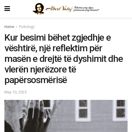
Home
Psikologji
Kur besimi bëhet zgjedhje e
vështirë, një reflektim për
masën e drejtë të dyshimit dhe
vlerën njerëzore të
papërsosmërisë
May 10, 2025