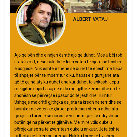
ALBERT VATAJ
Ajo që bën dhe e ndjen është ajo që duhet. Mos u bëj rob
i fatalizmit, nëse nuk do të lësh veten të bjerë në boshin
e asgjësë. Nuk është e thënë se duhet të ecësh me hapa
të shpejtë për të mbërritur diku, hapat e sigurt janë ata
që të çojnë aty ku duhet dhe kur duhet të shkosh. Jepu
me gjithë shpirt asaj që e do me gjithë zemër dhe do të
shohësh se përveçse i pasur do të jesh dhe i lumtur.
Ushqeje me dritë gjithçka që jeta ta kredh në terr dhe se
bashkë me veten ke çliruar prej kësaj robëria edhe ata
që sjellin farën e së mirës të vullnetet për të ndryshuar
botën që na përket të gjithëve. Më mirë vdis duke u
përpjekur se sa të zvarritesh duke u ankuar. Jeta është
gjithçka që ti kërkon prej saj. Nuk ka forcë të hyjshme