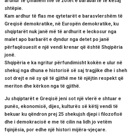
ardhur të çmallem me të zotët e barabartë të kësaj
shtëpie.
Kam ardhur të flas me qytetarët e barasvlershëm të
Greqisë demokratike, në Europën demokratike, ku
shqiptarët nuk janë më të ardhurit e leckosur nga
malet apo barbarët e dyndur nga detet po janë
përfaqësuesit e një vendi krenar që është Shqipëria
jonë.
Shqipëria e ka ngritur përfundimisht kokën e ulur në
shekuj nga dhuna e historisë së saj tragjike dhe i sheh
sot drejt e në sy që të gjithë me të njëjtin respekt që
meriton dhe kërkon nga të gjithë.
Ju shqiptarët e Greqisë jeni sot një vlerë e shtuar e
punës, ekonomisë, dijes, kulturës së këtij vendi të
bekuar ku qëndron prej 25 shekujsh djepi i filozofisë
dhe i demokracisë e me të cilin na lidh jo vetëm
fqinjësia, por edhe një histori mijëra-vjeçare.