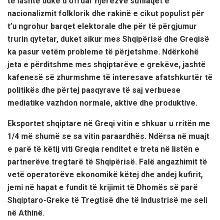
të lashtë duke u ofruar njerëzve sufllaqet e
nacionalizmit folklorik dhe rakinë e cikut populist për
t’u ngrohur barqet elektorale dhe për të përgjumur
trurin qytetar, duket sikur mes Shqipërisë dhe Greqisë
ka pasur vetëm probleme të përjetshme. Ndërkohë
jeta e përditshme mes shqiptarëve e grekëve, jashtë
kafenesë së zhurmshme të interesave afatshkurtër të
politikës dhe përtej pasqyrave të saj verbuese
mediatike vazhdon normale, aktive dhe produktive.
Eksportet shqiptare në Greqi vitin e shkuar u rritën me
1/4 më shumë se sa vitin paraardhës. Ndërsa në muajt
e parë të këtij viti Greqia renditet e treta në listën e
partnerëve tregtarë të Shqipërisë. Falë angazhimit të
vetë operatorëve ekonomikë këtej dhe andej kufirit,
jemi në hapat e fundit të krijimit të Dhomës së parë
Shqiptaro-Greke të Tregtisë dhe të Industrisë me seli
në Athinë.