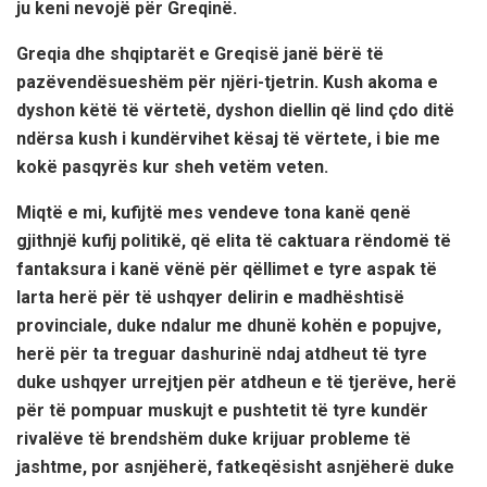
ju keni nevojë për Greqinë.
Greqia dhe shqiptarët e Greqisë janë bërë të
pazëvendësueshëm për njëri-tjetrin. Kush akoma e
dyshon këtë të vërtetë, dyshon diellin që lind çdo ditë
ndërsa kush i kundërvihet kësaj të vërtete, i bie me
kokë pasqyrës kur sheh vetëm veten.
Miqtë e mi, kufijtë mes vendeve tona kanë qenë
gjithnjë kufij politikë, që elita të caktuara rëndomë të
fantaksura i kanë vënë për qëllimet e tyre aspak të
larta herë për të ushqyer delirin e madhështisë
provinciale, duke ndalur me dhunë kohën e popujve,
herë për ta treguar dashurinë ndaj atdheut të tyre
duke ushqyer urrejtjen për atdheun e të tjerëve, herë
për të pompuar muskujt e pushtetit të tyre kundër
rivalëve të brendshëm duke krijuar probleme të
jashtme, por asnjëherë, fatkeqësisht asnjëherë duke