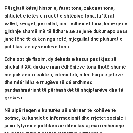
Përgjatë kësaj historie, fatet tona, zakonet tona,
shtigjet e jetës e rrugët e shtëpive tona, luftërat,
vallet, këngët, përrallat, marrëdhëniet tona, kanë qenë
gjithnjë shumë më të lidhura se sa janë dukur apo sesa
janë lënë të duken nga retë, mjegullat dhe pluhurat e
politikës së dy vendeve tona.
Edhe sot që flasim, dy dekada e kusur pas ikjes së
shekullit XX, dukja e marrëdhënieve tona thotë shumë
më pak sesa realiteti, intensiteti, ndërthurja e jetëve
dhe ndërlidha e rrugëve të së ardhmes
pandashmërisht të përbashkët të shqiptarëve dhe të
grekëve.
Në sipërfaqen e kulturës së shkruar të kohëve të
sotme, ku kanalet e informacionit dhe rrjetet sociale i
japin fytyrën e politikës së ditës kësaj marrëdhënieje