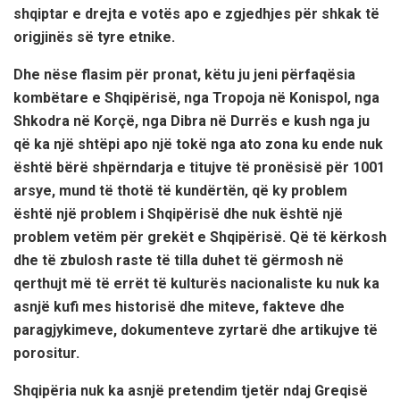
shqiptar e drejta e votës apo e zgjedhjes për shkak të
origjinës së tyre etnike.
Dhe nëse flasim për pronat, këtu ju jeni përfaqësia
kombëtare e Shqipërisë, nga Tropoja në Konispol, nga
Shkodra në Korçë, nga Dibra në Durrës e kush nga ju
që ka një shtëpi apo një tokë nga ato zona ku ende nuk
është bërë shpërndarja e titujve të pronësisë për 1001
arsye, mund të thotë të kundërtën, që ky problem
është një problem i Shqipërisë dhe nuk është një
problem vetëm për grekët e Shqipërisë. Që të kërkosh
dhe të zbulosh raste të tilla duhet të gërmosh në
qerthujt më të errët të kulturës nacionaliste ku nuk ka
asnjë kufi mes historisë dhe miteve, fakteve dhe
paragjykimeve, dokumenteve zyrtarë dhe artikujve të
porositur.
Shqipëria nuk ka asnjë pretendim tjetër ndaj Greqisë