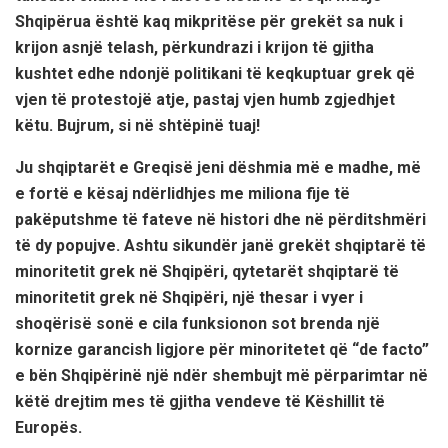
Shqipërua është kaq mikpritëse për grekët sa nuk i
krijon asnjë telash, përkundrazi i krijon të gjitha
kushtet edhe ndonjë politikani të keqkuptuar grek që
vjen të protestojë atje, pastaj vjen humb zgjedhjet
këtu. Bujrum, si në shtëpinë tuaj!
Ju shqiptarët e Greqisë jeni dëshmia më e madhe, më
e fortë e kësaj ndërlidhjes me miliona fije të
pakëputshme të fateve në histori dhe në përditshmëri
të dy popujve. Ashtu sikundër janë grekët shqiptarë të
minoritetit grek në Shqipëri, qytetarët shqiptarë të
minoritetit grek në Shqipëri, një thesar i vyer i
shoqërisë sonë e cila funksionon sot brenda një
kornize garancish ligjore për minoritetet që “de facto”
e bën Shqipërinë një ndër shembujt më përparimtar në
këtë drejtim mes të gjitha vendeve të Këshillit të
Europës.