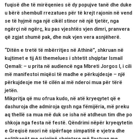
fuqisë dhe të mirëqenies së dy popujve tanë dhe duke
u bërë shembull rrezatues për të krejt rajonin në vend
se të hyjmë nga një cikël stinor në një tjetër, nga
ngërçi në ngërç, ku pas vjeshtës vjen dimri, pranvera
që zgjat shumë pak, dhe nuk vjen vera asnjëherë.
“Ditën e tretë të mbërritjes në Athinë”, shkruan në
kujtimet e tij Ati themelues i shtetit shqiptar Ismail
Qemali: – u prita në audiencë nga Mbreti Jorgos I, i cili
më manifestoi miqësi të madhe e përkujdesje – një
përkujdesje me të cilën ai më nderoi mua për tërë
jetën.
Mikpritja që mu ofrua kudo, në atë kryeqytet që e
dashuroja dhe admiroja qysh nga fëmijëria, më preku
aq thellë sa mua më duk se isha në atdheun tim dhe po
shkoja nga festa në festë. Qëndrimi nëpër kryeqytetin
e Greqisë nxori në sipërfaqe simpatitë e vjetra dhe
politikanët me origjinë shqiptare më llastuan me