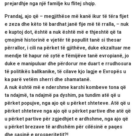
prejardhje nga një familje ku flitej shqip.
Prandaj, ajo që – megjithëse më kanë ikur të tëra fijet
e zeza dhe këto të bardhat janë fije më të rralla, – nuk
e kuptoj dot, është a nuk është më e thjeshtë që ta
çmojmë historinë e vjetër të popullit tanë si thesar
përrallor, i cili na përket të gjithëve, duke ekzaltuar me
mendje të hapur në sytë e fëmijëve tanë evropianë, jo
duke e manipuluar dhe përdorur me duart e rrudhosura
të politikës ballkanike, të cilave kjo lagje e Evropës u
ka parë vetëm sherri dhe shamatanë.
A nuk është më e ndershme karshi kombeve tona që
ta ndajmë, ta ndajmë pa dyshim, pa tundim atë që u
përket popujve, nga ajo që u përket shteteve. Atë që u
përket shteteve nga ajo që u përket partive dhe atë që
u përket partive për zgjedhjet e ardhshme, nga ajo që
u përket brezave të ardhshëm për cilësinë e paqes
dhe sasinë e prosperitetit?!