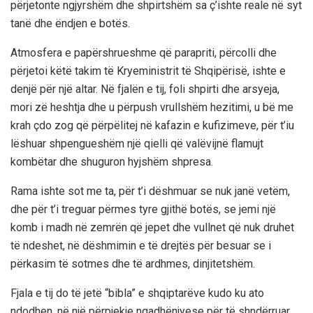
përjetonte ngjyrshëm dhe shpirtshëm sa ç’ishte reale në syt
tanë dhe ëndjen e botës.
Atmosfera e papërshrueshme që parapriti, përcolli dhe
përjetoi këtë takim të Kryeministrit të Shqipërisë, ishte e
denjë për një altar. Në fjalën e tij, foli shpirti dhe arsyeja,
mori zë heshtja dhe u përpush vrullshëm hezitimi, u bë me
krah çdo zog që përpëlitej në kafazin e kufizimeve, për t’iu
lëshuar shpengueshëm një qielli që valëvijnë flamujt
kombëtar dhe shuguron hyjshëm shpresa.
Rama ishte sot me ta, për t’i dëshmuar se nuk janë vetëm,
dhe për t’i treguar përmes tyre gjithë botës, se jemi një
komb i madh në zemrën që jepet dhe vullnet që nuk druhet
të ndeshet, në dëshmimin e të drejtës për besuar se i
përkasim të sotmes dhe të ardhmes, dinjitetshëm.
Fjala e tij do të jetë “bibla” e shqiptarëve kudo ku ato
ndodhen, në një përpjekje ngadhënjyese për të shndërruar