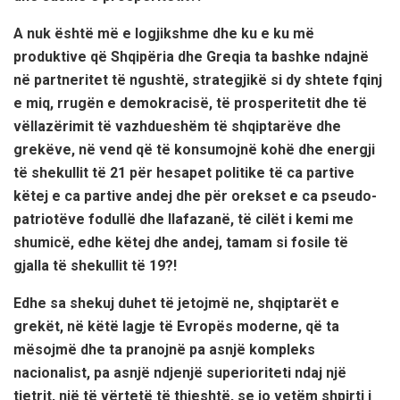
A nuk është më e logjikshme dhe ku e ku më
produktive që Shqipëria dhe Greqia ta bashke ndajnë
në partneritet të ngushtë, strategjikë si dy shtete fqinj
e miq, rrugën e demokracisë, të prosperitetit dhe të
vëllazërimit të vazhdueshëm të shqiptarëve dhe
grekëve, në vend që të konsumojnë kohë dhe energji
të shekullit të 21 për hesapet politike të ca partive
këtej e ca partive andej dhe për orekset e ca pseudo-
patriotëve fodullë dhe llafazanë, të cilët i kemi me
shumicë, edhe këtej dhe andej, tamam si fosile të
gjalla të shekullit të 19?!
Edhe sa shekuj duhet të jetojmë ne, shqiptarët e
grekët, në këtë lagje të Evropës moderne, që ta
mësojmë dhe ta pranojnë pa asnjë kompleks
nacionalist, pa asnjë ndjenjë superioriteti ndaj një
tjetrit, një të vërtetë të thjeshtë, se jo vetëm shpirti i