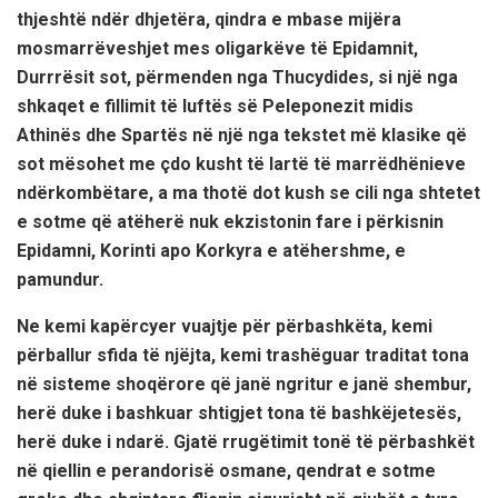
thjeshtë ndër dhjetëra, qindra e mbase mijëra
mosmarrëveshjet mes oligarkëve të Epidamnit,
Durrrësit sot, përmenden nga Thucydides, si një nga
shkaqet e fillimit të luftës së Peleponezit midis
Athinës dhe Spartës në një nga tekstet më klasike që
sot mësohet me çdo kusht të lartë të marrëdhënieve
ndërkombëtare, a ma thotë dot kush se cili nga shtetet
e sotme që atëherë nuk ekzistonin fare i përkisnin
Epidamni, Korinti apo Korkyra e atëhershme, e
pamundur.
Ne kemi kapërcyer vuajtje për përbashkëta, kemi
përballur sfida të njëjta, kemi trashëguar traditat tona
në sisteme shoqërore që janë ngritur e janë shembur,
herë duke i bashkuar shtigjet tona të bashkëjetesës,
herë duke i ndarë. Gjatë rrugëtimit tonë të përbashkët
në qiellin e perandorisë osmane, qendrat e sotme