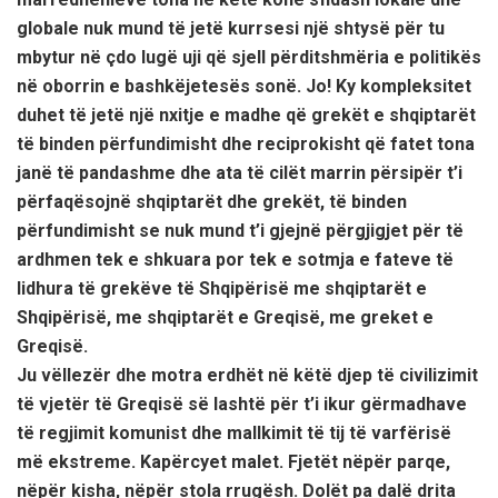
globale nuk mund të jetë kurrsesi një shtysë për tu
mbytur në çdo lugë uji që sjell përditshmëria e politikës
në oborrin e bashkëjetesës sonë. Jo! Ky kompleksitet
duhet të jetë një nxitje e madhe që grekët e shqiptarët
të binden përfundimisht dhe reciprokisht që fatet tona
janë të pandashme dhe ata të cilët marrin përsipër t’i
përfaqësojnë shqiptarët dhe grekët, të binden
përfundimisht se nuk mund t’i gjejnë përgjigjet për të
ardhmen tek e shkuara por tek e sotmja e fateve të
lidhura të grekëve të Shqipërisë me shqiptarët e
Shqipërisë, me shqiptarët e Greqisë, me greket e
Greqisë.
Ju vëllezër dhe motra erdhët në këtë djep të civilizimit
të vjetër të Greqisë së lashtë për t’i ikur gërmadhave
të regjimit komunist dhe mallkimit të tij të varfërisë
më ekstreme. Kapërcyet malet. Fjetët nëpër parqe,
nëpër kisha, nëpër stola rrugësh. Dolët pa dalë drita