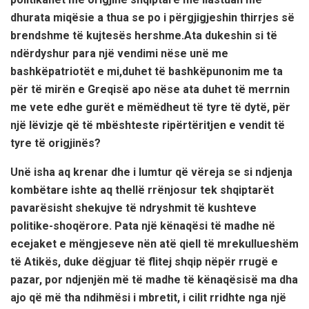
dhurata miqësie a thua se po i përgjigjeshin thirrjes së
brendshme të kujtesës hershme.Ata dukeshin si të
ndërdyshur para një vendimi nëse unë me
bashkëpatriotët e mi,duhet të bashkëpunonim me ta
për të mirën e Greqisë apo nëse ata duhet të merrnin
me vete edhe gurët e mëmëdheut të tyre të dytë, për
një lëvizje që të mbështeste ripërtëritjen e vendit të
tyre të origjinës?
Unë isha aq krenar dhe i lumtur që vëreja se si ndjenja
kombëtare ishte aq thellë rrënjosur tek shqiptarët
pavarësisht shekujve të ndryshmit të kushteve
politike-shoqërore. Pata një kënaqësi të madhe në
ecejaket e mëngjeseve nën atë qiell të mrekullueshëm
të Atikës, duke dëgjuar të flitej shqip nëpër rrugë e
pazar, por ndjenjën më të madhe të kënaqësisë ma dha
ajo që më tha ndihmësi i mbretit, i cilit rridhte nga një