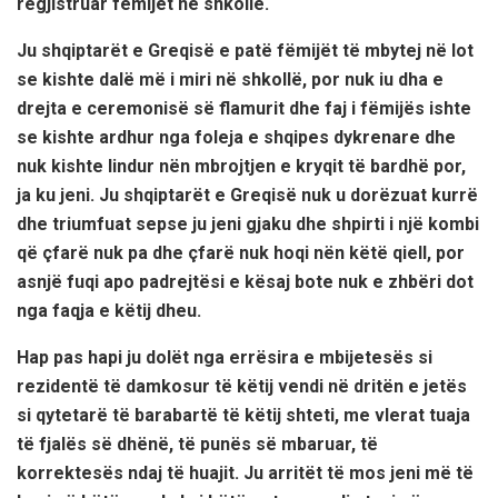
regjistruar fëmijët në shkollë.
Ju shqiptarët e Greqisë e patë fëmijët të mbytej në lot
se kishte dalë më i miri në shkollë, por nuk iu dha e
drejta e ceremonisë së flamurit dhe faj i fëmijës ishte
se kishte ardhur nga foleja e shqipes dykrenare dhe
nuk kishte lindur nën mbrojtjen e kryqit të bardhë por,
ja ku jeni. Ju shqiptarët e Greqisë nuk u dorëzuat kurrë
dhe triumfuat sepse ju jeni gjaku dhe shpirti i një kombi
që çfarë nuk pa dhe çfarë nuk hoqi nën këtë qiell, por
asnjë fuqi apo padrejtësi e kësaj bote nuk e zhbëri dot
nga faqja e këtij dheu.
Hap pas hapi ju dolët nga errësira e mbijetesës si
rezidentë të damkosur të këtij vendi në dritën e jetës
si qytetarë të barabartë të këtij shteti, me vlerat tuaja
të fjalës së dhënë, të punës së mbaruar, të
korrektesës ndaj të huajit. Ju arritët të mos jeni më të