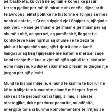
përbashkëta, ku qysh në agimin e kohës ka pasur
terren pjellor për më të mirat e shkencës, dijes, artit
të Evropës, elitat politike në historinë e fqinjësisë mes
nesh si shtete, – Greqia dyqind vjet Shqipëria, njëqind e
pak vjet, – kanë gërmuar e gërmuar e gërmuar për aq
shumë kohë, aq qorrazi, aq pamëshirë, llogoret e
konflikteve kanë ngritur aq shumë re të zeza të
pluhurit keqdashës ndaj njëri-tjetrit dhe e kanë
llangosur aq keq fqinjësinë me baltën e mërisë, saqë
kemi tridhjetë e kusur vjet në një kapitull të ri historie
edhe miqësie, ku duket sikur mezi presim të djegim një
jorgan për një plesht.
Mund të kishim mbjellë, e mund të kishim të korrur në
këto tridhjetë e kusur vite shumë më tepër frytet
suksesit të përbashkët si fqinj, si miq, si aleatë
strategjikë, duke përdorur pasuritë, mundësitë,
energjitë tona si burime komplementare të rritjes së