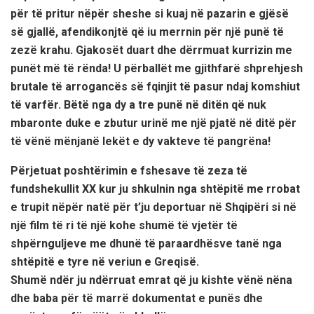
për të pritur nëpër sheshe si kuaj në pazarin e gjësë
së gjallë, afendikonjtë që iu merrnin për një punë të
zezë krahu. Gjakosët duart dhe dërrmuat kurrizin me
punët më të rënda! U përballët me gjithfarë shprehjesh
brutale të arrogancës së fqinjit të pasur ndaj komshiut
të varfër. Bëtë nga dy a tre punë në ditën që nuk
mbaronte duke e zbutur urinë me një pjatë në ditë për
të vënë mënjanë lekët e dy vakteve të pangrëna!
Përjetuat poshtërimin e fshesave të zeza të
fundshekullit XX kur ju shkulnin nga shtëpitë me rrobat
e trupit nëpër natë për t’ju deportuar në Shqipëri si në
një film të ri të një kohe shumë të vjetër të
shpërnguljeve me dhunë të paraardhësve tanë nga
shtëpitë e tyre në veriun e Greqisë.
Shumë ndër ju ndërruat emrat që ju kishte vënë nëna
dhe baba për të marrë dokumentat e punës dhe