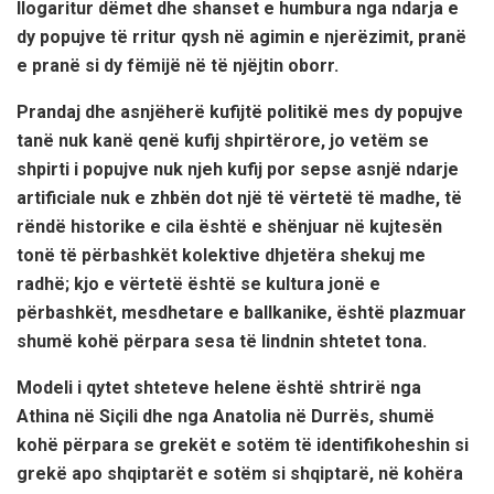
llogaritur dëmet dhe shanset e humbura nga ndarja e
dy popujve të rritur qysh në agimin e njerëzimit, pranë
e pranë si dy fëmijë në të njëjtin oborr.
Prandaj dhe asnjëherë kufijtë politikë mes dy popujve
tanë nuk kanë qenë kufij shpirtërore, jo vetëm se
shpirti i popujve nuk njeh kufij por sepse asnjë ndarje
artificiale nuk e zhbën dot një të vërtetë të madhe, të
rëndë historike e cila është e shënjuar në kujtesën
tonë të përbashkët kolektive dhjetëra shekuj me
radhë; kjo e vërtetë është se kultura jonë e
përbashkët, mesdhetare e ballkanike, është plazmuar
shumë kohë përpara sesa të lindnin shtetet tona.
Modeli i qytet shteteve helene është shtrirë nga
Athina në Siçili dhe nga Anatolia në Durrës, shumë
kohë përpara se grekët e sotëm të identifikoheshin si
grekë apo shqiptarët e sotëm si shqiptarë, në kohëra