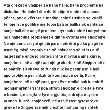
Ata grekët e Shqipërisë kanë halle, kanë probleme pa
diskutim. Ne duhet dhe do të bëjmë ende më shumë
për ta, por e vërteta e madhe jashtë fushës së vogël
të lojërave politike me topin katror ballkanik është se
asnjë hall dhe asnjë problem i tyri nuk është i ndryshëm
nga hallet dhe problemet e gjithë qytetarëve shqiptarë.
Në një vend si i yni që përparon përditë po ku plagët e
trashëgimisë negative të së shkuarës së afërt e të
largët janë ende jo plotësisht të mbyllura ama kurrë,
asnjëherë, në asnjë rast një grek etnik në Shqipërinë e
të paktën 10 viteve të fundit nuk ka pasur asnjë hall
apo problem për shkak të kombësisë së tij. Kurrë,
asnjëherë, në asnjë rast, grekëve etnikë nuk iu është
mohuar arbitrarisht nga shteti shqiptar e drejta e tyre
e besimit, e drejta e tyre e gjuhës, e drejta e tyre e
pronës. Kurrë, asnjëherë, në asnjë rast qytetarëve
grekë të Shqipërisë nuk u është mohuar nga shteti