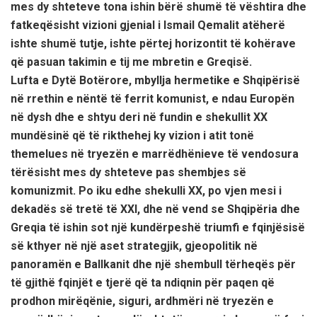
mes dy shteteve tona ishin bërë shumë të vështira dhe
fatkeqësisht vizioni gjenial i Ismail Qemalit atëherë
ishte shumë tutje, ishte përtej horizontit të kohërave
që pasuan takimin e tij me mbretin e Greqisë.
Lufta e Dytë Botërore, mbyllja hermetike e Shqipërisë
në rrethin e nëntë të ferrit komunist, e ndau Europën
në dysh dhe e shtyu deri në fundin e shekullit XX
mundësinë që të rikthehej ky vizion i atit tonë
themelues në tryezën e marrëdhënieve të vendosura
tërësisht mes dy shteteve pas shembjes së
komunizmit. Po iku edhe shekulli XX, po vjen mesi i
dekadës së tretë të XXI, dhe në vend se Shqipëria dhe
Greqia të ishin sot një kundërpeshë triumfi e fqinjësisë
së kthyer në një aset strategjik, gjeopolitik në
panoramën e Ballkanit dhe një shembull tërheqës për
të gjithë fqinjët e tjerë që ta ndiqnin për paqen që
prodhon mirëqënie, siguri, ardhmëri në tryezën e