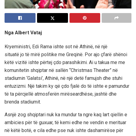
Nga Albert Vataj
Kryeministri, Edi Rama ishte sot në Athinë, në një
situatë jo të mirë politike me Greqinë. Por ajo çfarë shënoi
këtë vizitë ishte përtej çdo parashikimi. Ai u takua me me
komunitetin shqiptar në sallën “Christmas Theater” në
stadiumin ‘Galatsi’, Athinë, në një detë famujsh dhe stuhi
entuzizmi. Një takim ky që çdo fjalë do të ishte e pamundur
të ta përcjellë atmosferën mirëseardhëse, jashtë dhe
brenda stadiumit.
Asnjë zog shqiptari nuk ka mundur ta ngre kaq lart qiellin e
ambicies për të guxuar, të kemi edhe ne vendin e merituar
në këtë botë, e cila edhe pse nuk ishte dashamirëse për