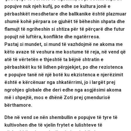
popujve nuk njeh kufij, po edhe se kultura jonë e
përbashkët mesdhetare dhe ballkanike është plazmuar
shumë kohë përpara se gjuhët të bëheshin shpata dhe
flamujt të ngriheshin si shtiza për të përçarë dhe futur
popujt në luftëra, konflikte dhe ngatërresa.
Pastaj si mundet, si mund të vazhdojmë ne akoma me
këto avaze të veshura me kostume të reja, në vend që
atë të vërtetën e thjeshtë ta bëjnë shtratin e
përbashkët ku të lidhen përpjekjet, po dhe rezistenca
e popujve tanë në një botë ku ekzistenca e njerëzimit
është e kërcënuar nga shkatërrimi, jo i largët prej
ngrohjes globale dhe deri edhe nga asgjësimi akoma
më i shpejtë, mos e dhënë Zoti prej çmendurisë
bërthamore.
Dhe në vend se nën shembullin e popujve të tyre të
kultivohen dhe të vjelin frytet e lulishteve të