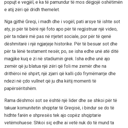
popujt e vegjël, e ka të pamundur të mos dëgjojë oshëtimën
e atij zëri që dridh themelet.
Nga gjithë Greqi, i madh dhe i vogël, pati arsye të ishte sot
aty, jo për të bërë një foto apo për të regjistruar një video,
për ta ndarë më pas në rrjetet sociale, por për të qenë
dëshmitarë i një ngjarjeje historike. Për të besuar sot dhe
për ta lënë testament nesër, po, se isha edhe unë atë ditë
magjike kuq e zi në stadiumin grek. Isha edhe unë ajo
zemër që ju blatua një zëri që foli me zemër dhe na
drithëroi në shpirt, një zjarri që kalli çdo frymëmarrje dhe
ndezi në çdo vullnet që ju dha këtij momenti të
papërsëritshëm.
Rama dëshmoi sot se është një lider dhe se shkoi për të
takuar komunitetin shqiptar të Greqisë, i bindur se do të
hidhte farën e shpresës tek ajo copëz shqiptarie
vetëmohuese. Shkoi siç edhe ai vetë nuk do të mund ta