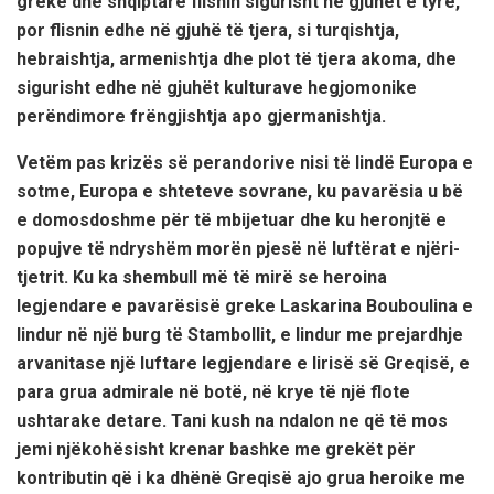
greke dhe shqiptare flisnin sigurisht në gjuhët e tyre,
por flisnin edhe në gjuhë të tjera, si turqishtja,
hebraishtja, armenishtja dhe plot të tjera akoma, dhe
sigurisht edhe në gjuhët kulturave hegjomonike
perëndimore frëngjishtja apo gjermanishtja.
Vetëm pas krizës së perandorive nisi të lindë Europa e
sotme, Europa e shteteve sovrane, ku pavarësia u bë
e domosdoshme për të mbijetuar dhe ku heronjtë e
popujve të ndryshëm morën pjesë në luftërat e njëri-
tjetrit. Ku ka shembull më të mirë se heroina
legjendare e pavarësisë greke Laskarina Bouboulina e
lindur në një burg të Stambollit, e lindur me prejardhje
arvanitase një luftare legjendare e lirisë së Greqisë, e
para grua admirale në botë, në krye të një flote
ushtarake detare. Tani kush na ndalon ne që të mos
jemi njëkohësisht krenar bashke me grekët për
kontributin që i ka dhënë Greqisë ajo grua heroike me