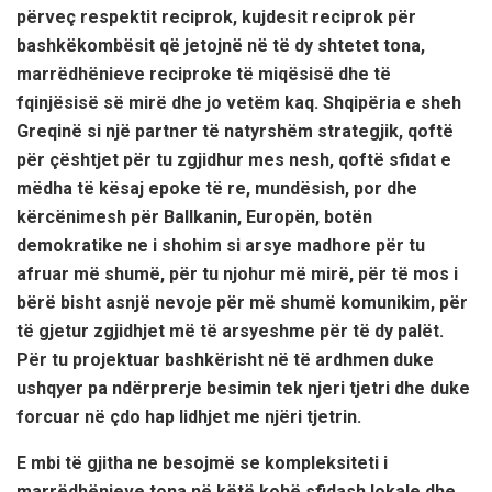
përveç respektit reciprok, kujdesit reciprok për
bashkëkombësit që jetojnë në të dy shtetet tona,
marrëdhënieve reciproke të miqësisë dhe të
fqinjësisë së mirë dhe jo vetëm kaq. Shqipëria e sheh
Greqinë si një partner të natyrshëm strategjik, qoftë
për çështjet për tu zgjidhur mes nesh, qoftë sfidat e
mëdha të kësaj epoke të re, mundësish, por dhe
kërcënimesh për Ballkanin, Europën, botën
demokratike ne i shohim si arsye madhore për tu
afruar më shumë, për tu njohur më mirë, për të mos i
bërë bisht asnjë nevoje për më shumë komunikim, për
të gjetur zgjidhjet më të arsyeshme për të dy palët.
Për tu projektuar bashkërisht në të ardhmen duke
ushqyer pa ndërprerje besimin tek njeri tjetri dhe duke
forcuar në çdo hap lidhjet me njëri tjetrin.
E mbi të gjitha ne besojmë se kompleksiteti i
marrëdhënieve tona në këtë kohë sfidash lokale dhe