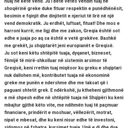
huaj në këtë vend. Ju i bëtë vetes vendin tuaj në
shoqërinë greke duke fituar respektin e punëdhënësit,
besimin e fqinjit dhe dinjitetit e njeriut të lirë në një
vend demokratik. Ju erdhët, luftuat, fituat! Dhe mos e
harroni kurrë; me ligj dhe me zakon, Greqia është sot
edhe e juaja po aq sa është e vetë grekëve. Bashkë
me grekët, ju shqiptarët jeni europianët e Greqisë.
Ju sot keni këtu shtëpitë tuaja, dyqanet, bizneset,
fëmijë të mirë-shkolluar në sistemin arsimor të
Greqisë, keni rrethin tuaj miqësor ku greku e shqiptari
nuk dallohen më, kontributet tuaja në ekonominë
greke me punën e ndershme dhe me taksat që i
paguani shtetit grek. E ndërkohë, ju ktheheni gjithmonë
e më shpesh edhe në shtëpitë tuaja në Shqipëri ku keni
mbajtur gjithë këto vite, me ndihmën tuaj të paçmuar
financiare, prindërit e moshuar, vëllezërit, motrat,
nipat e mbesat, dhe ku keni nisur edhe të investoni,
sidomos në fshatra, kursimet tuaja. Unë e di dhe dua