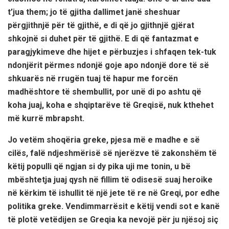
t’jua them; jo të gjitha dallimet janë sheshuar
përgjithnjë për të gjithë, e di që jo gjithnjë gjërat
shkojnë si duhet për të gjithë. E di që fantazmat e
paragjykimeve dhe hijet e përbuzjes i shfaqen tek-tuk
ndonjërit përmes ndonjë goje apo ndonjë dore të së
shkuarës në rrugën tuaj të hapur me forcën
madhështore të shembullit, por unë di po ashtu që
koha juaj, koha e shqiptarëve të Greqisë, nuk kthehet
më kurrë mbrapsht.
Jo vetëm shoqëria greke, pjesa më e madhe e së
cilës, falë ndjeshmërisë së njerëzve të zakonshëm të
këtij populli që ngjan si dy pika uji me tonin, u bë
mbështetja juaj qysh në fillim të odisesë suaj heroike
në kërkim të ishullit të një jete të re në Greqi, por edhe
politika greke. Vendimmarrësit e këtij vendi sot e kanë
të plotë vetëdijen se Greqia ka nevojë për ju njësoj siç