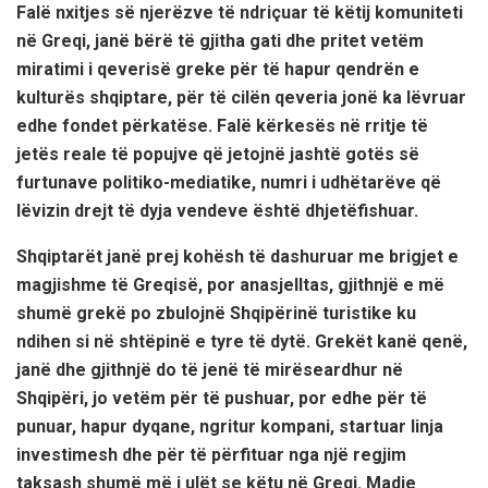
Falë nxitjes së njerëzve të ndriçuar të këtij komuniteti
në Greqi, janë bërë të gjitha gati dhe pritet vetëm
miratimi i qeverisë greke për të hapur qendrën e
kulturës shqiptare, për të cilën qeveria jonë ka lëvruar
edhe fondet përkatëse. Falë kërkesës në rritje të
jetës reale të popujve që jetojnë jashtë gotës së
furtunave politiko-mediatike, numri i udhëtarëve që
lëvizin drejt të dyja vendeve është dhjetëfishuar.
Shqiptarët janë prej kohësh të dashuruar me brigjet e
magjishme të Greqisë, por anasjelltas, gjithnjë e më
shumë grekë po zbulojnë Shqipërinë turistike ku
ndihen si në shtëpinë e tyre të dytë. Grekët kanë qenë,
janë dhe gjithnjë do të jenë të mirëseardhur në
Shqipëri, jo vetëm për të pushuar, por edhe për të
punuar, hapur dyqane, ngritur kompani, startuar linja
investimesh dhe për të përfituar nga një regjim
taksash shumë më i ulët se këtu në Greqi. Madje