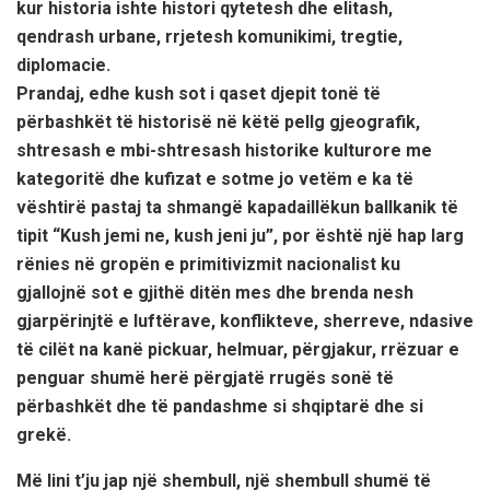
kur historia ishte histori qytetesh dhe elitash,
qendrash urbane, rrjetesh komunikimi, tregtie,
diplomacie.
Prandaj, edhe kush sot i qaset djepit tonë të
përbashkët të historisë në këtë pellg gjeografik,
shtresash e mbi-shtresash historike kulturore me
kategoritë dhe kufizat e sotme jo vetëm e ka të
vështirë pastaj ta shmangë kapadaillëkun ballkanik të
tipit “Kush jemi ne, kush jeni ju”, por është një hap larg
rënies në gropën e primitivizmit nacionalist ku
gjallojnë sot e gjithë ditën mes dhe brenda nesh
gjarpërinjtë e luftërave, konflikteve, sherreve, ndasive
të cilët na kanë pickuar, helmuar, përgjakur, rrëzuar e
penguar shumë herë përgjatë rrugës sonë të
përbashkët dhe të pandashme si shqiptarë dhe si
grekë.
Më lini t’ju jap një shembull, një shembull shumë të