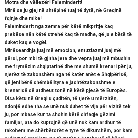
Motra dhe vëllezër! Faleminderit!
Mirë se ju gjej në shtëpinë tuaj të dytë, në Greqinë
fqinje dhe mike!
Faleminderit nga zemra për këtë mikpritje kaq
prekëse nën këtë strehë kaq të madhe, që ju e bëtë të
duket kaq e vogël.
Mirëseardhja juaj më emocion, entuziazmi juaj më
përul, por mbi të gjitha jeta dhe vepra juaj më mbushin
me frymëzim shqiptarinë dhe me shumë krenari për ju,
njerëz të zakonshëm nga të katër anët e Shqipërisë,
që jeni bërë shëmbëlltyra e jashtëzakonshme e
krenarisë së atdheut tonë në këtë pjesë të Europës.
Disa këtu në Greqi u çuditën, të tjerë u mërzitën,
ndonjë edhe tha se unë nuk duhet të vija për vizitë tek
ju, por mbase kur ta shohin këtë shfaqje gëzimi
familjar, ata do kuptojnë që unë nuk kam ardhur të
takohem me shërbëtorët e tyre të dikurshëm, por kam