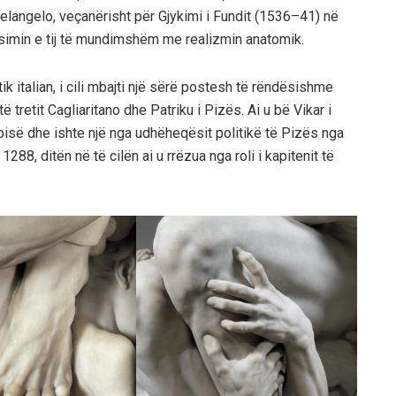
helangelo, veçanërisht për Gjykimi i Fundit (1536–41) në
ësimin e tij të mundimshëm me realizmin anatomik.
ik italian, i cili mbajti një sërë postesh të rëndësishme
të tretit Cagliaritano dhe Patriku i Pizës. Ai u bë Vikar i
së dhe ishte një nga udhëheqësit politikë të Pizës nga
1288, ditën në të cilën ai u rrëzua nga roli i kapitenit të