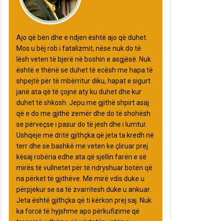
Ajo që bën dhe e ndjen është ajo që duhet.
Mos u bëj rob i fatalizmit, nëse nuk do të
lësh veten të bjerë në boshin e asgjësë. Nuk
është e thënë se duhet të ecësh me hapa të
shpejtë për të mbërritur diku, hapat e sigurt
janë ata që të çojnë aty ku duhet dhe kur
duhet të shkosh. Jepu me gjithë shpirt asaj
që e do me gjithë zemër dhe do të shohësh
se përveçse i pasur do të jesh dhe i lumtur.
Ushqeje me dritë gjithçka që jeta ta kredh në
terr dhe se bashkë me veten ke çliruar prej
kësaj robëria edhe ata që sjellin farën e së
mirës të vullnetet për të ndryshuar botën që
na përket të gjithëve. Më mirë vdis duke u
përpjekur se sa të zvarritesh duke u ankuar.
Jeta është gjithçka që ti kërkon prej saj. Nuk
ka forcë të hyjshme apo përkufizime që