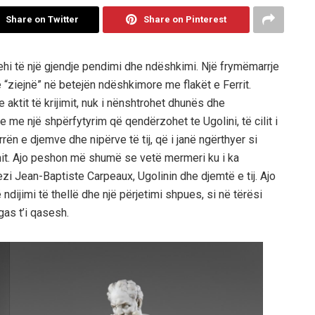
Share on Twitter
Share on Pinterest
rehi të një gjendje pendimi dhe ndëshkimi. Një frymëmarrje
 “ziejnë” në betejën ndëshkimore me flakët e Ferrit.
 aktit të krijimit, nuk i nënshtrohet dhunës dhe
se me një
shpërfytyrim që qendërzohet te Ugolini, të cilit i
ën e djemve dhe nipërve të tij, që i janë ngërthyer si
imit. Ajo peshon më shumë se vetë mermeri ku i ka
zi Jean-Baptiste Carpeaux, Ugolinin dhe djemtë e tij. Ajo
ijimi të thellë dhe një përjetimi shpues, si në tërësi
as t’i qasesh.