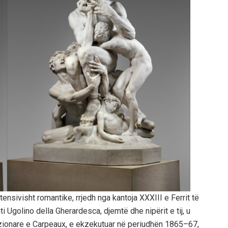
tensivisht romantike, rrjedh nga kantoja XXXIII e Ferrit të
ti Ugolino della Gherardesca, djemtë dhe nipërit e tij, u
izionare e Carpeaux, e ekzekutuar në periudhën 1865–67,