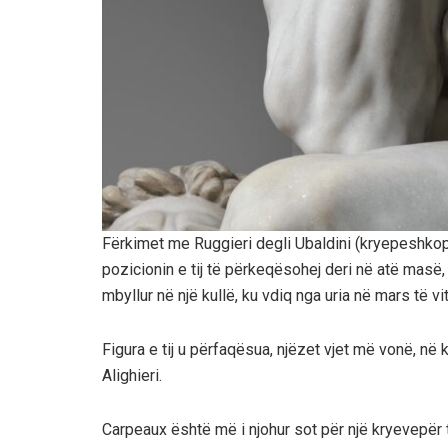
Fërkimet me Ruggieri degli Ubaldini (kryepeshkop i 
pozicionin e tij të përkeqësohej deri në atë masë, 
mbyllur në një kullë, ku vdiq nga uria në mars të vi
Figura e tij u përfaqësua, njëzet vjet më vonë, në
Alighieri.
Carpeaux është më i njohur sot për një kryevepër