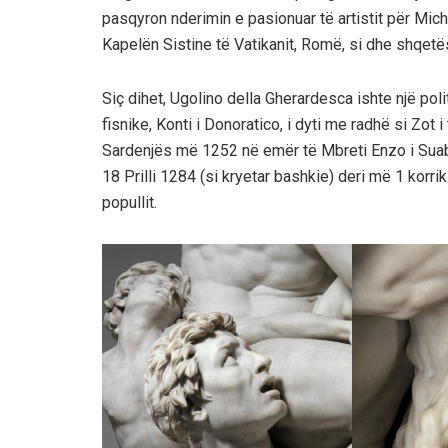
pasqyron nderimin e pasionuar të artistit për Mic
Kapelën Sistine të Vatikanit, Romë, si dhe shqet
Siç dihet, Ugolino della Gherardesca ishte një polit
fisnike, Konti i Donoratico, i dyti me radhë si Zot i 
Sardenjës më 1252 në emër të Mbreti Enzo i Suabi
18 Prilli 1284 (si kryetar bashkie) deri më 1 korrik 
popullit.