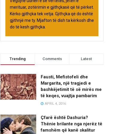
tregojnë udhën e së vërtetës, jetën e
merituar, zotërimin e gjithçkasë që të përket.
Kërko gjithçka tek vetja. Gjithçka që do është
gjithnjë me ty. Mjafton të dish ta kërkosh dhe
do të kesh gjithçka.
Trending
Comments
Latest
Fausti, Mefistofeli dhe
Margarita, një tragjedi e
bashkëjetimit të së mirës me
të keqes, vuajtja pambarim
APRIL 4, 2016
Çfarë është Dashuria?
Thënie brilante nga njerëz të
famshëm që kanë skalitur