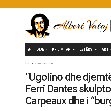
DIJE
KRIJIMTARI
LETËRSI
ART
Home
Impresione
“Ugolino dhe djemtë e
Ferri Dantes skulpto
Carpeaux dhe i “bu