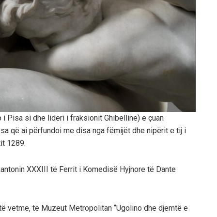
Pisa si dhe lideri i fraksionit Ghibelline) e çuan
sa që ai përfundoi me disa nga fëmijët dhe nipërit e tij i
tit 1289.
 kantonin XXXIII të Ferrit i Komedisë Hyjnore të Dante
 të vetme, të Muzeut Metropolitan “Ugolino dhe djemtë e