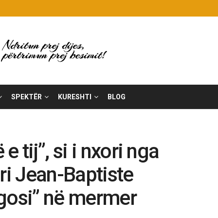
SPEKTËR
KURESHTI
BLOG
 tij”, si i nxori nga
ri Jean-Baptiste
rgosi” në mermer