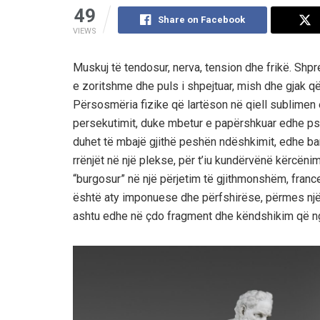
49
Share on Facebook
VIEWS
Muskuj të tendosur, nerva, tension dhe frikë. Shp
e zoritshme dhe puls i shpejtuar, mish dhe gjak që
Përsosmëria fizike që lartëson në qiell sublimen e
persekutimit, duke mbetur e papërshkuar edhe p
duhet të mbajë gjithë peshën ndëshkimit, edhe barr
rrënjët në një plekse, për t’iu kundërvënë kërcën
“burgosur” në një përjetim të gjithmonshëm, france
është aty imponuese dhe përfshirëse, përmes një nd
ashtu edhe në çdo fragment dhe këndshikim që ng