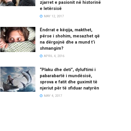
zjarret e pasionit në historinë
e letërsisë
MAY 12, 2017
Ëndrrat e këqija, makthet,
përse i shohim, mesazhet që
na dërgojnë dhe a mund t’i
shmangim?
APRIL 4, 2016
“Plaku dhe deti”, dyluftimi i
pabarabartë i mundësisë,
sprova e fatit dhe guximit të
njeriut për të sfiduar natyrën
MAY 4, 2017