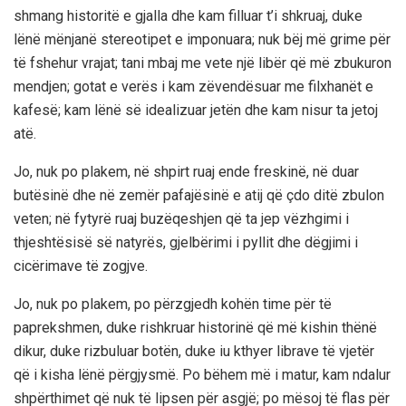
shmang historitë e gjalla dhe kam filluar t’i shkruaj, duke
lënë mënjanë stereotipet e imponuara; nuk bëj më grime për
të fshehur vrajat; tani mbaj me vete një libër që më zbukuron
mendjen; gotat e verës i kam zëvendësuar me filxhanët e
kafesë; kam lënë së idealizuar jetën dhe kam nisur ta jetoj
atë.
Jo, nuk po plakem, në shpirt ruaj ende freskinë, në duar
butësinë dhe në zemër pafajësinë e atij që çdo ditë zbulon
veten; në fytyrë ruaj buzëqeshjen që ta jep vëzhgimi i
thjeshtësisë së natyrës, gjelbërimi i pyllit dhe dëgjimi i
cicërimave të zogjve.
Jo, nuk po plakem, po përzgjedh kohën time për të
paprekshmen, duke rishkruar historinë që më kishin thënë
dikur, duke rizbuluar botën, duke iu kthyer librave të vjetër
që i kisha lënë përgjysmë. Po bëhem më i matur, kam ndalur
shpërthimet që nuk të lipsen për asgjë; po mësoj të flas për