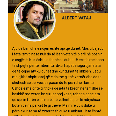
ALBERT VATAJ
Ajo që bën dhe e ndjen është ajo që duhet. Mos u bëj rob
i fatalizmit, nëse nuk do të lësh veten të bjerë në boshin
e asgjësë. Nuk është e thënë se duhet të ecësh me hapa
të shpejtë për të mbërritur diku, hapat e sigurt janë ata
që të çojnë aty ku duhet dhe kur duhet të shkosh. Jepu
me gjithë shpirt asaj që e do me gjithë zemër dhe do të
shohësh se përveçse i pasur do të jesh dhe i lumtur.
Ushqeje me dritë gjithçka që jeta ta kredh në terr dhe se
bashkë me veten ke çliruar prej kësaj robëria edhe ata
që sjellin farën e së mirës të vullnetet për të ndryshuar
botën që na përket të gjithëve. Më mirë vdis duke u
përpjekur se sa të zvarritesh duke u ankuar. Jeta është