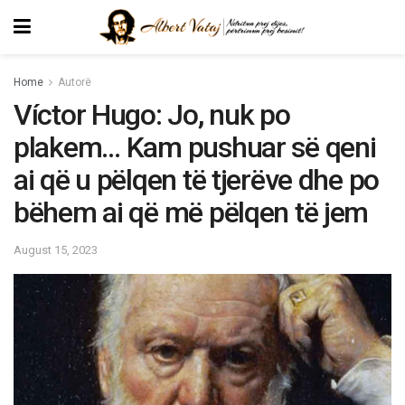
Home
Autorë
Víctor Hugo: Jo, nuk po
plakem… Kam pushuar së qeni
ai që u pëlqen të tjerëve dhe po
bëhem ai që më pëlqen të jem
August 15, 2023