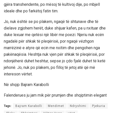
gjëra transhendente, po mësoj të kultivoj dije, po mbjell
ideale dhe po farkëtoj fatin tim.
Jo, nuk është se po plakem, ngaqë të shtunave dhe të
dielave zgjohem herët, duke shijuar kafen, pa u nxituar dhe
duke lexuar me qetësi një libër me poezi. Njeriu nuk ecën
ngadalë për shkak të pleqërisë, por ngaqë vëzhgon
marrëzinë e atyre që ecin me nxitim dhe pengohen nga
pakënaqësia. Heshtja nuk vjen për shkak të pleqërisë, por
ndonjëherë duhet heshtur, sepse jo çdo fjalë duhet të ketë
jehonë. Jo, nuk po plakem, po filloj të jetoj atë që më
intereson vërtet.
Në shqip Bajram Karabolli
Falenderues ju jam mik për prumjen dhe shqiptimin elegant
Tags:
Bajram Karabolli
Mendimet
Ndryshimi
Pjekuria