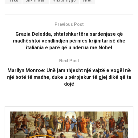
Plaku
Shkrimtari
Viktor Hygo
vitet
Previous Post
Grazia Deledda, shtatshkurtëra sardenjase që
madhështoi vendlindjen përmes krijimtarisë dhe
italiania e parë që u nderua me Nobel
Next Post
Marilyn Monroe: Unë jam thjesht një vajzë e vogël në
një botë të madhe, duke u përpjekur të gjej dikë që ta
dojë