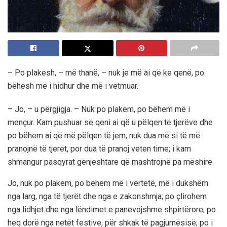
– Po plakesh, – më thanë, – nuk je më ai që ke qenë, po
bëhesh më i hidhur dhe më i vetmuar.
– Jo, – u përgjigja. – Nuk po plakem, po bëhem më i
mençur. Kam pushuar së qeni ai që u pëlqen të tjerëve dhe
po bëhem ai që më pëlqen të jem; nuk dua më si të më
pranojnë të tjerët, por dua të pranoj veten time; i kam
shmangur pasqyrat gënjeshtare që mashtrojnë pa mëshirë.
Jo, nuk po plakem, po bëhem më i vërtetë, më i dukshëm
nga larg, nga të tjerët dhe nga e zakonshmja; po çlirohem
nga lidhjet dhe nga lëndimet e panevojshme shpirtërore; po
heq dorë nga netët festive, për shkak të pagjumësisë; po i