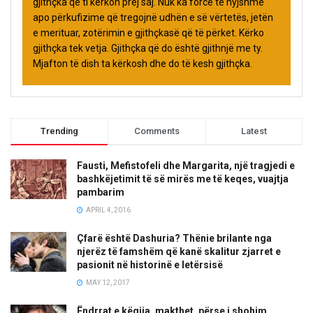
gjithçka që ti kërkon prej saj. Nuk ka forcë të hyjshme
apo përkufizime që tregojnë udhën e së vërtetës, jetën
e merituar, zotërimin e gjithçkasë që të përket. Kërko
gjithçka tek vetja. Gjithçka që do është gjithnjë me ty.
Mjafton të dish ta kërkosh dhe do të kesh gjithçka.
Trending
Comments
Latest
Fausti, Mefistofeli dhe Margarita, një tragjedi e
bashkëjetimit të së mirës me të keqes, vuajtja
pambarim
APRIL 4, 2016
Çfarë është Dashuria? Thënie brilante nga
njerëz të famshëm që kanë skalitur zjarret e
pasionit në historinë e letërsisë
MAY 12, 2017
Ëndrrat e këqija, makthet, përse i shohim,