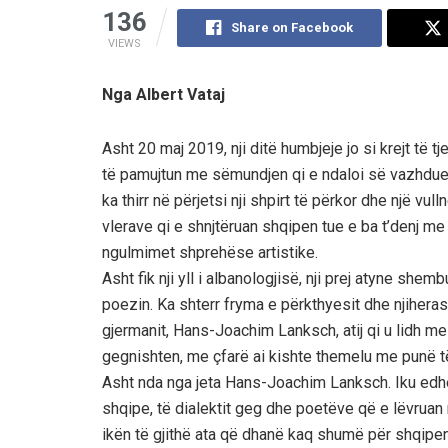
136
Share on Facebook
VIEWS
Nga Albert Vataj
Asht 20 maj 2019, nji ditë humbjeje jo si krejt të t
të pamujtun me sëmundjen qi e ndaloi së vazhdu
ka thirr në përjetsi nji shpirt të përkor dhe një vull
vlerave qi e shnjtëruan shqipen tue e ba t’denj me 
ngulmimet shprehëse artistike.
Asht fik nji yll i albanologjisë, nji prej atyne she
poezin. Ka shterr fryma e përkthyesit dhe njihera
gjermanit, Hans-Joachim Lanksch, atij qi u lidh me 
gegnishten, me çfarë ai kishte themelu me punë t
Asht nda nga jeta Hans-Joachim Lanksch. Iku edhe
shqipe, të dialektit geg dhe poetëve që e lëvruan 
ikën të gjithë ata që dhanë kaq shumë për shqipen 