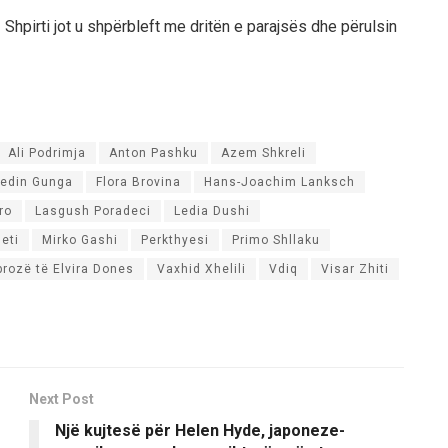
hpirti jot u shpërbleft me dritën e parajsës dhe përulsin
Ali Podrimja
Anton Pashku
Azem Shkreli
redin Gunga
Flora Brovina
Hans-Joachim Lanksch
ro
Lasgush Poradeci
Ledia Dushi
eti
Mirko Gashi
Perkthyesi
Primo Shllaku
prozë të Elvira Dones
Vaxhid Xhelili
Vdiq
Visar Zhiti
Next Post
Një kujtesë për Helen Hyde, japoneze-