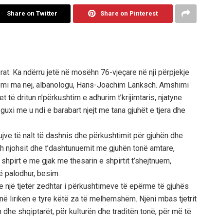
Share on Twitter
Share on Pinterest
jerat. Ka ndërru jetë në mosëhn 76-vjeçare në nji përpjekje
emi ma nej, albanologu, Hans-Joachim Lanksch. Amshimi
net të dritun
n’përkushtim e adhurim t’krijimtaris, njatyne
guxi me u ndi e barabart njejt me tana gjuhët e tjera dhe
mbujve të nalt të dashnis dhe përkushtimit për gjuhën dhe
sh njohsit dhe t’dashtunuemit me gjuhën tonë amtare,
shpirt e me gjak me thesarin e shpirtit t’shejtnuem,
ë palodhur, besim.
 një tjetër zedhtar i përkushtimeve të epërme të gjuhës
në lirikën e tyre këtë za të melhemshëm. Njëni mbas tjetrit
dhe shqiptarët, për kulturën dhe traditën tonë, për më të