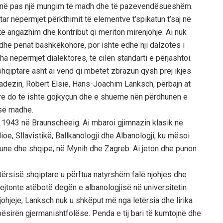
të lënë pas një mungim të madh dhe të pazevendësueshëm.
ptar nëpërmjet përkthimit të elementve t’spikatun t’saj në
ë angazhim dhe kontribut qi meriton mirënjohje. Ai nuk
dhe penat bashkëkohore, por ishte edhe nji dalzotës i
uha nëpërmjet dialektores, të cilën standarti e përjashtoi.
hqiptare asht ai vend qi mbetet zbrazun qysh prej ikjes
adezin, Robert Elsie, Hans-Joachim Lanksch, përbajn at
tnore do të ishte gojkyçun dhe e shueme nën përdhunën e
 së madhe.
l 1943 në Braunschëeig. Ai mbaroi gjimnazin klasik në
ioe, Sllavistikë, Ballkanologji dhe Albanologji, ku mësoi
rumune dhe shqipe, në Mynih dhe Zagreb. Ai jeton dhe punon
letërsisë shqiptare u përftua natyrshëm falë njohjes dhe
drejtonte atëbotë degën e albanologjisë në universitetin
njohjeje, Lanksch nuk u shkëput më nga letërsia dhe lirika
pësirën gjermanishtfolëse. Penda e tij bari të kumtojnë dhe