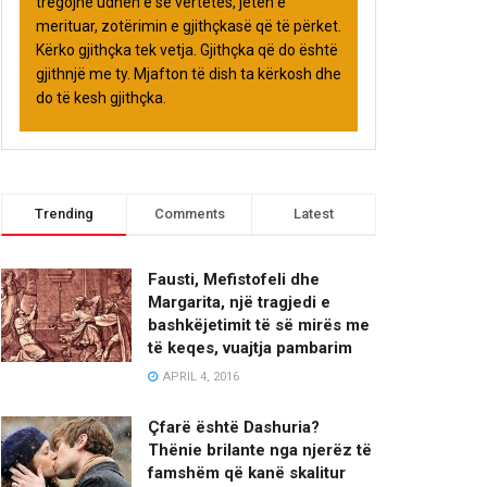
tregojnë udhën e së vërtetës, jetën e
merituar, zotërimin e gjithçkasë që të përket.
Kërko gjithçka tek vetja. Gjithçka që do është
gjithnjë me ty. Mjafton të dish ta kërkosh dhe
do të kesh gjithçka.
Trending
Comments
Latest
Fausti, Mefistofeli dhe
Margarita, një tragjedi e
bashkëjetimit të së mirës me
të keqes, vuajtja pambarim
APRIL 4, 2016
Çfarë është Dashuria?
Thënie brilante nga njerëz të
famshëm që kanë skalitur