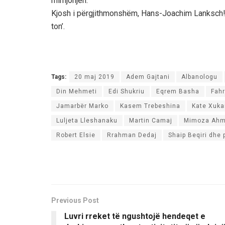
mirnjohjen.
Kjosh i përgjithmonshëm, Hans-Joachim Lanksch! S
ton’.
Tags:
20 maj 2019
Adem Gajtani
Albanologu
Din Mehmeti
Edi Shukriu
Eqrem Basha
Fah
Jamarbër Marko
Kasem Trebeshina
Kate Xuka
Luljeta Lleshanaku
Martin Camaj
Mimoza Ahm
Robert Elsie
Rrahman Dedaj
Shaip Beqiri dhe 
Previous Post
Luvri rreket të ngushtojë hendeqet e