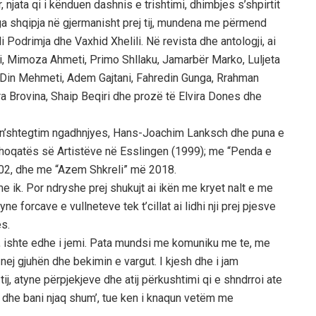
, njata qi i kënduen dashnis e trishtimi, dhimbjes s’shpirtit
nga shqipja në gjermanisht prej tij, mundena me përmend
Podrimja dhe Vaxhid Xhelili. Në revista dhe antologji, ai
, Mimoza Ahmeti, Primo Shllaku, Jamarbër Marko, Luljeta
, Din Mehmeti, Adem Gajtani, Fahredin Gunga, Rrahman
ra Brovina, Shaip Beqiri dhe prozë të Elvira Dones dhe
 e n’shtegtim ngadhnjyes, Hans-Joachim Lanksch dhe puna e
 Shoqatës së Artistëve në Esslingen (1999); me “Penda e
002, dhe me “Azem Shkreli” më 2018.
 me ik. Por ndryshe prej shukujt ai ikën me kryet nalt e me
e forcave e vullneteve tek t’cillat ai lidhi nji prej pjesve
es.
, ishte edhe i jemi. Pata mundsi me komuniku me te, me
nej gjuhën dhe bekimin e vargut. I kjesh dhe i jam
j, atyne përpjekjeve dhe atij përkushtimi qi e shndrroi ate
j dhe bani njaq shum’, tue ken i knaqun vetëm me