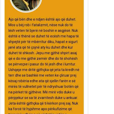
Ajo që bën dhe e ndjen është ajo që duhet.
Mos u bëj rob i fatalizmit, nëse nuk do të
lësh veten të bjerë në boshin e asgjësë. Nuk
është e thënë se duhet të ecësh me hapa të
shpejtë për të mbërritur diku, hapat e sigurt
janë ata që të çojnë aty ku duhet dhe kur
duhet të shkosh. Jepu me gjithë shpirt asaj
që e do me gjithë zemër dhe do të shohësh
se përveçse i pasur do të jesh dhe i lumtur.
Ushqeje me dritë gjithçka që jeta ta kredh në
terr dhe se bashkë me veten ke çliruar prej
kësaj robëria edhe ata që sjellin farën e së
mirës të vullnetet për të ndryshuar botën që
na përket të gjithëve. Më mirë vdis duke u
përpjekur se sa të zvarritesh duke u ankuar.
Jeta është gjithçka që ti kërkon prej saj. Nuk
ka forcë të hyjshme apo përkufizime që