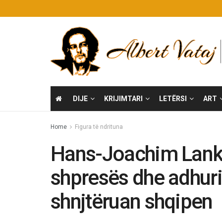
DIJE
KRIJIMTARI
LETËRSI
ART
Home
Figura të ndrituna
Hans-Joachim Lanksch
shpresës dhe adhuri
shnjtëruan shqipen