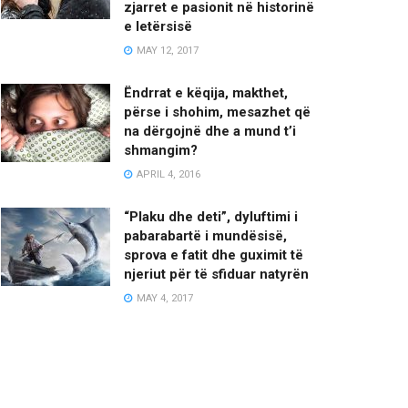
zjarret e pasionit në historinë
e letërsisë
MAY 12, 2017
Ëndrrat e këqija, makthet,
përse i shohim, mesazhet që
na dërgojnë dhe a mund t’i
shmangim?
APRIL 4, 2016
“Plaku dhe deti”, dyluftimi i
pabarabartë i mundësisë,
sprova e fatit dhe guximit të
njeriut për të sfiduar natyrën
MAY 4, 2017