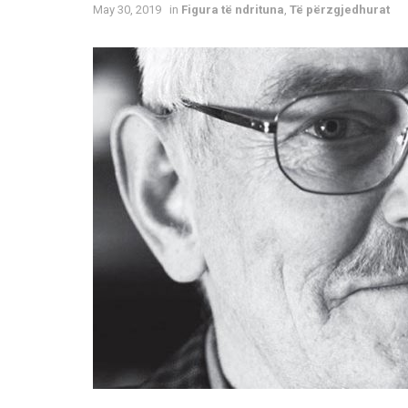
May 30, 2019
in
Figura të ndrituna
,
Të përzgjedhurat