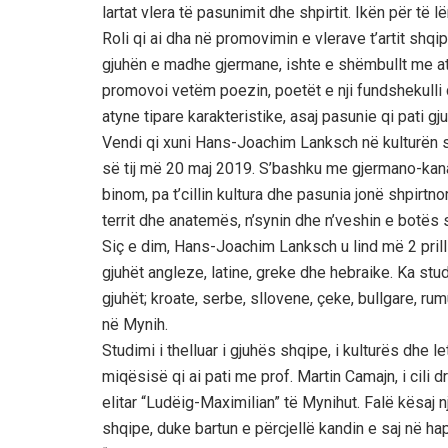
lartat vlera të pasunimit dhe shpirtit. Ikën për 
Roli qi ai dha në promovimin e vlerave t’artit shqi
gjuhën e madhe gjermane, ishte e shëmbullt me at
promovoi vetëm poezin, poetët e nji fundshekulli 
atyne tipare karakteristike, asaj pasunie qi pati gj
Vendi qi xuni Hans-Joachim Lanksch në kulturën s
së tij më 20 maj 2019. S’bashku me gjermano-kan
binom, pa t’cillin kultura dhe pasunia jonë shpir
territ dhe anatemës, n’synin dhe n’veshin e botës
Siç e dim, Hans-Joachim Lanksch u lind më 2 pril
gjuhët angleze, latine, greke dhe hebraike. Ka stud
gjuhët; kroate, serbe, sllovene, çeke, bullgare, 
në Mynih.
Studimi i thelluar i gjuhës shqipe, i kulturës dhe 
miqësisë qi ai pati me prof. Martin Camajn, i cili 
elitar “Ludëig-Maximilian” të Mynihut. Falë kësaj 
shqipe, duke bartun e përcjellë kandin e saj në ha