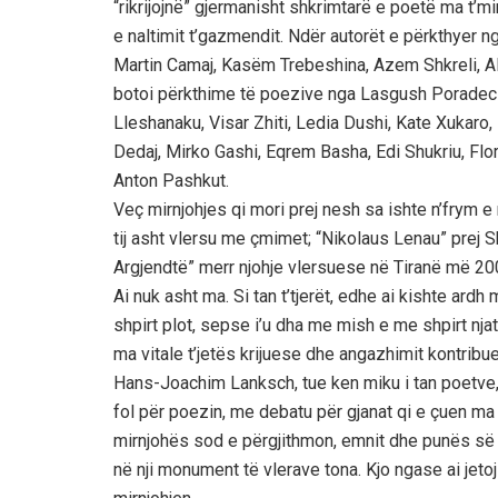
“rikrijojnë” gjermanisht shkrimtarë e poetë ma t’mir
e naltimit t’gazmendit. Ndër autorët e përkthyer 
Martin Camaj, Kasëm Trebeshina, Azem Shkreli, Ali 
botoi përkthime të poezive nga Lasgush Poradeci
Lleshanaku, Visar Zhiti, Ledia Dushi, Kate Xukaro
Dedaj, Mirko Gashi, Eqrem Basha, Edi Shukriu, Flo
Anton Pashkut.
Veç mirnjohjes qi mori prej nesh sa ishte n’frym
tij asht vlersu me çmimet; “Nikolaus Lenau” prej
Argjendtë” merr njohje vlersuese në Tiranë më 2
Ai nuk asht ma. Si tan t’tjerët, edhe ai kishte ardh
shpirt plot, sepse i’u dha me mish e me shpirt njatyn
ma vitale t’jetës krijuese dhe angazhimit kontribu
Hans-Joachim Lanksch, tue ken miku i tan poetve
fol për poezin, me debatu për gjanat qi e çuen ma 
mirnjohës sod e përgjithmon, emnit dhe punës së ti
në nji monument të vlerave tona. Kjo ngase ai jeto