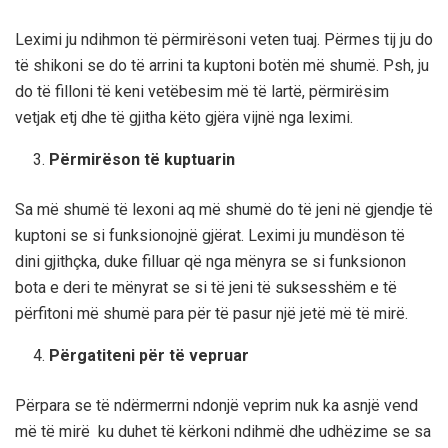
Leximi ju ndihmon të përmirësoni veten tuaj. Përmes tij ju do
të shikoni se do të arrini ta kuptoni botën më shumë. Psh, ju
do të filloni të keni vetëbesim më të lartë, përmirësim
vetjak etj dhe të gjitha këto gjëra vijnë nga leximi.
Përmirëson të kuptuarin
Sa më shumë të lexoni aq më shumë do të jeni në gjendje të
kuptoni se si funksionojnë gjërat. Leximi ju mundëson të
dini gjithçka, duke filluar që nga mënyra se si funksionon
bota e deri te mënyrat se si të jeni të suksesshëm e të
përfitoni më shumë para për të pasur një jetë më të mirë.
Përgatiteni për të vepruar
Përpara se të ndërmerrni ndonjë veprim nuk ka asnjë vend
më të mirë ku duhet të kërkoni ndihmë dhe udhëzime se sa