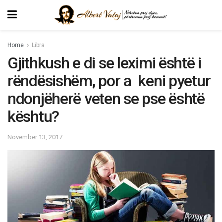
Home
Libra
Gjithkush e di se leximi është i
rëndësishëm, por a keni pyetur
ndonjëherë veten se pse është
kështu?
November 13, 2017