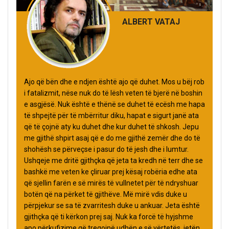
ALBERT VATAJ
Ajo që bën dhe e ndjen është ajo që duhet. Mos u bëj rob
i fatalizmit, nëse nuk do të lësh veten të bjerë në boshin
e asgjësë. Nuk është e thënë se duhet të ecësh me hapa
të shpejtë për të mbërritur diku, hapat e sigurt janë ata
që të çojnë aty ku duhet dhe kur duhet të shkosh. Jepu
me gjithë shpirt asaj që e do me gjithë zemër dhe do të
shohësh se përveçse i pasur do të jesh dhe i lumtur.
Ushqeje me dritë gjithçka që jeta ta kredh në terr dhe se
bashkë me veten ke çliruar prej kësaj robëria edhe ata
që sjellin farën e së mirës të vullnetet për të ndryshuar
botën që na përket të gjithëve. Më mirë vdis duke u
përpjekur se sa të zvarritesh duke u ankuar. Jeta është
gjithçka që ti kërkon prej saj. Nuk ka forcë të hyjshme
apo përkufizime që tregojnë udhën e së vërtetës, jetën