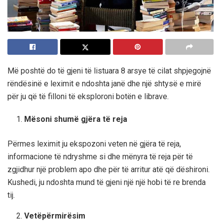
Më poshtë do të gjeni të listuara 8 arsye të cilat shpjegojnë
rëndësinë e leximit e ndoshta janë dhe një shtysë e mirë
për ju që të filloni të eksploroni botën e librave.
Mësoni shumë gjëra të reja
Përmes leximit ju ekspozoni veten në gjëra të reja,
informacione të ndryshme si dhe mënyra të reja për të
zgjidhur një problem apo dhe për të arritur atë që dëshironi.
Kushedi, ju ndoshta mund të gjeni një një hobi të re brenda
tij.
Vetëpërmirësim