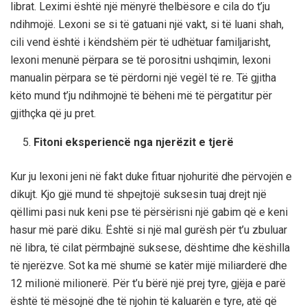
librat. Leximi është një mënyrë thelbësore e cila do t’ju
ndihmojë. Lexoni se si të gatuani një vakt, si të luani shah,
cili vend është i këndshëm për të udhëtuar familjarisht,
lexoni menunë përpara se të porositni ushqimin, lexoni
manualin përpara se të përdorni një vegël të re. Të gjitha
këto mund t’ju ndihmojnë të bëheni më të përgatitur për
gjithçka që ju pret.
Fitoni eksperiencë nga njerëzit e tjerë
Kur ju lexoni jeni në fakt duke fituar njohuritë dhe përvojën e
dikujt. Kjo gjë mund të shpejtojë suksesin tuaj drejt një
qëllimi pasi nuk keni pse të përsërisni një gabim që e keni
hasur më parë diku. Është si një mal gurësh për t’u zbuluar
në libra, të cilat përmbajnë suksese, dështime dhe këshilla
të njerëzve. Sot ka më shumë se katër mijë miliarderë dhe
12 milionë milionerë. Për t’u bërë një prej tyre, gjëja e parë
është të mësojnë dhe të njohin të kaluarën e tyre, atë që