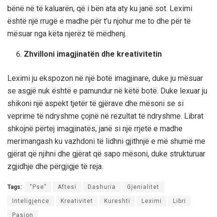
bënë në të kaluarën, që i bën ata aty ku janë sot. Leximi
është një rrugë e madhe për t’u njohur me to dhe për të
mësuar nga këta njerëz të mëdhenj.
Zhvilloni imagjinatën dhe kreativitetin
Leximi ju ekspozon në një botë imagjinare, duke ju mësuar
se asgjë nuk është e pamundur në këtë botë. Duke lexuar ju
shikoni një aspekt tjetër të gjërave dhe mësoni se si
veprime të ndryshme çojnë në rezultat të ndryshme. Librat
shkojnë përtej imagjinatës, janë si një rrjetë e madhe
merimangash ku vazhdoni të lidhni gjithnjë e më shumë me
gjërat që njihni dhe gjërat që sapo mësoni, duke strukturuar
zgjidhje dhe përgjigje të reja.
Tags:
“Pse”
Aftesi
Dashuria
Gjenialitet
Inteligjence
Kreativitet
Kureshti
Leximi
Libri
Pasion