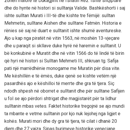
zonën malore të Dukagjinit në fshatin Rez. Ishte shqiptare
dhe do hynte në histori si sulltanja Valide. Bashkëshorti i saj
ishte sulltan Murati i III-të dhe kishte tre fëmijë: sulltan
Mehmetin, sulltane Aishen dhe sulltane Fatmën. Historia e
rënies së saj në duart e sulltanit ishte shumë aventureske.
Ajo u kap nga piratët në vitin 1563, në moshën 13-vjeçare
dhe u paraqit si skllave duke hyrë në haremin e sulltanit. U
bë konkubinë e Muratit dhe në vitin 1566 do të lindë të birin
që hyri në histori si Sulltan Mehmeti III, shkruan tg. Safija
pati një marrëdhënie monogame me Muratin për disa vite.
Me këshillën e të ëmës, duke qenë se kishte vetëm një
pasardhës ajo e këshilloi të merrte dhe gra të tjera. Siç
ndodh shpesh në oborret e sulltanit dhe për sulltane Safijen
u fol se ajo përdori shtrigat dhe magjistarët për ta lidhur
sulltanin mbas vetes. Faktet historike tregojnë se ajo mundi
ta mbante e vetme sulltanin por kjo nuk lejohej nga ligjet e
kohës. Murati mori dhe dy gra të tjera, të cilat i dhanë 20
djem dhe 27 vajza. Sipas burimeve historike veneciane