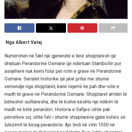
Nga Albert Vataj
Numërohen në fakt një gjeneratë e tërë shqiptarësh që
drejtuan Perandorinë Osmane që ndërtuan Stambollin por
asnjëherë nuk kemi folur për rolin e grave në Perandorinë
Osmane. Serialet historike që janë pritur me shumë
vëmendje nga shqiptarët, kanë nxjerrë në pah dhe rolin e
madh të grave në Perandorinë Osmane. Shqiptaret arritën të
bëheshin sulltanesha, dhe të kishin kështu një ndikim të
madh në këtë perandori. Historia e Safijes ishte pak
përrallore siç ishte fati i shumë shqiptarëve gjatë kohës së
lulëzimit të kësaj perandorie. Ajo lindi në vitin 1550 në