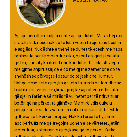
Ajo që bën dhe e ndjen është ajo që duhet. Mos u bëj rob
i fatalizmit, nëse nuk do të lësh veten të bjerë në boshin
e asgjësë. Nuk është e thënë se duhet të ecësh me hapa
të shpejtë për të mbërritur diku, hapat e sigurt janë ata
që të çojnë aty ku duhet dhe kur duhet të shkosh. Jepu
me gjithë shpirt asaj që e do me gjithë zemër dhe do të
shohësh se përveçse i pasur do të jesh dhe i lumtur.
Ushqeje me dritë gjithçka që jeta ta kredh në terr dhe se
bashkë me veten ke çliruar prej kësaj robëria edhe ata
që sjellin farën e së mirës të vullnetet për të ndryshuar
botën që na përket të gjithëve. Më mirë vdis duke u
përpjekur se sa të zvarritesh duke u ankuar. Jeta është
gjithçka që ti kërkon prej saj. Nuk ka forcë të hyjshme
apo përkufizime që tregojnë udhën e së vërtetës, jetën
e merituar, zotërimin e gjithçkasë që të përket. Kërko
gjithçka tek vetja. Gjithçka që do është gjithnjë me ty.