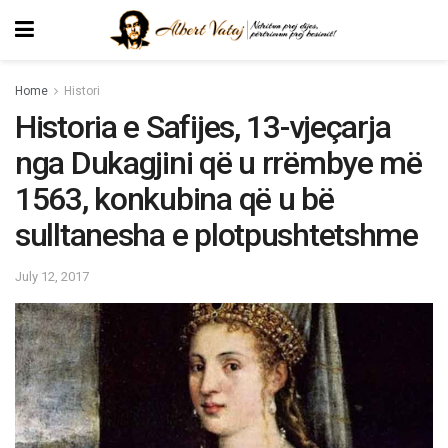
Home
Histori
Historia e Safijes, 13-vjeçarja
nga Dukagjini që u rrëmbye më
1563, konkubina që u bë
sulltanesha e plotpushtetshme
July 12, 2017