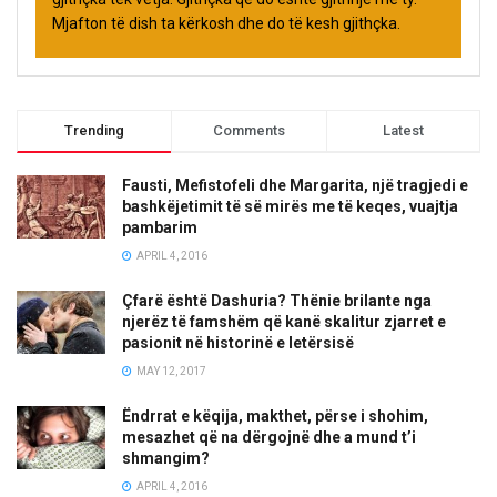
Mjafton të dish ta kërkosh dhe do të kesh gjithçka.
Trending
Comments
Latest
Fausti, Mefistofeli dhe Margarita, një tragjedi e
bashkëjetimit të së mirës me të keqes, vuajtja
pambarim
APRIL 4, 2016
Çfarë është Dashuria? Thënie brilante nga
njerëz të famshëm që kanë skalitur zjarret e
pasionit në historinë e letërsisë
MAY 12, 2017
Ëndrrat e këqija, makthet, përse i shohim,
mesazhet që na dërgojnë dhe a mund t’i
shmangim?
APRIL 4, 2016