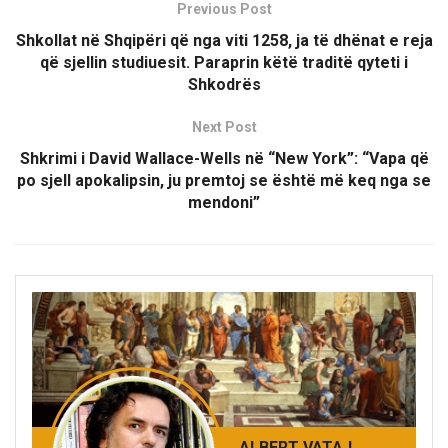
Previous Post
Shkollat në Shqipëri që nga viti 1258, ja të dhënat e reja
që sjellin studiuesit. Paraprin këtë traditë qyteti i
Shkodrës
Next Post
Shkrimi i David Wallace-Wells në “New York”: “Vapa që
po sjell apokalipsin, ju premtoj se është më keq nga se
mendoni”
ALBERT VATAJ