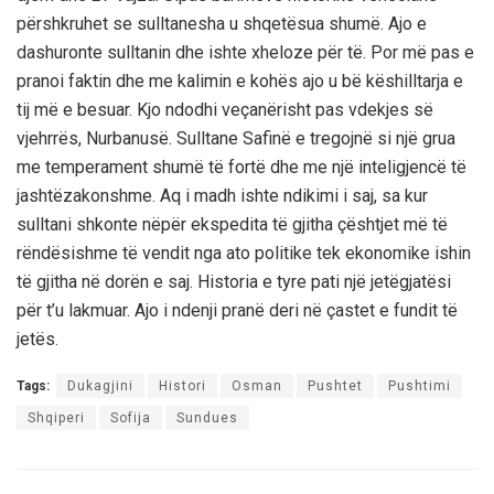
përshkruhet se sulltanesha u shqetësua shumë. Ajo e
dashuronte sulltanin dhe ishte xheloze për të. Por më pas e
pranoi faktin dhe me kalimin e kohës ajo u bë këshilltarja e
tij më e besuar. Kjo ndodhi veçanërisht pas vdekjes së
vjehrrës, Nurbanusë. Sulltane Safinë e tregojnë si një grua
me temperament shumë të fortë dhe me një inteligjencë të
jashtëzakonshme. Aq i madh ishte ndikimi i saj, sa kur
sulltani shkonte nëpër ekspedita të gjitha çështjet më të
rëndësishme të vendit nga ato politike tek ekonomike ishin
të gjitha në dorën e saj. Historia e tyre pati një jetëgjatësi
për t’u lakmuar. Ajo i ndenji pranë deri në çastet e fundit të
jetës.
Tags:
Dukagjini
Histori
Osman
Pushtet
Pushtimi
Shqiperi
Sofija
Sundues