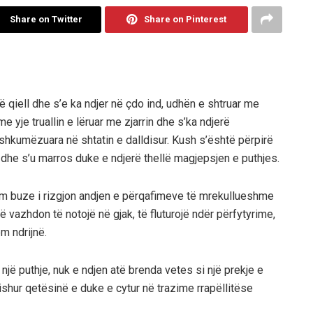
Share on Twitter
Share on Pinterest
 qiell dhe s’e ka ndjer në çdo ind, udhën e shtruar me
 yje truallin e lëruar me zjarrin dhe s’ka ndjerë
 shkumëzuara në shtatin e dalldisur. Kush s’është përpirë
 dhe s’u marros duke e ndjerë thellë magjepsjen e puthjes.
him buze i rizgjon andjen e përqafimeve të mrekullueshme
që vazhdon të notojë në gjak, të fluturojë ndër përfytyrime,
m ndrijnë.
 një puthje, nuk e ndjen atë brenda vetes si një prekje e
ishur qetësinë e duke e cytur në trazime rrapëllitëse