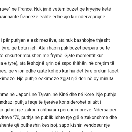
rtrave” në Francë. Nuk janë vetëm buzët që kryejnë këtë
pasionante franceze është edhe ajo kur ndërveprojnë
i për puthjen e eskimezëve, ata nuk bashkojnë thjesht
ë tyre, që bota njeh. Ata i hapin pak buzët përpara se të
të shkurtër mbushen me frymë. Gjatë momentit kur
e tyre), ata lëshojnë ajrin që sapo thithën, në drejtim të
ymës, që vijon edhe gjatë kohës kur hundët tyre prekin faqet
eskimeze. Një puthje eskimeze zgjat një deri në dy minuta.
me në Japoni, në Tajvan, në Kinë dhe në Kore. Një puthje
ndrazi puthja faqe të tjerëve konsiderohet si akt i
o quhet një zakon i shthurur i perëndimorëve. Ndërsa për
 viteve ’70, puthja në publik ishte një gjë e zakonshme dhe
hentë që putheshin kësisoj, sapo kishin vendosur një