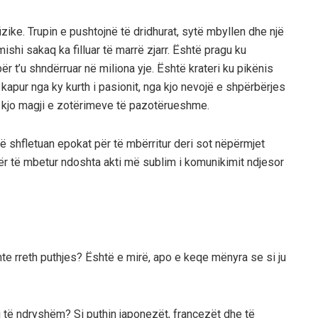
fizike. Trupin e pushtojnë të dridhurat, sytë mbyllen dhe një
shi sakaq ka filluar të marrë zjarr. Është pragu ku
r t’u shndërruar në miliona yje. Është krateri ku pikënis
i kapur nga ky kurth i pasionit, nga kjo nevojë e shpërbërjes
ga kjo magji e zotërimeve të pazotërueshme.
 shfletuan epokat për të mbërritur deri sot nëpërmjet
 të mbetur ndoshta akti më sublim i komunikimit ndjesor
sante rreth puthjes? Është e mirë, apo e keqe mënyra se si ju
j të ndryshëm? Si puthin japonezët, francezët dhe të