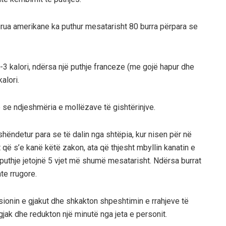
grua amerikane ka puthur mesatarisht 80 burra përpara se
-3 kalori, ndërsa një puthje franceze (me gojë hapur dhe
alori.
se ndjeshmëria e mollëzave të gishtërinjve.
rshëndetur para se të dalin nga shtëpia, kur nisen për në
t që s’e kanë këtë zakon, ata që thjesht mbyllin kanatin e
puthje jetojnë 5 vjet më shumë mesatarisht. Ndërsa burrat
te rrugore.
ionin e gjakut dhe shkakton shpeshtimin e rrahjeve të
gjak dhe redukton një minutë nga jeta e personit.