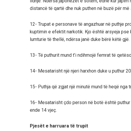
lidhje. Ndërsa japonezët e sotëm, edhe kur japim n
distancë të qartë dhe nuk puthen në buzë për më
12- Trupat e personave të angazhuar në puthje pr
kuptimin e efektit narkotik. Kjo është arsyeja pse k
lumturie të thellë, ndërsa janë duke bërë këtë gjë.
13- Të puthurit mund t’i ndihmojë femrat të qetëso
14- Mesatarisht një njeri harxhon duke u puthur 20,
15- Puthja që zgjat një minutë mund të heqë nga tru
16- Mesatarisht çdo person në botë është puthur
ende 14 vjeç.
Pjesët e harruara të trupit