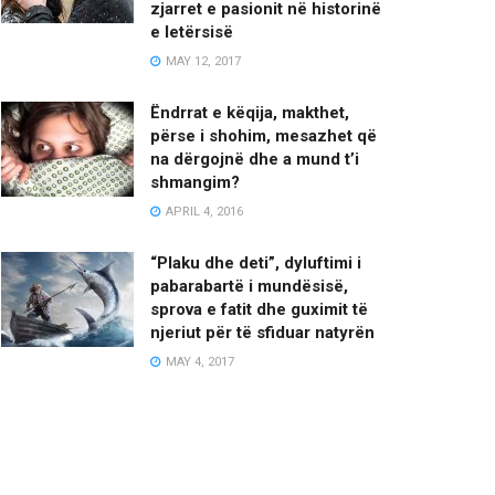
zjarret e pasionit në historinë
e letërsisë
MAY 12, 2017
Ëndrrat e këqija, makthet,
përse i shohim, mesazhet që
na dërgojnë dhe a mund t’i
shmangim?
APRIL 4, 2016
“Plaku dhe deti”, dyluftimi i
pabarabartë i mundësisë,
sprova e fatit dhe guximit të
njeriut për të sfiduar natyrën
MAY 4, 2017