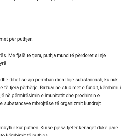
met për puthjen.
ës. Me fjalë të tjera, puthja mund të përdoret si një
yrë.
dhe dihet se ajo përmban disa lloje substancash, ku nuk
e të tjera përbërje. Bazuar në studimet e fundit, këmbimi i
jë në përmirësimin e imunitetit dhe prodhimin e
 e substancave mbrojtëse të organizmit kundrejt
ë mbyllur kur puthen. Kurse pjesa tjetër kënaqet duke parë
atë këmbimit të puthjes.