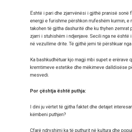
Është i pari dhe zjarrvënësi i gjithë pranisë sonë 
energji e furishme përshkon rrufeshëm kurmin, e mi
takohen të gjitha dashuritë dhe ku thyhen zemrat pë
zjarri i stuhishëm i ndjenjave. Secili nga ne është 
në vezullime drite. Të gjithë jemi të përshkuar n
Ka bashkudhëtuar kjo magji mbi supet e erërave që
kremtimeve estetike dhe mëkimeve dalldisëse për
mesvedi.
Por çështja është puthja:
I dini ju vërtet të gjitha faktet dhe detajet intere
këmbeni puthjen?
Çfarë ndryshimi ka të puthurit në kultura dhe popu