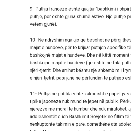
9- Puthja franceze është quajtur “bashkimi i shpi
puthje, por është gjuha shumë aktive. Një puthje 
vetëm gjuhët.
10- Në ndryshim nga ajo që besohet në përgjithës
majat e hundëve, për të krijuar puthjen specifike t
bashkojnë majat e hundëve. Dhe në këtë moment 
bashkojnë majat e hundëve (që është në fakt puthja 
njëri-tjetrit. Dhe arrihet kështu një shkëmbim i fr
e njëri-tjetrit, pasi janë në përfundim të puthjes 
11- Puthja në publik është zakonisht e papëlqyesh
tipike japoneze nuk mund të jepet në publik. Përku
njerëzve me moral të humbur dhe nuk miratohet, aj
adoleshentët e ish Bashkimit Sovjetik në fillim të
nënkuptonte takimin e parë, domethënë ata adoles