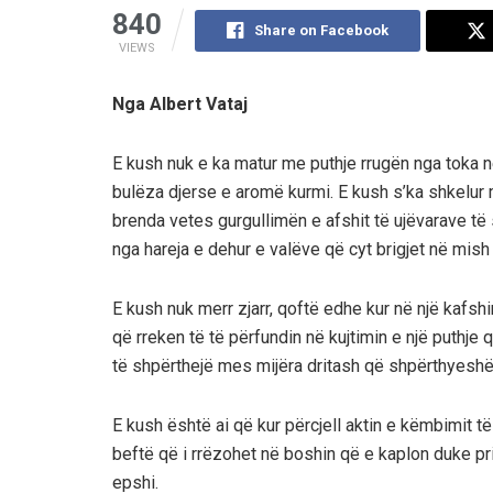
840
Share on Facebook
VIEWS
Nga Albert Vataj
E kush nuk e ka matur me puthje rrugën nga toka në
bulëza djerse e aromë kurmi. E kush s’ka shkelur me
brenda vetes gurgullimën e afshit të ujëvarave të
nga hareja e dehur e valëve që cyt brigjet në mish
E kush nuk merr zjarr, qoftë edhe kur në një kafs
që rreken të të përfundin në kujtimin e një puthje 
të shpërthejë mes mijëra dritash që shpërthyeshë
E kush është ai që kur përcjell aktin e këmbimit të
beftë që i rrëzohet në boshin që e kaplon duke pr
epshi.