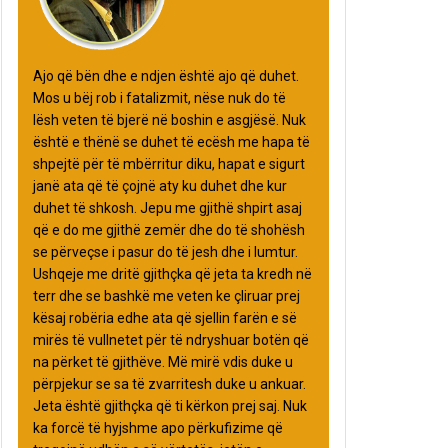
Ajo që bën dhe e ndjen është ajo që duhet.
Mos u bëj rob i fatalizmit, nëse nuk do të
lësh veten të bjerë në boshin e asgjësë. Nuk
është e thënë se duhet të ecësh me hapa të
shpejtë për të mbërritur diku, hapat e sigurt
janë ata që të çojnë aty ku duhet dhe kur
duhet të shkosh. Jepu me gjithë shpirt asaj
që e do me gjithë zemër dhe do të shohësh
se përveçse i pasur do të jesh dhe i lumtur.
Ushqeje me dritë gjithçka që jeta ta kredh në
terr dhe se bashkë me veten ke çliruar prej
kësaj robëria edhe ata që sjellin farën e së
mirës të vullnetet për të ndryshuar botën që
na përket të gjithëve. Më mirë vdis duke u
përpjekur se sa të zvarritesh duke u ankuar.
Jeta është gjithçka që ti kërkon prej saj. Nuk
ka forcë të hyjshme apo përkufizime që