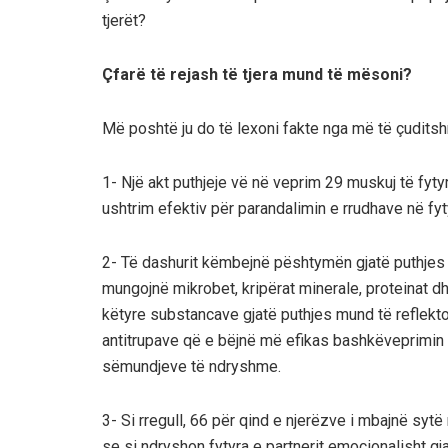
tjerët?
Çfarë të rejash të tjera mund të mësoni?
Më poshtë ju do të lexoni fakte nga më të çuditsh
1- Një akt puthjeje vë në veprim 29 muskuj të fytyr
ushtrim efektiv për parandalimin e rrudhave në fyt
2- Të dashurit këmbejnë pështymën gjatë puthjes 
mungojnë mikrobet, kripërat minerale, proteinat dh
këtyre substancave gjatë puthjes mund të reflekto
antitrupave që e bëjnë më efikas bashkëveprimin
sëmundjeve të ndryshme.
3- Si rregull, 66 për qind e njerëzve i mbajnë syt
se si ndryshon fytyra e partnerit emocionalisht gj