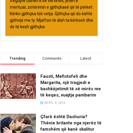
tregojnë udhën e së vërtetës, jetën e
merituar, zotërimin e gjithçkasë që të përket.
Kërko gjithçka tek vetja. Gjithçka që do është
gjithnjë me ty. Mjafton të dish ta kërkosh dhe
do të kesh gjithçka.
Trending
Comments
Latest
Fausti, Mefistofeli dhe
Margarita, një tragjedi e
bashkëjetimit të së mirës me
të keqes, vuajtja pambarim
APRIL 4, 2016
Çfarë është Dashuria?
Thënie brilante nga njerëz të
famshëm që kanë skalitur