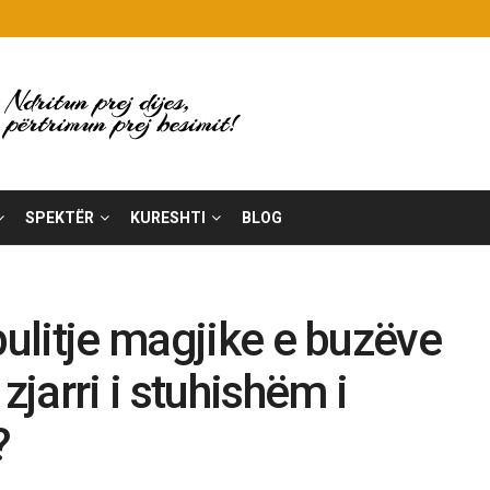
SPEKTËR
KURESHTI
BLOG
pulitje magjike e buzëve
zjarri i stuhishëm i
?