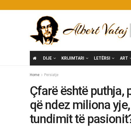
DIJE
KRIJIMTARI
LETËRSI
ART
Home
Persiatje
Çfarë është puthja, 
që ndez miliona yje, 
tundimit të pasionit