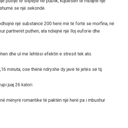
jë puthje të shpejtë në publik, kujdesen të mbajnë një
 shumë se një sekondë.
odhojnë një substancë 200 herë më të fortë se morfina, në
ur partnerët puthen, ata ndiejnë një lloj euforie dhe
hen dhe ul me lehtësi efektin e stresit tek ato.
16 minuta, ose thënë ndryshe dy javë të jetës së tij.
pi juaj 26 kalori.
 në mënyrë romantike të paktën një herë pa i mbushur