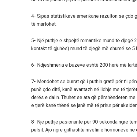
4- Sipas statistikave amerikane rezulton se çdo 
të martohet.
5- Një puthje e shpejtë romantike mund të djegë 2
kontakt të gjuhës) mund të djegë më shumë se 5 k
6- Ndjeshmëria e buzëve është 200 herë më lartë 
7- Mendohet se burrat që i puthin gratë për t’i pë
punë çdo ditë, kanë avantazh në lidhje me të tjerë
derës e dalin. Thuhet se ata që përshëndeten me 
e tjerë kanë thënë se janë më të prirur për aksiden
8- Një puthje pasionante për 90 sekonda ngre tens
pulsit. Ajo ngre gjithashtu nivelin e hormoneve në 