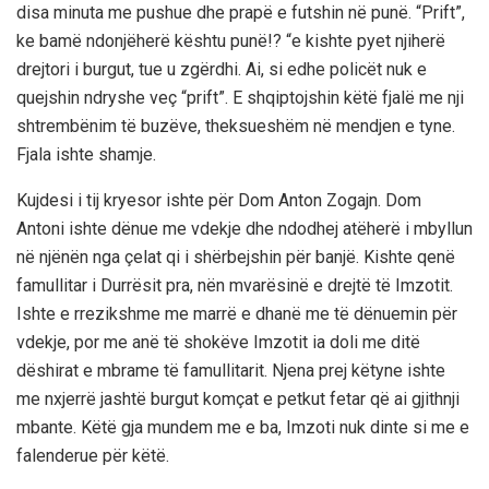
disa minuta me pushue dhe prapë e futshin në punë. “Prift”,
ke bamë ndonjëherë kështu punë!? “e kishte pyet njiherë
drejtori i burgut, tue u zgërdhi. Ai, si edhe policët nuk e
quejshin ndryshe veç “prift”. E shqiptojshin këtë fjalë me nji
shtrembënim të buzëve, theksueshëm në mendjen e tyne.
Fjala ishte shamje.
Kujdesi i tij kryesor ishte për Dom Anton Zogajn. Dom
Antoni ishte dënue me vdekje dhe ndodhej atëherë i mbyllun
në njënën nga çelat qi i shërbejshin për banjë. Kishte qenë
famullitar i Durrësit pra, nën mvarësinë e drejtë të Imzotit.
Ishte e rrezikshme me marrë e dhanë me të dënuemin për
vdekje, por me anë të shokëve Imzotit ia doli me ditë
dëshirat e mbrame të famullitarit. Njena prej këtyne ishte
me nxjerrë jashtë burgut komçat e petkut fetar që ai gjithnji
mbante. Këtë gja mundem me e ba, Imzoti nuk dinte si me e
falenderue për këtë.