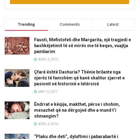
Trending
Comments
Latest
Fausti, Mefistofeli dhe Margarita, një tragjedi e
bashkëjetimit të së mirës me të keqes, vuajtja
pambarim
APRIL 4, 2016
Çfarë është Dashuria? Thënie brilante nga
njerëz të famshëm që kanë skalitur zjarret e
pasionit në historinë e letërsisë
MAY 12, 2017
Ëndrrat e këqija, makthet, përse i shohim,
mesazhet që na dërgojnë dhe a mund t’i
shmangim?
APRIL 4, 2016
“Plaku dhe deti”, dyluftimi i pabarabartë i