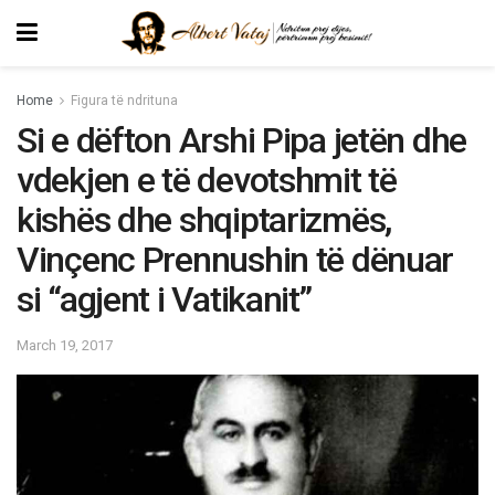
Home
Figura të ndrituna
Si e dëfton Arshi Pipa jetën dhe
vdekjen e të devotshmit të
kishës dhe shqiptarizmës,
Vinçenc Prennushin të dënuar
si “agjent i Vatikanit”
March 19, 2017