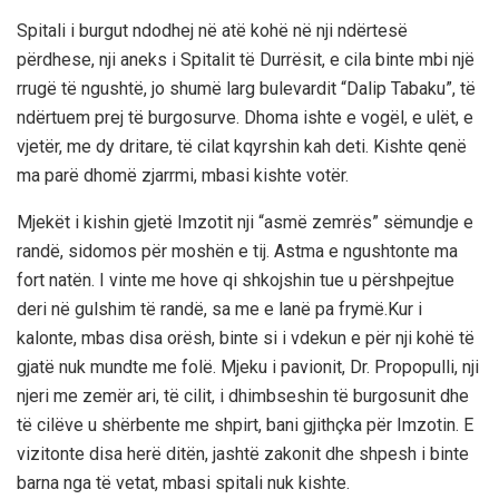
Spitali i burgut ndodhej në atë kohë në nji ndërtesë
përdhese, nji aneks i Spitalit të Durrësit, e cila binte mbi një
rrugë të ngushtë, jo shumë larg bulevardit “Dalip Tabaku”, të
ndërtuem prej të burgosurve. Dhoma ishte e vogël, e ulët, e
vjetër, me dy dritare, të cilat kqyrshin kah deti. Kishte qenë
ma parë dhomë zjarrmi, mbasi kishte votër.
Mjekët i kishin gjetë Imzotit nji “asmë zemrës” sëmundje e
randë, sidomos për moshën e tij. Astma e ngushtonte ma
fort natën. I vinte me hove qi shkojshin tue u përshpejtue
deri në gulshim të randë, sa me e lanë pa frymë.Kur i
kalonte, mbas disa orësh, binte si i vdekun e për nji kohë të
gjatë nuk mundte me folë. Mjeku i pavionit, Dr. Propopulli, nji
njeri me zemër ari, të cilit, i dhimbseshin të burgosunit dhe
të cilëve u shërbente me shpirt, bani gjithçka për Imzotin. E
vizitonte disa herë ditën, jashtë zakonit dhe shpesh i binte
barna nga të vetat, mbasi spitali nuk kishte.