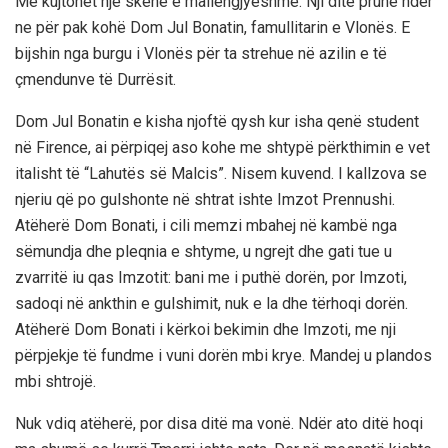
Më kujtohet një skenë e mallëngjyeshme. Nji ditë prunë ndër
ne për pak kohë Dom Jul Bonatin, famullitarin e Vlonës. E
bijshin nga burgu i Vlonës për ta strehue në azilin e të
çmendunve të Durrësit.
Dom Jul Bonatin e kisha njoftë qysh kur isha qenë student
në Firence, ai përpiqej aso kohe me shtypë përkthimin e vet
italisht të “Lahutës së Malcis”. Nisem kuvend. I kallzova se
njeriu që po gulshonte në shtrat ishte Imzot Prennushi.
Atëherë Dom Bonati, i cili memzi mbahej në kambë nga
sëmundja dhe pleqnia e shtyme, u ngrejt dhe gati tue u
zvarritë iu qas Imzotit: bani me i puthë dorën, por Imzoti,
sadoqi në ankthin e gulshimit, nuk e la dhe tërhoqi dorën.
Atëherë Dom Bonati i kërkoi bekimin dhe Imzoti, me nji
përpjekje të fundme i vuni dorën mbi krye. Mandej u plandos
mbi shtrojë.
Nuk vdiq atëherë, por disa ditë ma vonë. Ndër ato ditë hoqi