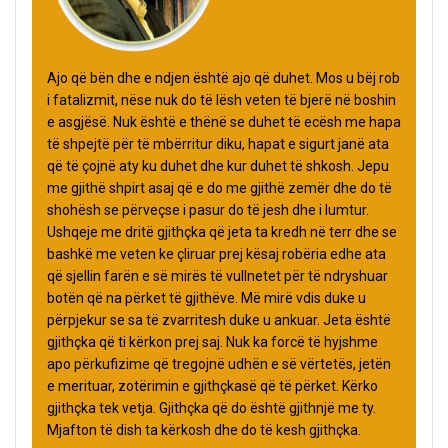
Ajo që bën dhe e ndjen është ajo që duhet. Mos u bëj rob
i fatalizmit, nëse nuk do të lësh veten të bjerë në boshin
e asgjësë. Nuk është e thënë se duhet të ecësh me hapa
të shpejtë për të mbërritur diku, hapat e sigurt janë ata
që të çojnë aty ku duhet dhe kur duhet të shkosh. Jepu
me gjithë shpirt asaj që e do me gjithë zemër dhe do të
shohësh se përveçse i pasur do të jesh dhe i lumtur.
Ushqeje me dritë gjithçka që jeta ta kredh në terr dhe se
bashkë me veten ke çliruar prej kësaj robëria edhe ata
që sjellin farën e së mirës të vullnetet për të ndryshuar
botën që na përket të gjithëve. Më mirë vdis duke u
përpjekur se sa të zvarritesh duke u ankuar. Jeta është
gjithçka që ti kërkon prej saj. Nuk ka forcë të hyjshme
apo përkufizime që tregojnë udhën e së vërtetës, jetën
e merituar, zotërimin e gjithçkasë që të përket. Kërko
gjithçka tek vetja. Gjithçka që do është gjithnjë me ty.
Mjafton të dish ta kërkosh dhe do të kesh gjithçka.