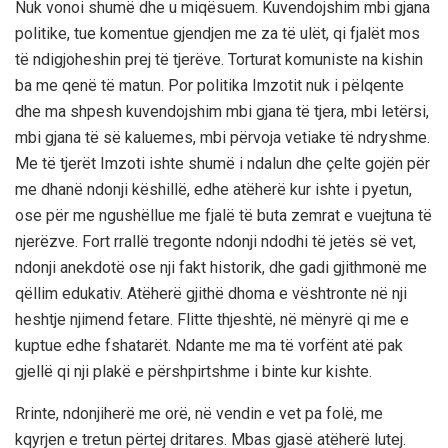
Nuk vonoi shumë dhe u miqësuem. Kuvendojshim mbi gjana
politike, tue komentue gjendjen me za të ulët, qi fjalët mos
të ndigjoheshin prej të tjerëve. Torturat komuniste na kishin
ba me qenë të matun. Por politika Imzotit nuk i pëlqente
dhe ma shpesh kuvendojshim mbi gjana të tjera, mbi letërsi,
mbi gjana të së kaluemes, mbi përvoja vetiake të ndryshme.
Me të tjerët Imzoti ishte shumë i ndalun dhe çelte gojën për
me dhanë ndonji këshillë, edhe atëherë kur ishte i pyetun,
ose për me ngushëllue me fjalë të buta zemrat e vuejtuna të
njerëzve. Fort rrallë tregonte ndonji ndodhi të jetës së vet,
ndonji anekdotë ose nji fakt historik, dhe gadi gjithmonë me
qëllim edukativ. Atëherë gjithë dhoma e vështronte në nji
heshtje njimend fetare. Flitte thjeshtë, në mënyrë qi me e
kuptue edhe fshatarët. Ndante me ma të vorfënt atë pak
gjellë qi nji plakë e përshpirtshme i binte kur kishte.
Rrinte, ndonjiherë me orë, në vendin e vet pa folë, me
kqyrjen e tretun përtej dritares. Mbas gjasë atëherë lutej.