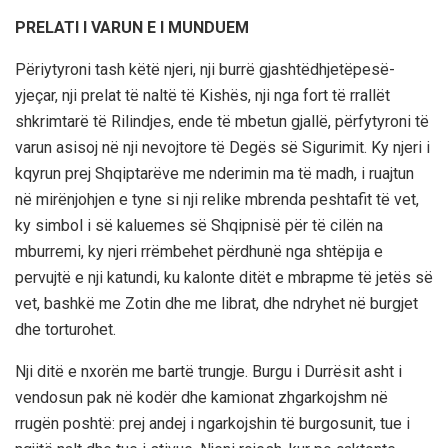
PRELATI I VARUN E I MUNDUEM
Përiytyroni tash këtë njeri, nji burrë gjashtëdhjetëpesë-
yjeçar, nji prelat të naltë të Kishës, nji nga fort të rrallët
shkrimtarë të Rilindjes, ende të mbetun gjallë, përfytyroni të
varun asisoj në nji nevojtore të Degës së Sigurimit. Ky njeri i
kqyrun prej Shqiptarëve me nderimin ma të madh, i ruajtun
në mirënjohjen e tyne si nji relike mbrenda peshtafit të vet,
ky simbol i së kaluemes së Shqipnisë për të cilën na
mburremi, ky njeri rrëmbehet përdhunë nga shtëpija e
pervujtë e nji katundi, ku kalonte ditët e mbrapme të jetës së
vet, bashkë me Zotin dhe me librat, dhe ndryhet në burgjet
dhe torturohet.
Nji ditë e nxorën me bartë trungje. Burgu i Durrësit asht i
vendosun pak në kodër dhe kamionat zhgarkojshm në
rrugën poshtë: prej andej i ngarkojshin të burgosunit, tue i