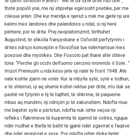
të qiellit simbolin e jetës? “Me të ba syte dritë mbi dhe”,
thotë populli ynë, me nji shprehje egërsisht poetike, për me
cilësue jetën. Dhe kur mendja e njeriut u rrek me gjetë nji urë
kalimi mes landores dhe palandores u ndal, si nji herë
përherë, por te drita. Prej neoplatomzmit, tërthuhet
Augustinit, të shkolla françeskane e Oxfordit përfytyrimi i
dritës ndriçoi konceptin e filosofisë tue ndërmjetsue mes
poezisë dhe mystikës. Dhe Foscolo pat thanë afër ditëve
tona: “Perche gli occhi dell’uomo cercono morendo il Sole…”
Imzot Prennushi u nda këso jete nji natë të frorit 1948. Atë
natë kishte zjarm në votër. Kur ia mbylla sytë, sytë e lodhun,
e të shterrun, qi aq shumë kishin rektue për dritë, m’u duk se
pashë në fytyrën e tij të hajthët, të shkrime, të paqueme
mbas aq mundimi, nji ndriçim jo të zakonshëm. Ndofta mue
më bajshin sytë e përlotun, ndofta nuk ishte veçse nji
refleks i flakrimeve të kuqremta të zjarmit të votrës, ngujue
ndër rrudhat e thella të ballit të gjanë ndër zgavrrat e faqeve
dhe ndër gropëzat e syve. Por ndofta ishte diçka tjetër.