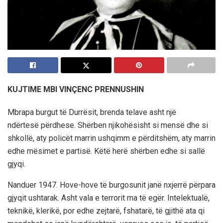
KUJTIME MBI VINÇENC PRENNUSHIN
Mbrapa burgut të Durrësit, brenda telave asht një
ndërtesë përdhese. Shërben njikohësisht si mensë dhe si
shkollë, aty policët marrin ushqimm e përditshëm, aty marrin
edhe mësimet e partisë. Këtë herë shërben edhe si sallë
gjyqi.
Nanduer 1947. Hove-hove të burgosunit janë nxjerrë përpara
gjyqit ushtarak. Asht vala e terrorit ma të egër. Intelektualë,
teknikë, klerikë, por edhe zejtarë, fshatarë, të gjithë ata qi