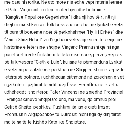
me data historike. Në ato mote nis edhe veprimtaria letrare
e Patër Vinçencit, i cili në mbledhjen dhe botimin e
“Kangëve Popullore Gegënishte” i dha nji hov të ri, në nji
drejtim ma shkencor, folklorës shqipe dhe me lyrikat e veta
të para të botueme ndër të përkohshmet “Hylli i Dritës” dhe
“Zani i Shna Ndout” zu t’i gdheni vetes nji emën të denjë në
historinë e letërsisë shqipe. Vinçenc Prennushi qe nji nga
punëtorët ma të frutshëm të letërsisë sonë; përveç veprës
së tij kryesore “Gjeth e Lule”, ku janë të përmenduna Lyrikat
e veta, ai përshtati ose përktheu në Shqipen shumë vepra të
letërsisë botnore, i udhëhequn gjithmonë në zgjedhjen e vet
nga kriteri i pajtimit të artit ndaj fesë. Për aftësinë e vet si
udhëheqës shpirtëror, Pater Vinçensi qe zgjedhë Provinciali
i Françeskanëve Shqiptarë dhe, ma vonë, qe emnue prej
Selisë Shejte ipeshkëv. Pushtimi italian e gjeti Imzot
Prennushin Argjipeshkëv të Durrësit, njeni nga dy dinjitarët
ma të naltë të Kishës Katolike Shqiptare.