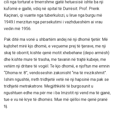
cili nga torturat e tmerrshme gjatë hetuesisë ishte ba nji
kufomë e gjallë, vdiq në spital të Durrësit. Prof. Prenk
Kaçinari, qi vuante nga tuberkulozi, u lirue nga burgu më
1949.I merzitun nga persekutimi i vazhdueshëm ai vrau
vedin më 1956.
Pak ditë ma vonë u shbartëm andej në nji dhomë tjetër. Më
kujtohet mirë kjo dhomë, e veçueme prej të tjerave, me nji
skaj të oborrit; kishte qenë motit xhebehane (depo armësh)
dhe kishte mure të trasha, me tavanin në trajtë kubeje, me
vetëm nji dritare të vogël. Te kjo dhomë, e njoftun me emnin
“Dhoma nr. 8”, vendoseshin zakonisht “ma të rrezikshmit”.
Ishim ngushtë, rreth tridhjetë vetë në nji hapsinë ma pak se
tridhjetë metrakatrore. Megjithkëtë të burgosunit u
ngushtuen edhe ma për me i ba Imzotit nji vend ma të gjanë,
tue e vu në krye të dhomës. Mue më qëlloi me qenë pranë
tij.