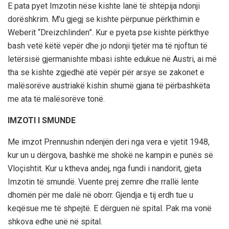
E pata pyet Imzotin nëse kishte lanë të shtëpija ndonji
dorëshkrim. M’u gjegj se kishte përpunue përkthimin e
Weberit “Dreizchlinden”. Kur e pyeta pse kishte përkthye
bash vetë këtë vepër dhe jo ndonji tjetër ma të njoftun të
letërsisë gjermanishte mbasi ishte edukue në Austri, ai më
tha se kishte zgjedhë atë vepër për arsye se zakonet e
malësorëve austriakë kishin shumë gjana të përbashkëta
me ata të malësorëve tonë.
IMZOTI I SMUNDE
Me imzot Prennushin ndenjën deri nga vera e vjetit 1948,
kur un u dërgova, bashkë me shokë ne kampin e punës së
Vloçishtit. Kur u ktheva andej, nga fundi i nandorit, gjeta
Imzotin të smundë. Vuente prej zemre dhe rrallë lente
dhomën për me dalë në oborr. Gjendja e tij erdh tue u
keqësue me të shpejtë. E dërguen në spital. Pak ma vonë
shkova edhe unë në spital.