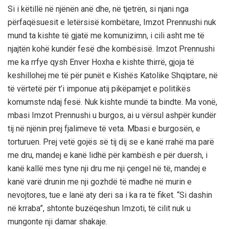
Si i këtillë në njënën anë dhe, në tjetrën, si njani nga
përfaqësuesit e letërsisë kombëtare, Imzot Prennushi nuk
mund ta kishte të gjatë me komunizimn, i cili asht me të
njajtën kohë kundër fesë dhe kombësisë. Imzot Prennushi
me ka rrfye qysh Enver Hoxha e kishte thirrë, gjoja të
keshillohej me të për punët e Kishës Katolike Shqiptare, në
të vërtetë për t’i imponue atij pikëpamjet e politikës
komumste ndaj fesë. Nuk kishte mundë ta bindte. Ma vonë,
mbasi Imzot Prennushi u burgos, ai u vërsul ashpër kundër
tij në njënin prej fjalimeve të veta. Mbasi e burgosën, e
torturuen. Prej vetë gojës së tij dij se e kanë rrahë ma parë
me dru, mandej e kanë lidhë për kambësh e për duersh, i
kanë kallë mes tyne nji dru me nji çengel në të, mandej e
kanë varë drunin me nji gozhdë të madhe në murin e
nevojtores, tue e lanë aty deri sa i ka ra të fiket. “Si dashin
në krraba”, shtonte buzëqeshun Imzoti, të cilit nuk u
mungonte nji damar shakaje.