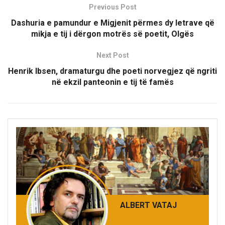
Previous Post
Dashuria e pamundur e Migjenit përmes dy letrave që
mikja e tij i dërgon motrës së poetit, Olgës
Next Post
Henrik Ibsen, dramaturgu dhe poeti norvegjez që ngriti
në ekzil panteonin e tij të famës
ALBERT VATAJ