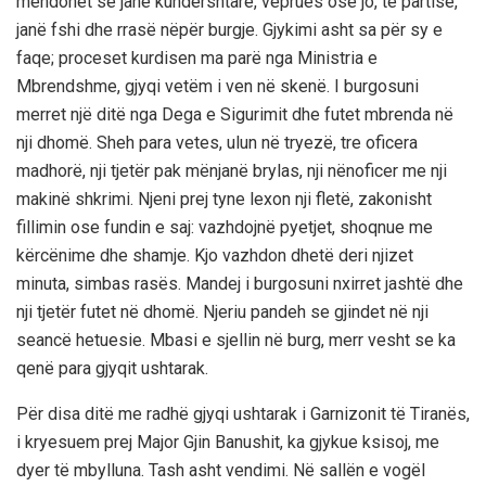
mendohet se janë kundërshtarë, veprues ose jo, të partisë,
janë fshi dhe rrasë nëpër burgje. Gjykimi asht sa për sy e
faqe; proceset kurdisen ma parë nga Ministria e
Mbrendshme, gjyqi vetëm i ven në skenë. I burgosuni
merret një ditë nga Dega e Sigurimit dhe futet mbrenda në
nji dhomë. Sheh para vetes, ulun në tryezë, tre oficera
madhorë, nji tjetër pak mënjanë brylas, nji nënoficer me nji
makinë shkrimi. Njeni prej tyne lexon nji fletë, zakonisht
fillimin ose fundin e saj: vazhdojnë pyetjet, shoqnue me
kërcënime dhe shamje. Kjo vazhdon dhetë deri njizet
minuta, simbas rasës. Mandej i burgosuni nxirret jashtë dhe
nji tjetër futet në dhomë. Njeriu pandeh se gjindet në nji
seancë hetuesie. Mbasi e sjellin në burg, merr vesht se ka
qenë para gjyqit ushtarak.
Për disa ditë me radhë gjyqi ushtarak i Garnizonit të Tiranës,
i kryesuem prej Major Gjin Banushit, ka gjykue ksisoj, me
dyer të mbylluna. Tash asht vendimi. Në sallën e vogël