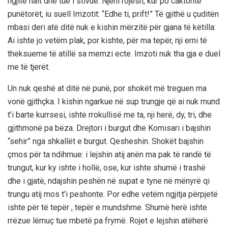
ngjitë nalt dhe tue i stivue. Njeni rojesh, kur po caktonte
punëtorët, iu suell Imzotit: “Edhe ti, prift!” Të gjithë u çuditën
mbasi deri atë ditë nuk e kishin mërzitë për gjana të këtilla:
Ai ishte jo vetëm plak, por kishte, për ma tepër, nji erni të
theksueme të atillë sa memzi ecte. Imzoti nuk tha gja e duel
me të tjerët.
Un nuk qeshë at ditë në punë, por shokët më treguen ma
vonë gjithçka. I kishin ngarkue në sup trungje që ai nuk mund
t’i barte kurrsesi, ishte rrokullisë me ta, nji herë, dy, tri, dhe
gjithmonë pa bëza. Drejtori i burgut dhe Komisari i bajshin
“sehir” nga shkallët e burgut. Qesheshin. Shokët bajshin
çmos për ta ndihmue: i lejshin atij anën ma pak të randë të
trungut, kur ky ishte i hollë, ose, kur ishte shumë i trashë
dhe i gjatë, ndajshin peshën në supat e tyne në mënyrë qi
trungu atij mos t’i peshonte. Por edhe vetëm ngjitja përpjetë
ishte për të tepër , tepër e mundshme. Shumë herë ishte
rrëzue lëmuç tue mbetë pa frymë. Rojet e lejshin atëherë