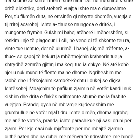
ma shumë se kurrë.Tmerri ishte nata. Der në mesnatë kishte
dritë elektrike, deri atëherë vuajtja ishte ma e durueshme.
Por, t’u fikmën drita, në errsinën qi mbytte dhomën, vuejtja e
tij rritej acarohej. Ishte a- thuese mungesa e dritës, i
mungonte frymën. Gulshimi bahej atëherë i mënershëm, si
rënkim i një të plagosuni, i cili, në vend qi të shkonte teu ra,
vinte tue ushtue, der në ulurimë. I bahej, siç më rrëfente, a-
thue- se çapoj të hekurt ja mbërthejshin krahnorin tue ja
shtrydhë zemrën gjithnji ma keq, tue ia shkye. Në atë kohë
njeriu nuk mund të flente ma në dhomë. Ngriheshim me
radhë dhe i fërkojshim kambët-kështu i dukej se diçka
lehtësohej. Mbajshim të pafikun zjarmin në votër: kandil nuk
kishim dhe drita e flakës ndihmonte shumë me ia fashitë
vuejtjen. Prandej qysh në mbramje kujdeseshim me
grumbullue në votër mjaft dru. Ishte dimën, dhoma ngrohej
me anë të votrës, prandaj ishte parashikue nji sasi druni për
zjarm. Por kjo sasi nuk mjaftonte për me mbajtë zjarmin
gjithë natën dhe na duhej, me mënyra të ndryshme, me bindë