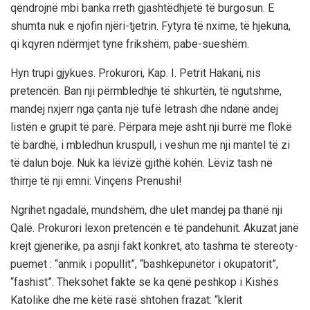
qëndrojnë mbi banka rreth gjashtëdhjetë të burgosun. E
shumta nuk e njofin njëri-tjetrin. Fytyra të nxime, të hjekuna,
qi kqyren ndërmjet tyne frikshëm, pabe-sueshëm.
Hyn trupi gjykues. Prokurori, Kap. I. Petrit Hakani, nis
pretencën. Ban nji përmbledhje të shkurtën, të ngutshme,
mandej nxjerr nga çanta një tufë letrash dhe ndanë andej
listën e grupit të parë. Përpara meje asht nji burrë me flokë
të bardhë, i mbledhun kruspull, i veshun me nji mantel të zi
të dalun boje. Nuk ka lëvizë gjithë kohën. Lëviz tash në
thirrje të nji emni: Vinçens Prenushi!
Ngrihet ngadalë, mundshëm, dhe ulet mandej pa thanë nji
Qalë. Prokurori lexon pretencën e të pandehunit. Akuzat janë
krejt gjenerike, pa asnji fakt konkret, ato tashma të stereoty-
puemet : “anmik i popullit”, “bashkëpunëtor i okupatorit”,
“fashist”. Theksohet fakte se ka qenë peshkop i Kishës
Katolike dhe me këtë rasë shtohen frazat: “klerit