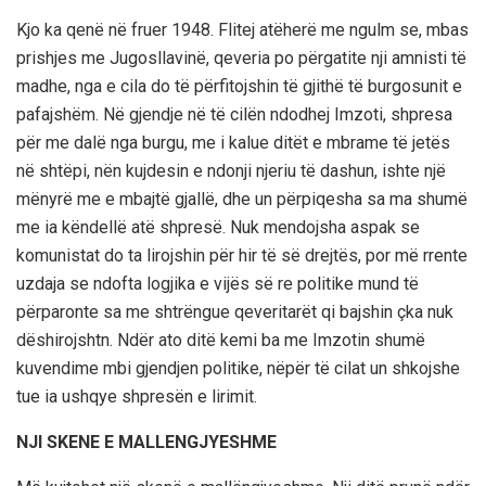
Kjo ka qenë në fruer 1948. Flitej atëherë me ngulm se, mbas
prishjes me Jugosllavinë, qeveria po përgatite nji amnisti të
madhe, nga e cila do të përfitojshin të gjithë të burgosunit e
pafajshëm. Në gjendje në të cilën ndodhej Imzoti, shpresa
për me dalë nga burgu, me i kalue ditët e mbrame të jetës
në shtëpi, nën kujdesin e ndonji njeriu të dashun, ishte një
mënyrë me e mbajtë gjallë, dhe un përpiqesha sa ma shumë
me ia këndellë atë shpresë. Nuk mendojsha aspak se
komunistat do ta lirojshin për hir të së drejtës, por më rrente
uzdaja se ndofta logjika e vijës së re politike mund të
përparonte sa me shtrëngue qeveritarët qi bajshin çka nuk
dëshirojshtn. Ndër ato ditë kemi ba me Imzotin shumë
kuvendime mbi gjendjen politike, nëpër të cilat un shkojshe
tue ia ushqye shpresën e lirimit.
NJI SKENE E MALLENGJYESHME