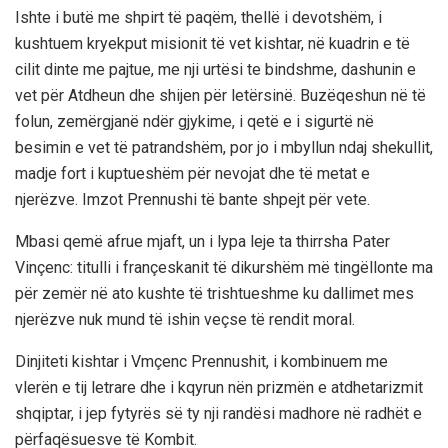
Ishte i butë me shpirt të paqëm, thellë i devotshëm, i
kushtuem kryekput misionit të vet kishtar, në kuadrin e të
cilit dinte me pajtue, me nji urtësi te bindshme, dashunin e
vet për Atdheun dhe shijen për letërsinë. Buzëqeshun në të
folun, zemërgjanë ndër gjykime, i qetë e i sigurtë në
besimin e vet të patrandshëm, por jo i mbyllun ndaj shekullit,
madje fort i kuptueshëm për nevojat dhe të metat e
njerëzve. Imzot Prennushi të bante shpejt për vete.
Mbasi qemë afrue mjaft, un i lypa leje ta thirrsha Pater
Vinçenc: titulli i françeskanit të dikurshëm më tingëllonte ma
për zemër në ato kushte të trishtueshme ku dallimet mes
njerëzve nuk mund të ishin veçse të rendit moral.
Dinjiteti kishtar i Vmçenc Prennushit, i kombinuem me
vlerën e tij letrare dhe i kqyrun nën prizmën e atdhetarizmit
shqiptar, i jep fytyrës së ty nji randësi madhore në radhët e
përfaqësuesve të Kombit.