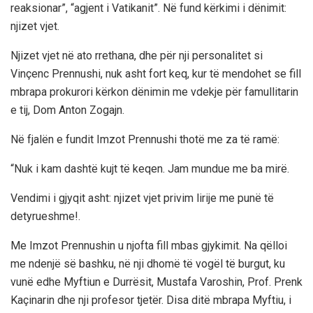
reaksionar”, “agjent i Vatikanit”. Në fund kërkimi i dënimit:
njizet vjet.
Njizet vjet në ato rrethana, dhe për nji personalitet si
Vinçenc Prennushi, nuk asht fort keq, kur të mendohet se fill
mbrapa prokurori kërkon dënimin me vdekje për famullitarin
e tij, Dom Anton Zogajn.
Në fjalën e fundit Imzot Prennushi thotë me za të ramë:
“Nuk i kam dashtë kujt të keqen. Jam mundue me ba mirë.
Vendimi i gjyqit asht: njizet vjet privim lirije me punë të
detyrueshme!.
Me Imzot Prennushin u njofta fill mbas gjykimit. Na qëlloi
me ndenjë së bashku, në nji dhomë të vogël të burgut, ku
vunë edhe Myftiun e Durrësit, Mustafa Varoshin, Prof. Prenk
Kaçinarin dhe nji profesor tjetër. Disa ditë mbrapa Myftiu, i