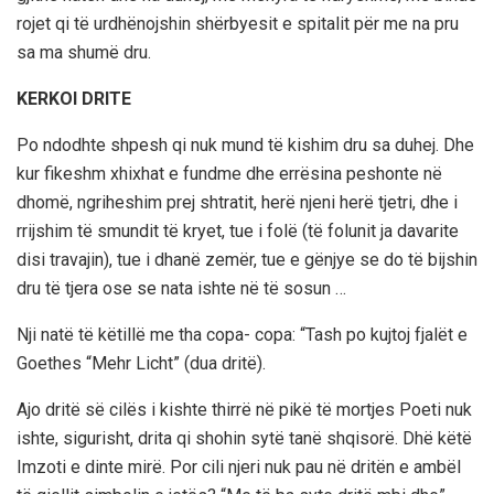
rojet qi të urdhënojshin shërbyesit e spitalit për me na pru
sa ma shumë dru.
KERKOI DRITE
Po ndodhte shpesh qi nuk mund të kishim dru sa duhej. Dhe
kur fikeshm xhixhat e fundme dhe errësina peshonte në
dhomë, ngriheshim prej shtratit, herë njeni herë tjetri, dhe i
rrijshim të smundit të kryet, tue i folë (të folunit ja davarite
disi travajin), tue i dhanë zemër, tue e gënjye se do të bijshin
dru të tjera ose se nata ishte në të sosun …
Nji natë të këtillë me tha copa- copa: “Tash po kujtoj fjalët e
Goethes “Mehr Licht” (dua dritë).
Ajo dritë së cilës i kishte thirrë në pikë të mortjes Poeti nuk
ishte, sigurisht, drita qi shohin sytë tanë shqisorë. Dhë këtë
Imzoti e dinte mirë. Por cili njeri nuk pau në dritën e ambël