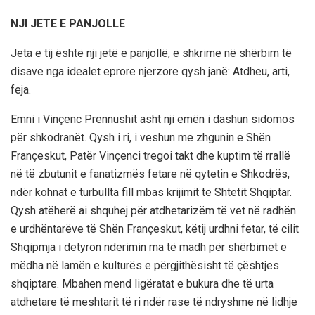
NJI JETE E PANJOLLE
Jeta e tij është nji jetë e panjollë, e shkrime në shërbim të
disave nga idealet eprore njerzore qysh janë: Atdheu, arti,
feja.
Emni i Vinçenc Prennushit asht nji emën i dashun sidomos
për shkodranët. Qysh i ri, i veshun me zhgunin e Shën
Françeskut, Patër Vinçenci tregoi takt dhe kuptim të rrallë
në të zbutunit e fanatizmës fetare në qytetin e Shkodrës,
ndër kohnat e turbullta fill mbas krijimit të Shtetit Shqiptar.
Qysh atëherë ai shquhej për atdhetarizëm të vet në radhën
e urdhëntarëve të Shën Françeskut, këtij urdhni fetar, të cilit
Shqipmja i detyron nderimin ma të madh për shërbimet e
mëdha në lamën e kulturës e përgjithësisht të çështjes
shqiptare. Mbahen mend ligëratat e bukura dhe të urta
atdhetare të meshtarit të ri ndër rase të ndryshme në lidhje