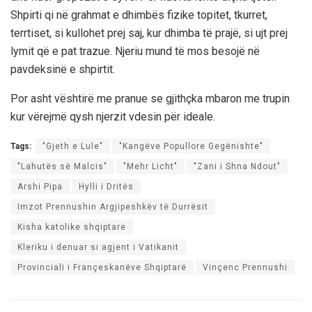
Shpirti qi në grahmat e dhimbës fizike topitet, tkurret,
terrtiset, si kullohet prej saj, kur dhimba të prajë, si ujt prej
lymit që e pat trazue. Njeriu mund të mos besojë në
pavdeksinë e shpirtit.
Por asht vështirë me pranue se gjithçka mbaron me trupin
kur vërejmë qysh njerzit vdesin për ideale.
Tags:
"Gjeth e Lule"
"Kangëve Popullore Gegënishte"
"Lahutës së Malcis"
"Mehr Licht"
"Zani i Shna Ndout"
Arshi Pipa
Hylli i Dritës
Imzot Prennushin Argjipeshkëv të Durrësit
Kisha katolike shqiptare
Kleriku i denuar si agjent i Vatikanit
Provinciali i Françeskanëve Shqiptarë
Vinçenc Prennushi