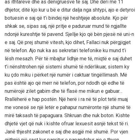
as ithtarëve dhe as denigruesve të saj. Dhe deri më 11
dhjetor, ditë kjo kur u bë e ditur dalja nga shtypi, ajo e detyroi
botuesin e saj që t’i bindej një heshtjeje absolute. Kjo për
shkak se, sipas saj, një pritje e paduruar mund të ngjallte
ndonjë kureshtje të pavend. Sjellje kjo që bën pjesë në uni-n
e saj. Që prej shumë vitesh, kjo dihet, Fallaci nuk përgjigjet
në telefon. Ajo nuk ka as sekretari telefonike ku mund t’i
lësh mesazh. Për të mbajtur lidhje me të, miqtë e saj duhet
t’i nënshtrohen një sistemi shumë të ndërlikuar, sistem ky
ku çdo miku i përket një numër i caktuar tingëllimash. Më
pas është ajo që merr në telefon, por ndodh që edhe të
numërojë zilet gabim dhe të flasë me mikun e gabuar…
Rrallëherë e hap postën. Një herë i ra në të plot tetë muaj
me vonesë se një letër e pahapur numëronte një shumë të
mirë taksash të papaguara. Shkruan dhe nuk boton. Kishte
dhjetë vjet që nuk i kishte ofruar lexuesit asnjë tekst të ri.
Janë thjesht zakonet e saj dhe asgjë më shumë. Por vjen
gjithnjë një çast kur papritur e papandehur ajo e thyen