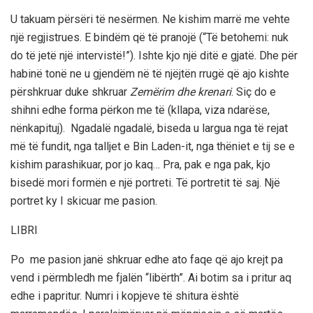
U takuam përsëri të nesërmen. Ne kishim marrë me vehte
një regjistrues. E bindëm që të pranojë (“Të betohemi: nuk
do të jetë një intervistë!”). Ishte kjo një ditë e gjatë. Dhe për
habinë tonë ne u gjendëm në të njëjtën rrugë që ajo kishte
përshkruar duke shkruar
Zemërim dhe krenari
. Siç do e
shihni edhe forma përkon me të (kllapa, viza ndarëse,
nënkapituj). Ngadalë ngadalë, biseda u largua nga të rejat
më të fundit, nga talljet e Bin Laden-it, nga thëniet e tij se e
kishim parashikuar, por jo kaq… Pra, pak e nga pak, kjo
bisedë mori formën e një portreti. Të portretit të saj. Një
portret ky I skicuar me pasion.
LIBRI
Po me pasion janë shkruar edhe ato faqe që ajo krejt pa
vend i përmbledh me fjalën “libërth”. Ai botim sa i pritur aq
edhe i papritur. Numri i kopjeve të shitura është