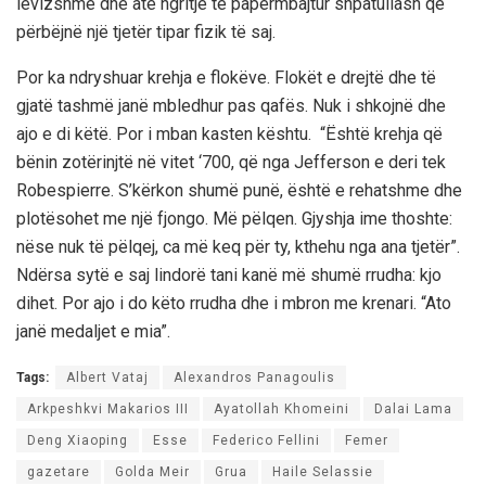
lëvizshme dhe atë ngritje të papërmbajtur shpatullash që
përbëjnë një tjetër tipar fizik të saj.
Por ka ndryshuar krehja e flokëve. Flokët e drejtë dhe të
gjatë tashmë janë mbledhur pas qafës. Nuk i shkojnë dhe
ajo e di këtë. Por i mban kasten kështu. “Është krehja që
bënin zotërinjtë në vitet ‘700, që nga Jefferson e deri tek
Robespierre. S’kërkon shumë punë, është e rehatshme dhe
plotësohet me një fjongo. Më pëlqen. Gjyshja ime thoshte:
nëse nuk të pëlqej, ca më keq për ty, kthehu nga ana tjetër”.
Ndërsa sytë e saj lindorë tani kanë më shumë rrudha: kjo
dihet. Por ajo i do këto rrudha dhe i mbron me krenari. “Ato
janë medaljet e mia”.
Tags:
Albert Vataj
Alexandros Panagoulis
Arkpeshkvi Makarios III
Ayatollah Khomeini
Dalai Lama
Deng Xiaoping
Esse
Federico Fellini
Femer
gazetare
Golda Meir
Grua
Haile Selassie