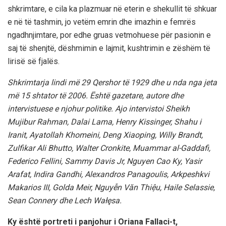
shkrimtare, e cila ka plazmuar në eterin e shekullit të shkuar
e në të tashmin, jo vetëm emrin dhe imazhin e femrës
ngadhnjimtare, por edhe gruas vetmohuese për pasionin e
saj të shenjtë, dëshmimin e lajmit, kushtrimin e zëshëm të
lirisë së fjalës.
Shkrimtarja lindi më 29 Qershor të 1929 dhe u nda nga jeta
më 15 shtator të 2006. Është gazetare, autore dhe
intervistuese e njohur politike. Ajo intervistoi Sheikh
Mujibur Rahman, Dalai Lama, Henry Kissinger, Shahu i
Iranit, Ayatollah Khomeini, Deng Xiaoping, Willy Brandt,
Zulfikar Ali Bhutto, Walter Cronkite, Muammar al-Gaddafi,
Federico Fellini, Sammy Davis Jr, Nguyen Cao Ky, Yasir
Arafat, Indira Gandhi, Alexandros Panagoulis, Arkpeshkvi
Makarios III, Golda Meir, Nguyễn Văn Thiệu, Haile Selassie,
Sean Connery dhe Lech Wałęsa.
Ky është portreti i panjohur i Oriana Fallaci-t,