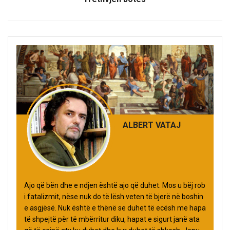
ALBERT VATAJ
Ajo që bën dhe e ndjen është ajo që duhet. Mos u bëj rob
i fatalizmit, nëse nuk do të lësh veten të bjerë në boshin
e asgjësë. Nuk është e thënë se duhet të ecësh me hapa
të shpejtë për të mbërritur diku, hapat e sigurt janë ata