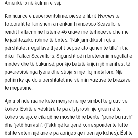
Amerikë-s në kulmin e saj.
Kjo nuancë e papërsëritshme, pjesë e librit
Women
të
fotografit të famshëm amerikan Francesco Scavullo, e
rendit Fallaci-n në listën e 46 grave më tërheqëse dhe më
të jashtëzakonshme të botës. “Nuk jam dikushi që u
përshtatet rregullave thjesht sepse ato quhen të tilla” i tha
dikur Fallaci Scavullo-s. Sigurisht që mbretëronin rregullat e
modës dhe të bukurisë, por kjo batutë krijoi një manifest të
pavarësisë nga lyerja dhe stisja si një lloj metafore. Një
pohim ky që do u përshtatet më së miri vajzave të brezave
të mëpasmë.
Ajo u shndërrua në këtë mënyrë në një simbol të gruas së
kohës. Është e vështirë të parafytyrosh një grua më të
kohës se ajo, e cila që në moshë të re bënte “punë burrash”
dhe “jetë burrash”. (Fakti që ka qënë korrespondente lufte
është vetëm një anë e paraprirjes që i bën ajo kohës). Është