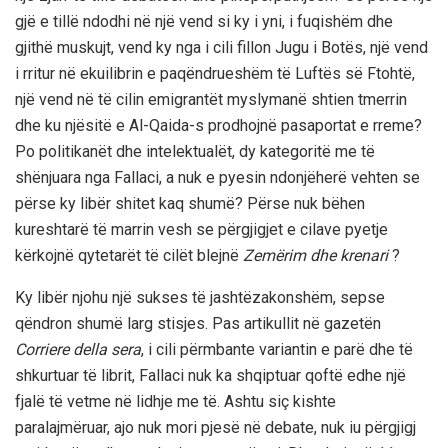
gjë e tillë ndodhi në një vend si ky i yni, i fuqishëm dhe
gjithë muskujt, vend ky nga i cili fillon Jugu i Botës, një vend
i rritur në ekuilibrin e paqëndrueshëm të Luftës së Ftohtë,
një vend në të cilin emigrantët myslymanë shtien tmerrin
dhe ku njësitë e Al-Qaida-s prodhojnë pasaportat e rreme?
Po politikanët dhe intelektualët, dy kategoritë me të
shënjuara nga Fallaci, a nuk e pyesin ndonjëherë vehten se
përse ky libër shitet kaq shumë? Përse nuk bëhen
kureshtarë të marrin vesh se përgjigjet e cilave pyetje
kërkojnë qytetarët të cilët blejnë
Zemërim dhe krenari
?
Ky libër njohu një sukses të jashtëzakonshëm, sepse
qëndron shumë larg stisjes. Pas artikullit në gazetën
Corriere della sera
, i cili përmbante variantin e parë dhe të
shkurtuar të librit, Fallaci nuk ka shqiptuar qoftë edhe një
fjalë të vetme në lidhje me të. Ashtu siç kishte
paralajmëruar, ajo nuk mori pjesë në debate, nuk iu përgjigj