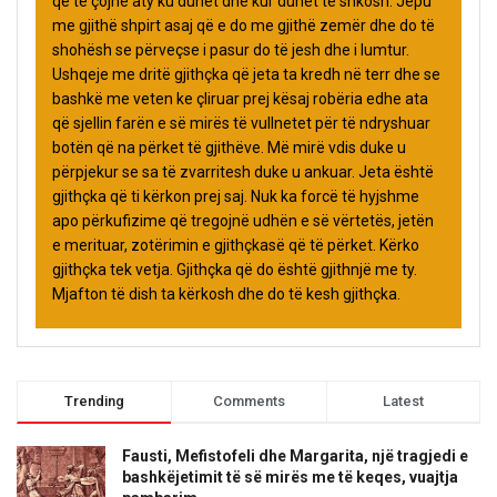
që të çojnë aty ku duhet dhe kur duhet të shkosh. Jepu
me gjithë shpirt asaj që e do me gjithë zemër dhe do të
shohësh se përveçse i pasur do të jesh dhe i lumtur.
Ushqeje me dritë gjithçka që jeta ta kredh në terr dhe se
bashkë me veten ke çliruar prej kësaj robëria edhe ata
që sjellin farën e së mirës të vullnetet për të ndryshuar
botën që na përket të gjithëve. Më mirë vdis duke u
përpjekur se sa të zvarritesh duke u ankuar. Jeta është
gjithçka që ti kërkon prej saj. Nuk ka forcë të hyjshme
apo përkufizime që tregojnë udhën e së vërtetës, jetën
e merituar, zotërimin e gjithçkasë që të përket. Kërko
gjithçka tek vetja. Gjithçka që do është gjithnjë me ty.
Mjafton të dish ta kërkosh dhe do të kesh gjithçka.
Trending
Comments
Latest
Fausti, Mefistofeli dhe Margarita, një tragjedi e
bashkëjetimit të së mirës me të keqes, vuajtja