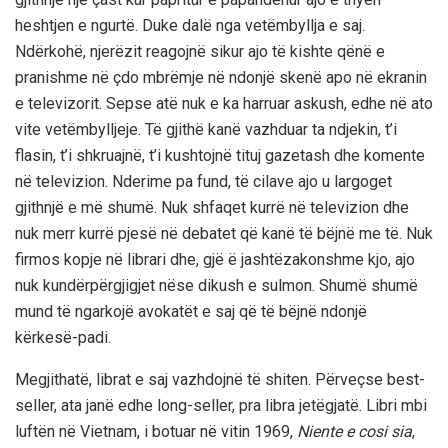
heshtjen e ngurtë. Duke dalë nga vetëmbyllja e saj.
Ndërkohë, njerëzit reagojnë sikur ajo të kishte qënë e
pranishme në çdo mbrëmje në ndonjë skenë apo në ekranin
e televizorit. Sepse atë nuk e ka harruar askush, edhe në ato
vite vetëmbylljeje. Të gjithë kanë vazhduar ta ndjekin, t’i
flasin, t’i shkruajnë, t’i kushtojnë tituj gazetash dhe komente
në televizion. Nderime pa fund, të cilave ajo u largoget
gjithnjë e më shumë. Nuk shfaqet kurrë në televizion dhe
nuk merr kurrë pjesë në debatet që kanë të bëjnë me të. Nuk
firmos kopje në librari dhe, gjë ë jashtëzakonshme kjo, ajo
nuk kundërpërgjigjet nëse dikush e sulmon. Shumë shumë
mund të ngarkojë avokatët e saj që të bëjnë ndonjë
kërkesë-padi.
Megjithatë, librat e saj vazhdojnë të shiten. Përveçse best-
seller, ata janë edhe long-seller, pra libra jetëgjatë. Libri mbi
luftën në Vietnam, i botuar në vitin 1969,
Niente e cosi sia
,