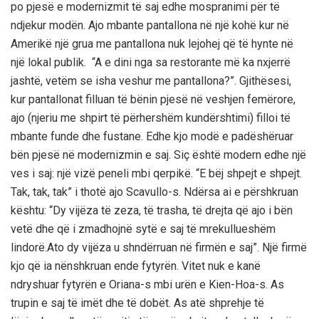
po pjesë e modernizmit të saj edhe mospranimi për të
ndjekur modën. Ajo mbante pantallona në një kohë kur në
Amerikë një grua me pantallona nuk lejohej që të hynte në
një lokal publik. “A e dini nga sa restorante më ka nxjerrë
jashtë, vetëm se isha veshur me pantallona?”. Gjithësesi,
kur pantallonat filluan të bënin pjesë në veshjen femërore,
ajo (njeriu me shpirt të përhershëm kundërshtimi) filloi të
mbante funde dhe fustane. Edhe kjo modë e padëshëruar
bën pjesë në modernizmin e saj. Siç është modern edhe një
ves i saj: një vizë peneli mbi qerpikë. “E bëj shpejt e shpejt.
Tak, tak, tak” i thotë ajo Scavullo-s. Ndërsa ai e përshkruan
kështu: “Dy vijëza të zeza, të trasha, të drejta që ajo i bën
vetë dhe që i zmadhojnë sytë e saj të mrekullueshëm
lindorë.Ato dy vijëza u shndërruan në firmën e saj”. Një firmë
kjo që ia nënshkruan ende fytyrën. Vitet nuk e kanë
ndryshuar fytyrën e Oriana-s mbi urën e Kien-Hoa-s. As
trupin e saj të imët dhe të dobët. As atë shprehje të