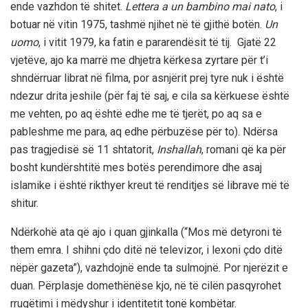
ende vazhdon të shitet.
Lettera a un bambino mai nato
, i
botuar në vitin 1975, tashmë njihet në të gjithë botën.
Un
uomo
, i vitit 1979, ka fatin e pararendësit të tij. Gjatë 22
vjetëve, ajo ka marrë me dhjetra kërkesa zyrtare për t’i
shndërruar librat në filma, por asnjërit prej tyre nuk i është
ndezur drita jeshile (për faj të saj, e cila sa kërkuese është
me vehten, po aq është edhe me të tjerët, po aq sa e
pableshme me para, aq edhe përbuzëse për to). Ndërsa
pas tragjedisë së 11 shtatorit,
Inshallah
, romani që ka për
bosht kundërshtitë mes botës perendimore dhe asaj
islamike i është rikthyer kreut të renditjes së librave më të
shitur.
Ndërkohë ata që ajo i quan gjinkalla (“Mos më detyroni të
them emra. I shihni çdo ditë në televizor, i lexoni çdo ditë
nëpër gazeta”), vazhdojnë ende ta sulmojnë. Por njerëzit e
duan. Përplasje domethënëse kjo, në të cilën pasqyrohet
rrugëtimi i mëdyshur i identitetit tonë kombëtar.