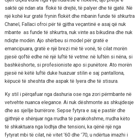
saktë që ndan ata flokë të drejtë, të palyer dhe të gjatë. Në
një kohë kur gratë frynin flokët dhe mbanin funde të shkurtra
Chanel, Fallaci ofroi për të gjitha veçantinë e asaj që nuk
mbante as funde të shkurtra, nuk vinte as bikudina dhe nuk
ndiqte modën. Ajo shërbeu si model për gratë e
emancipuara, gratë e një brezi më të vonë, të cilat morën
pjesë qoftë edhe në një luftë të vetme: në luftën si nëna, si
bashkëshorte, si profesioniste apo si punëtore. Ato morën
pjesë në këtë luftë duke huazuar stilin e saj: pantallona,
këpucë të sheshta dhe aspak të lyera dhe të stisura.
Ky stil i përqafuar nga dashuria ose nga zori përmbante në
vetvehte nuanca elegance. Ai nuk dëshmonte as shkujdesje
dhe as sjellje burrërore. Sepse fytyra e saj e pastër dhe
gjithnjë e shënjuar nga rrudha të parakohshme, rrudha këto
të shkaktuara nga lodhja dhe tensioni, ka qënë një nga
fytyrat mbi të cilat, në vitet ’60 dhe ’70, u ndërtua imazhi i