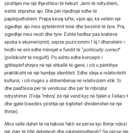
çështjen me një thjeshtësi të hekurt. Jemi të ndryshëm,
është shprehur ajo. Dhe për rrjedhojë edhe të
papërputhshëm. Prapa kësaj lufte, vijon ajo, ka vetëm një
zgjedhje: ajo mes qytetërimit tonë dhe besimit të tyre. Pra,
zgjedhje mes nesh dhe tyre. Është hedhur pas krahëve
epoka e ekumenizmit, sepse pozicionimi I tij I dhunshëm i
hodhi në erë edhe rrënojat e fundit të “
politically correct
”
(politikisht të rregullt). Po ashtu edhe koncepti i
gjithëpërfshirjes në një shkallë të gjerë, i cili u përkthye
praktikisht në një humbje identiteti. Edhe ideja e relativitetit
kulturor, i cili rrugës u shtrembërua në relativizëm etik. Si
dhe paaftësia për të vendosur dhe për të mbrojtur
ndryshimin. (Folja “mbroj’ zë një vend kyç në fjalët e Fallaci-t
dhe gjatë bisedës çështja që trajtohet shndërrohet në një
thirrje).
Mos vallë duhet të na habisë fakti se përse kjo thirrje ndezi
një zjarr të tillë debatesh dhe pikëpërputhjesh? Se përse një