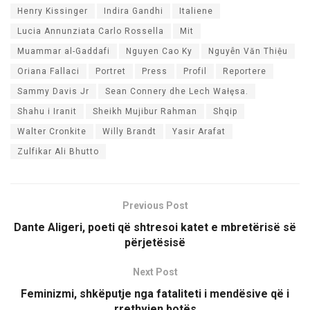
Henry Kissinger
Indira Gandhi
Italiene
Lucia Annunziata Carlo Rossella
Mit
Muammar al-Gaddafi
Nguyen Cao Ky
Nguyễn Văn Thiệu
Oriana Fallaci
Portret
Press
Profil
Reportere
Sammy Davis Jr
Sean Connery dhe Lech Wałęsa.
Shahu i Iranit
Sheikh Mujibur Rahman
Shqip
Walter Cronkite
Willy Brandt
Yasir Arafat
Zulfikar Ali Bhutto
Previous Post
Dante Aligeri, poeti që shtresoi katet e mbretërisë së
përjetësisë
Next Post
Feminizmi, shkëputje nga fataliteti i mendësive që i
rrethvjen botës