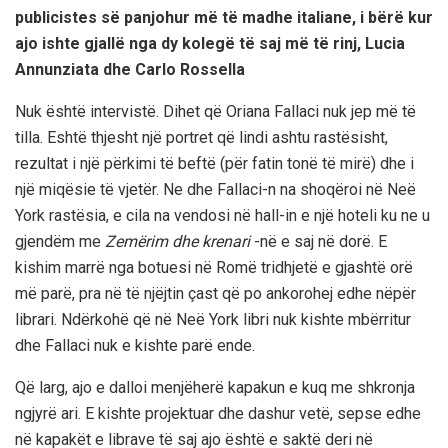
publicistes së panjohur më të madhe italiane, i bërë kur
ajo ishte gjallë nga dy kolegë të saj më të rinj, Lucia
Annunziata dhe Carlo Rossella
Nuk është intervistë. Dihet që Oriana Fallaci nuk jep më të
tilla. Eshtë thjesht një portret që lindi ashtu rastësisht,
rezultat i një përkimi të beftë (për fatin tonë të mirë) dhe i
një miqësie të vjetër. Ne dhe Fallaci-n na shoqëroi në Neë
York rastësia, e cila na vendosi në hall-in e një hoteli ku ne u
gjendëm me
Zemërim dhe krenari
-në e saj në dorë. E
kishim marrë nga botuesi në Romë tridhjetë e gjashtë orë
më parë, pra në të njëjtin çast që po ankorohej edhe nëpër
librari. Ndërkohë që në Neë York libri nuk kishte mbërritur
dhe Fallaci nuk e kishte parë ende.
Që larg, ajo e dalloi menjëherë kapakun e kuq me shkronja
ngjyrë ari. E kishte projektuar dhe dashur vetë, sepse edhe
në kapakët e librave të saj ajo është e saktë deri në