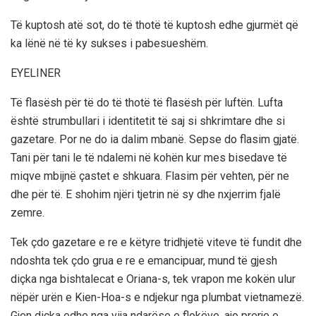
Të kuptosh atë sot, do të thotë të kuptosh edhe gjurmët që
ka lënë në të ky sukses i pabesueshëm.
EYELINER
Të flasësh për të do të thotë të flasësh për luftën. Lufta
është strumbullari i identitetit të saj si shkrimtare dhe si
gazetare. Por ne do ia dalim mbanë. Sepse do flasim gjatë.
Tani për tani le të ndalemi në kohën kur mes bisedave të
miqve mbijnë çastet e shkuara. Flasim për vehten, për ne
dhe për të. E shohim njëri tjetrin në sy dhe nxjerrim fjalë
zemre.
Tek çdo gazetare e re e këtyre tridhjetë viteve të fundit dhe
ndoshta tek çdo grua e re e emancipuar, mund të gjesh
diçka nga bishtalecat e Oriana-s, tek vrapon me kokën ulur
nëpër urën e Kien-Hoa-s e ndjekur nga plumbat vietnamezë.
Gjen diçka edhe nga vija ndarëse e flokëve, ajo prerje e