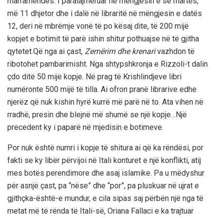
marramendës. I paralajmëruar në mëngjesin e së martës,
më 11 dhjetor dhe i dalë në libraritë në mëngjesin e datës
12, deri në mbrëmje vonë të po kësaj dite, të 200 mijë
kopjet e botimit të parë ishin shitur pothuajse në të gjitha
qytetet.Që nga ai çast,
Zemërim dhe krenari
vazhdon të
ribotohet pambarimisht. Nga shtypshkronja e Rizzoli-t dalin
çdo ditë 50 mijë kopje. Në prag të Krishlindjeve libri
numëronte 500 mijë të tilla. Ai ofron pranë librarive edhe
njerëz që nuk kishin hyrë kurrë më parë në to. Ata vihen në
rradhë, presin dhe blejnë më shumë se një kopje…Një
precedent ky i paparë në mjedisin e botimeve.
Por nuk është numri i kopje të shitura ai që ka rëndësi, por
fakti se ky libër përvijoi në Itali konturet e një konflikti, atij
mes botës perendimore dhe asaj islamike. Pa u mëdyshur
për asnjë çast, pa “nëse” dhe “por”, pa pluskuar në ujrat e
gjithçka-është-e mundur, e cila sipas saj përbën një nga të
metat më të rënda të Itali-së, Oriana Fallaci e ka trajtuar