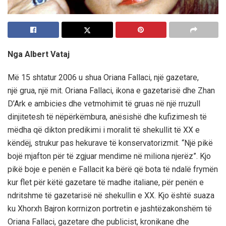
Nga Albert Vataj
Më 15 shtatur 2006 u shua Oriana Fallaci, një gazetare,
një grua, një mit. Oriana Fallaci, ikona e gazetarisë dhe Zhan
D’Ark e ambicies dhe vetmohimit të gruas në një rruzull
dinjitetesh të nëpërkëmbura, anësishë dhe kufizimesh të
mëdha që dikton predikimi i moralit të shekullit të XX e
këndëj, strukur pas hekurave të konservatorizmit. “Një pikë
bojë mjafton për të zgjuar mendime në miliona njerëz”. Kjo
pikë boje e penën e Fallacit ka bërë që bota të ndalë frymën
kur flet për këtë gazetare të madhe italiane, për penën e
ndritshme të gazetarisë në shekullin e XX. Kjo është suaza
ku Xhorxh Bajron korrnizon portretin e jashtëzakonshëm të
Oriana Fallaci, gazetare dhe publicist, kronikane dhe