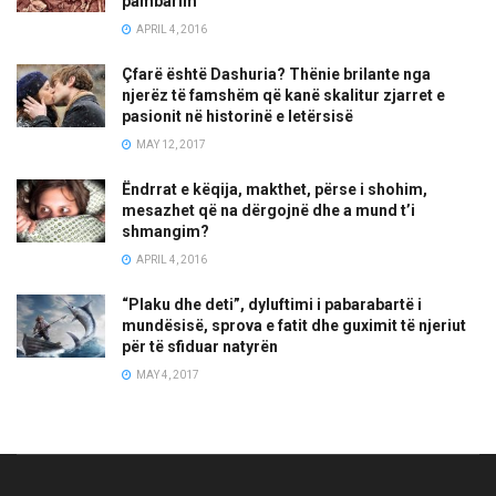
pambarim
APRIL 4, 2016
Çfarë është Dashuria? Thënie brilante nga
njerëz të famshëm që kanë skalitur zjarret e
pasionit në historinë e letërsisë
MAY 12, 2017
Ëndrrat e këqija, makthet, përse i shohim,
mesazhet që na dërgojnë dhe a mund t’i
shmangim?
APRIL 4, 2016
“Plaku dhe deti”, dyluftimi i pabarabartë i
mundësisë, sprova e fatit dhe guximit të njeriut
për të sfiduar natyrën
MAY 4, 2017