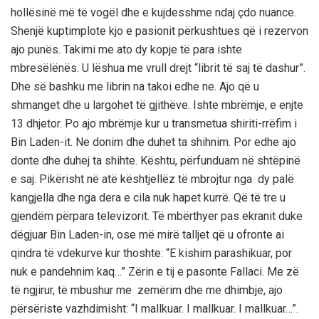
hollësinë më të vogël dhe e kujdesshme ndaj çdo nuance.
Shenjë kuptimplote kjo e pasionit përkushtues që i rezervon
ajo punës. Takimi me ato dy kopje të para ishte
mbresëlënës. U lëshua me vrull drejt “librit të saj të dashur”.
Dhe së bashku me librin na takoi edhe ne. Ajo që u
shmanget dhe u largohet të gjithëve. Ishte mbrëmje, e enjte
13 dhjetor. Po ajo mbrëmje kur u transmetua shiriti-rrëfim i
Bin Laden-it. Ne donim dhe duhet ta shihnim. Por edhe ajo
donte dhe duhej ta shihte. Kështu, përfunduam në shtëpinë
e saj. Pikërisht në atë kështjellëz të mbrojtur nga dy palë
kangjella dhe nga dera e cila nuk hapet kurrë. Që të tre u
gjendëm përpara televizorit. Të mbërthyer pas ekranit duke
dëgjuar Bin Laden-in, ose më mirë talljet që u ofronte ai
qindra të vdekurve kur thoshte: “E kishim parashikuar, por
nuk e pandehnim kaq…” Zërin e tij e pasonte Fallaci. Me zë
të ngjirur, të mbushur me zemërim dhe me dhimbje, ajo
përsëriste vazhdimisht: “I mallkuar. I mallkuar. I mallkuar…”.