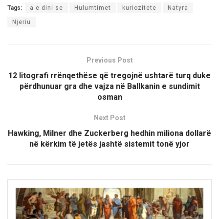
Tags:
a e dini se
Hulumtimet
kuriozitete
Natyra
Njeriu
Previous Post
12 litografi rrënqethëse që tregojnë ushtarë turq duke
përdhunuar gra dhe vajza në Ballkanin e sundimit
osman
Next Post
Hawking, Milner dhe Zuckerberg hedhin miliona dollarë
në kërkim të jetës jashtë sistemit tonë yjor