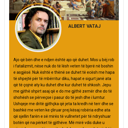
ALBERT VATAJ
Ajo që bën dhe e ndjen është ajo që duhet. Mos u bëj rob
i fatalizmit, nëse nuk do të lësh veten të bjerë në boshin
e asgjësë. Nuk është e thënë se duhet të ecësh me hapa
të shpejtë për të mbërritur diku, hapat e sigurt janë ata
që të çojnë aty ku duhet dhe kur duhet të shkosh. Jepu
me gjithë shpirt asaj që e do me gjithë zemër dhe do të
shohësh se përveçse i pasur do të jesh dhe i lumtur.
Ushqeje me dritë gjithçka që jeta ta kredh në terr dhe se
bashkë me veten ke çliruar prej kësaj robëria edhe ata
që sjellin farën e së mirës të vullnetet për të ndryshuar
botën që na përket të gjithëve. Më mirë vdis duke u