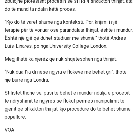
zbulojnë plotësisht procesin se si IRF4 shkakton thinjat, ata
do të mund ta ndalin këtë proces.
“Kjo do të varet shumë nga konteksti. Por, krijimi i një
terapie për të vonuar ose parandaluar thinjat, është i mundur.
Është një gjë që duhet studiuar më shumë,” thotë Andres
Luis-Linares, po nga University College London​.
Megjithatë ka njerëz që nuk shqetësohen nga thinjat.
“Nuk dua t’ia di nëse ngjyra e flokëve më bëhet gri”, thotë
një burrë nga Londra.
Stilistët thonë se, pasi të bëhet e mundur ndalja e procesit
të ndryshimit të ngjyrës së flokut përmes manipulimit të
gjenit që shkakton thinjat, kjo procedurë do të bëhet shumë
popullore.
VOA