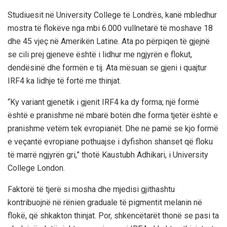
Studiuesit në University College të Londrës, kanë mbledhur
mostra të flokëve nga mbi 6.000 vullnetarë të moshave 18
dhe 45 vjeç në Amerikën Latine. Ata po përpiqen të gjejnë
se cili prej gjeneve është i lidhur me ngjyrën e flokut,
dendësinë dhe formën e tij. Ata mësuan se gjeni i quajtur
IRF4 ka lidhje të fortë me thinjat.
“Ky variant gjenetik i gjenit IRF4 ka dy forma; një formë
është e pranishme në mbarë botën dhe forma tjetër është e
pranishme vetëm tek evropianët. Dhe ne pamë se kjo formë
e veçantë evropiane pothuajse i dyfishon shanset që floku
të marrë ngjyrën gri,” thotë Kaustubh Adhikari, i University
College London.
Faktorë të tjerë si mosha dhe mjedisi gjithashtu
kontribuojnë në rënien graduale të pigmentit melanin në
flokë, që shkakton thinjat. Por, shkencëtarët thonë se pasi ta