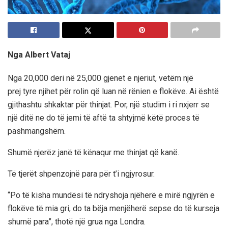
Nga Albert Vataj
Nga 20,000 deri në 25,000 gjenet e njeriut, vetëm një
prej tyre njihet për rolin që luan në rënien e flokëve. Ai është
gjithashtu shkaktar për thinjat. Por, një studim i ri nxjerr se
një ditë ne do të jemi të aftë ta shtyjmë këtë proces të
pashmangshëm.
Shumë njerëz janë të kënaqur me thinjat që kanë.
Të tjerët shpenzojnë para për t’i ngjyrosur.
“Po të kisha mundësi të ndryshoja njëherë e mirë ngjyrën e
flokëve të mia gri, do ta bëja menjëherë sepse do të kurseja
shumë para”, thotë një grua nga Londra.