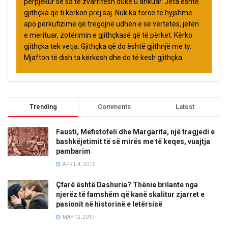
përpjekur se sa të zvarritesh duke u ankuar. Jeta është
gjithçka që ti kërkon prej saj. Nuk ka forcë të hyjshme
apo përkufizime që tregojnë udhën e së vërtetës, jetën
e merituar, zotërimin e gjithçkasë që të përket. Kërko
gjithçka tek vetja. Gjithçka që do është gjithnjë me ty.
Mjafton të dish ta kërkosh dhe do të kesh gjithçka.
Trending
Comments
Latest
Fausti, Mefistofeli dhe Margarita, një tragjedi e
bashkëjetimit të së mirës me të keqes, vuajtja
pambarim
APRIL 4, 2016
Çfarë është Dashuria? Thënie brilante nga
njerëz të famshëm që kanë skalitur zjarret e
pasionit në historinë e letërsisë
MAY 12, 2017