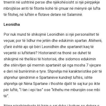
tmerrin në ushtrinë perse dhe njëkohësisht si një përpjekje
mbrojtëse arriti të fitonte kohë të çmuar në mënyrë që lufta
të fitohej, në luftën e flotave detare në Salaminë.
Leonidha
Por nuk mund të shikojmë Leonidhën si një personalitet të
veçuar, por të lidhur me jetën dhe edukimin spartan. Atëherë,
çfarë është ajo që bëri Leonidhën dhe spartanët kaq të
veçantë si luftëtarë? Historianët na thonë se duhet të
shikojmë në thellësi të historisë, dhe sidomos edukimin
dhe stërvitjen që merrnin spartanët që nga mosha 7 vjeçare
e deri në burrërimin e tyre. Shprehja më karakteristike për të
shprehur qëndrimin e Spartanëve kundrejt luftës, ishte
shprehja që Nëna Spartane i thoshte djalit të saj kur po ikte
për luftë, “I tan i epi tas” ose “kthehu me mburojën ose mbi
të”.
Nëna përshëndeste të birin e saj duke i kujtuar se detyra e