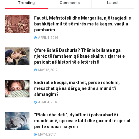
Trending
Comments
Latest
Fausti, Mefistofeli dhe Margarita, një tragjedi e
bashkëjetimit të së mirës me të keqes, vuajtja
pambarim
APRIL 4, 2016
Çfarë është Dashuria? Thënie brilante nga
njerëz të famshëm që kanë skalitur zjarret e
pasionit në historinë e letërsisë
MAY 12, 2017
Ëndrrat e këqija, makthet, përse i shohim,
mesazhet që na dërgojnë dhe a mund t’i
shmangim?
APRIL 4, 2016
“Plaku dhe deti”, dyluftimi i pabarabartë i
mundësisë, sprova e fatit dhe guximit të njeriut
për të sfiduar natyrën
MAY 4, 2017