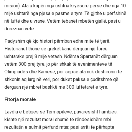
mision). Ata u kapën nga ushtria kryesore perse dhe nga 10
mijë ushtarë nga pjesa e pasme e tyre. Të gjithë u përfshinë
në luftë dhe u vranë. Vetëm tebanët mbetën gjallë, pasi u
dorëzuan vetë.
Padyshim që kjo histori përmban edhe mite të tjerë.
Historianët thonë se grekët kanë dërguar një forcë
ushtarake prej 8 mijë vetash. Ndërsa Spartanët dërguan
vetëm 300 prej tyre, jo për shkak të evenimenteve të
Olimpiadës dhe Karnesë, por sepse ata nuk dëshironin të
shkonin aq larg në veri, por duket paksa e çuditshme që
dërguan një mbret bashkë me 300 luftëtarët e tyre.
Fitorja morale
Lavdia e betejës së Termopileve, pavarësisht humbjes,
kishte një rezultat moral shumë të rëndësishëm mbi
rezultatin e sulmit përfundimtar, pasi arriti të përhapte