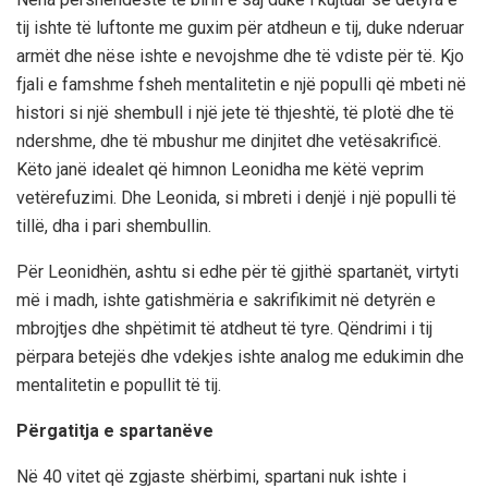
tij ishte të luftonte me guxim për atdheun e tij, duke nderuar
armët dhe nëse ishte e nevojshme dhe të vdiste për të. Kjo
fjali e famshme fsheh mentalitetin e një populli që mbeti në
histori si një shembull i një jete të thjeshtë, të plotë dhe të
ndershme, dhe të mbushur me dinjitet dhe vetësakrificë.
Këto janë idealet që himnon Leonidha me këtë veprim
vetërefuzimi. Dhe Leonida, si mbreti i denjë i një populli të
tillë, dha i pari shembullin.
Për Leonidhën, ashtu si edhe për të gjithë spartanët, virtyti
më i madh, ishte gatishmëria e sakrifikimit në detyrën e
mbrojtjes dhe shpëtimit të atdheut të tyre. Qëndrimi i tij
përpara betejës dhe vdekjes ishte analog me edukimin dhe
mentalitetin e popullit të tij.
Përgatitja e spartanëve
Në 40 vitet që zgjaste shërbimi, spartani nuk ishte i