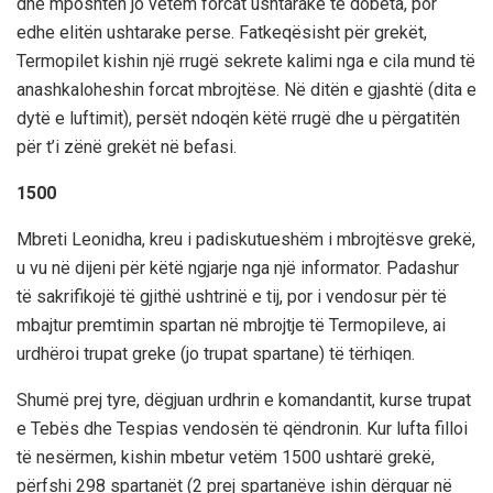
dhe mposhtën jo vetëm forcat ushtarake të dobëta, por
edhe elitën ushtarake perse. Fatkeqësisht për grekët,
Termopilet kishin një rrugë sekrete kalimi nga e cila mund të
anashkaloheshin forcat mbrojtëse. Në ditën e gjashtë (dita e
dytë e luftimit), persët ndoqën këtë rrugë dhe u përgatitën
për t’i zënë grekët në befasi.
1500
Mbreti Leonidha, kreu i padiskutueshëm i mbrojtësve grekë,
u vu në dijeni për këtë ngjarje nga një informator. Padashur
të sakrifikojë të gjithë ushtrinë e tij, por i vendosur për të
mbajtur premtimin spartan në mbrojtje të Termopileve, ai
urdhëroi trupat greke (jo trupat spartane) të tërhiqen.
Shumë prej tyre, dëgjuan urdhrin e komandantit, kurse trupat
e Tebës dhe Tespias vendosën të qëndronin. Kur lufta filloi
të nesërmen, kishin mbetur vetëm 1500 ushtarë grekë,
përfshi 298 spartanët (2 prej spartanëve ishin dërguar në