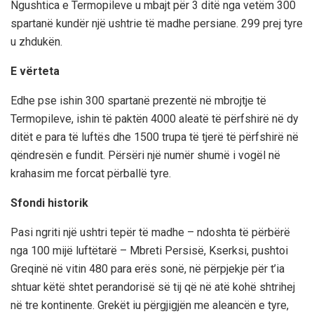
Ngushtica e Termopileve u mbajt për 3 ditë nga vetëm 300
spartanë kundër një ushtrie të madhe persiane. 299 prej tyre
u zhdukën.
E vërteta
Edhe pse ishin 300 spartanë prezentë në mbrojtje të
Termopileve, ishin të paktën 4000 aleatë të përfshirë në dy
ditët e para të luftës dhe 1500 trupa të tjerë të përfshirë në
qëndresën e fundit. Përsëri një numër shumë i vogël në
krahasim me forcat përballë tyre.
Sfondi historik
Pasi ngriti një ushtri tepër të madhe – ndoshta të përbërë
nga 100 mijë luftëtarë – Mbreti Persisë, Kserksi, pushtoi
Greqinë në vitin 480 para erës sonë, në përpjekje për t’ia
shtuar këtë shtet perandorisë së tij që në atë kohë shtrihej
në tre kontinente. Grekët iu përgjigjën me aleancën e tyre,