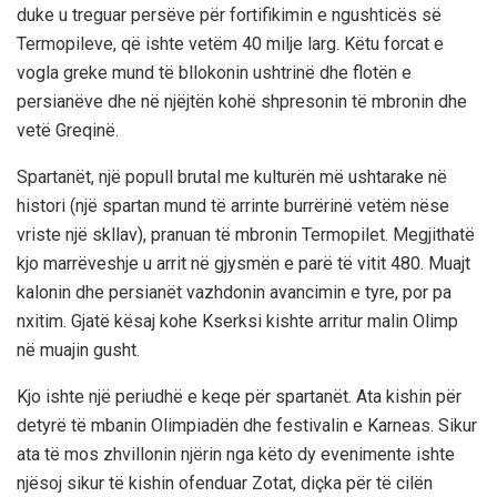
duke u treguar persëve për fortifikimin e ngushticës së
Termopileve, që ishte vetëm 40 milje larg. Këtu forcat e
vogla greke mund të bllokonin ushtrinë dhe flotën e
persianëve dhe në njëjtën kohë shpresonin të mbronin dhe
vetë Greqinë.
Spartanët, një popull brutal me kulturën më ushtarake në
histori (një spartan mund të arrinte burrërinë vetëm nëse
vriste një skllav), pranuan të mbronin Termopilet. Megjithatë
kjo marrëveshje u arrit në gjysmën e parë të vitit 480. Muajt
kalonin dhe persianët vazhdonin avancimin e tyre, por pa
nxitim. Gjatë kësaj kohe Kserksi kishte arritur malin Olimp
në muajin gusht.
Kjo ishte një periudhë e keqe për spartanët. Ata kishin për
detyrë të mbanin Olimpiadën dhe festivalin e Karneas. Sikur
ata të mos zhvillonin njërin nga këto dy evenimente ishte
njësoj sikur të kishin ofenduar Zotat, diçka për të cilën