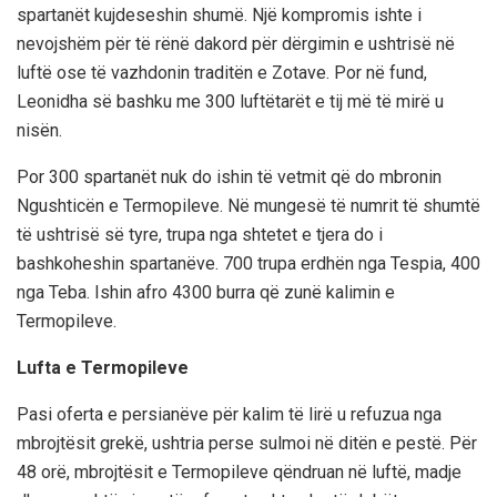
spartanët kujdeseshin shumë. Një kompromis ishte i
nevojshëm për të rënë dakord për dërgimin e ushtrisë në
luftë ose të vazhdonin traditën e Zotave. Por në fund,
Leonidha së bashku me 300 luftëtarët e tij më të mirë u
nisën.
Por 300 spartanët nuk do ishin të vetmit që do mbronin
Ngushticën e Termopileve. Në mungesë të numrit të shumtë
të ushtrisë së tyre, trupa nga shtetet e tjera do i
bashkoheshin spartanëve. 700 trupa erdhën nga Tespia, 400
nga Teba. Ishin afro 4300 burra që zunë kalimin e
Termopileve.
Lufta e Termopileve
Pasi oferta e persianëve për kalim të lirë u refuzua nga
mbrojtësit grekë, ushtria perse sulmoi në ditën e pestë. Për
48 orë, mbrojtësit e Termopileve qëndruan në luftë, madje