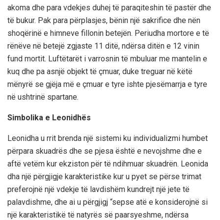
akoma dhe para vdekjes duhej të paraqiteshin të pastër dhe
të bukur. Pak para përplasjes, bënin një sakrifice dhe nën
shoqërinë e himneve fillonin betejën. Periudha mortore e të
rënëve në betejë zgjaste 11 ditë, ndërsa ditën e 12 vinin
fund mortit. Luftëtarët i varrosnin të mbuluar me mantelin e
kuq dhe pa asnjë objekt të çmuar, duke treguar në këtë
mënyrë se gjëja më e çmuar e tyre ishte pjesëmarrja e tyre
në ushtrinë spartane.
Simbolika e Leonidhës
Leonidha u rrit brenda një sistemi ku individualizmi humbet
përpara skuadrës dhe se pjesa është e nevojshme dhe e
aftë vetëm kur ekziston për të ndihmuar skuadrën. Leonida
dha një përgjigje karakteristike kur u pyet se përse trimat
preferojnë një vdekje të lavdishëm kundrejt një jete të
palavdishme, dhe ai u përgjigj “sepse atë e konsiderojnë si
një karakteristikë të natyrës së paarsyeshme, ndërsa