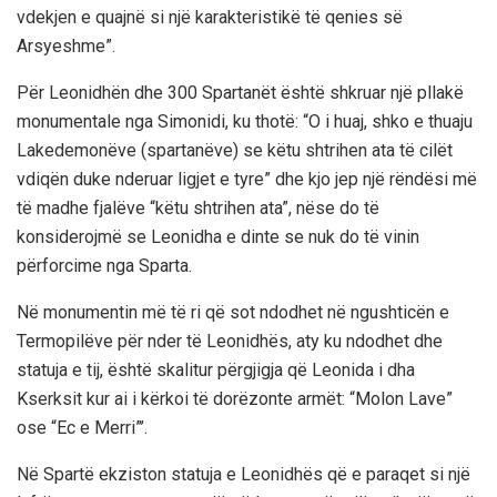
vdekjen e quajnë si një karakteristikë të qenies së
Arsyeshme”.
Për Leonidhën dhe 300 Spartanët është shkruar një pllakë
monumentale nga Simonidi, ku thotë: “O i huaj, shko e thuaju
Lakedemonëve (spartanëve) se këtu shtrihen ata të cilët
vdiqën duke nderuar ligjet e tyre” dhe kjo jep një rëndësi më
të madhe fjalëve “këtu shtrihen ata”, nëse do të
konsiderojmë se Leonidha e dinte se nuk do të vinin
përforcime nga Sparta.
Në monumentin më të ri që sot ndodhet në ngushticën e
Termopilëve për nder të Leonidhës, aty ku ndodhet dhe
statuja e tij, është skalitur përgjigja që Leonida i dha
Kserksit kur ai i kërkoi të dorëzonte armët: “Molon Lave”
ose “Ec e Merri”’.
Në Spartë ekziston statuja e Leonidhës që e paraqet si një