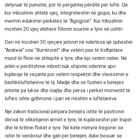
detyruar të punonte, por të përgatitej përditë për luftë. Që
kur mbushnin shtatë vjeç, integroheshin në grupe, ku dhe
merrnin edukimin përkatës të “Agogjisë”. Kur mbushnin
moshën 20 vjeç atëherë fillonin ecurinë e tyre në ushtri.
Deri në moshën 30 vjeçare jetonin në ndërtesa që quheshin
“Andreia” ose “Burrërorët” dhe vetëm pas të tridhjetave
mund të flinin në shtëpitë e tyre, dhe kjo vetëm natën. Në
jetën e përditshme mbreti nuk shijonte nderime apo
kujdesje të veçanta por vetëm respektin dhe vlerësimin e
bashkëluftëtarëve të tij. Madje dhe në fushën e betejës
jetonte pa lukse dhe ruajtje dhe përsa i përket momentit të
luftës ishte gjithmonë i pari në rreshtin e luftëtarëve.
Një zakon tradicional përpara betejës ishte të pastronin
derisa të shkëlqenin armët e tyre, të kujdeseshin për trupin
dhe të krihnin flokët e tyre. Në këtë mënyrë tregonin se
ishin të vendosur dhe gati për betejën, duke besuar se