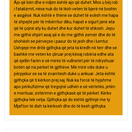
Ajo që bën dhe e ndjen është ajo që duhet. Mos u bëj rob
i fatalizmit, nëse nuk do të lësh veten të bjerë në boshin
e asgjësë. Nuk është e thënë se duhet të ecësh me hapa
të shpejtë për të mbërritur diku, hapat e sigurt janë ata
që të çojnë aty ku duhet dhe kur duhet të shkosh. Jepu
me gjithë shpirt asaj që e do me gjithë zemër dhe do të
shohësh se përveçse i pasur do të jesh dhe i lumtur.
Ushqeje me dritë gjithçka që jeta ta kredh në terr dhe se
bashkë me veten ke çliruar prej kësaj robëria edhe ata
që sjellin farën e së mirës të vullnetet për të ndryshuar
botën që na përket të gjithëve. Më mirë vdis duke u
përpjekur se sa të zvarritesh duke u ankuar. Jeta është
gjithçka që ti kërkon prej saj. Nuk ka forcë të hyjshme
apo përkufizime që tregojnë udhën e së vërtetës, jetën
e merituar, zotërimin e gjithçkasë që të përket. Kërko
gjithçka tek vetja. Gjithçka që do është gjithnjë me ty.
Mjafton të dish ta kërkosh dhe do të kesh gjithçka.