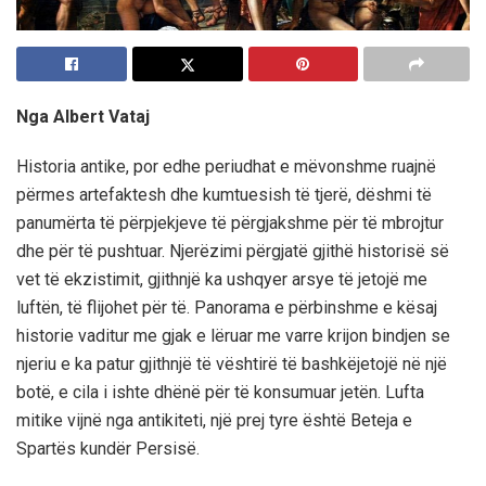
Nga Albert Vataj
Historia antike, por edhe periudhat e mëvonshme ruajnë
përmes artefaktesh dhe kumtuesish të tjerë, dëshmi të
panumërta të përpjekjeve të përgjakshme për të mbrojtur
dhe për të pushtuar. Njerëzimi përgjatë gjithë historisë së
vet të ekzistimit, gjithnjë ka ushqyer arsye të jetojë me
luftën, të flijohet për të. Panorama e përbinshme e kësaj
historie vaditur me gjak e lëruar me varre krijon bindjen se
njeriu e ka patur gjithnjë të vështirë të bashkëjetojë në një
botë, e cila i ishte dhënë për të konsumuar jetën. Lufta
mitike vijnë nga antikiteti, një prej tyre është Beteja e
Spartës kundër Persisë.