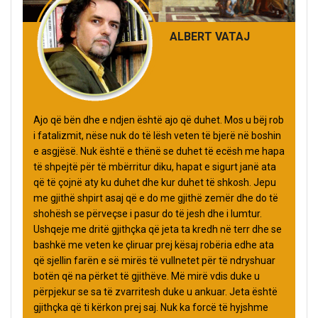
ALBERT VATAJ
Ajo që bën dhe e ndjen është ajo që duhet. Mos u bëj rob
i fatalizmit, nëse nuk do të lësh veten të bjerë në boshin
e asgjësë. Nuk është e thënë se duhet të ecësh me hapa
të shpejtë për të mbërritur diku, hapat e sigurt janë ata
që të çojnë aty ku duhet dhe kur duhet të shkosh. Jepu
me gjithë shpirt asaj që e do me gjithë zemër dhe do të
shohësh se përveçse i pasur do të jesh dhe i lumtur.
Ushqeje me dritë gjithçka që jeta ta kredh në terr dhe se
bashkë me veten ke çliruar prej kësaj robëria edhe ata
që sjellin farën e së mirës të vullnetet për të ndryshuar
botën që na përket të gjithëve. Më mirë vdis duke u
përpjekur se sa të zvarritesh duke u ankuar. Jeta është
gjithçka që ti kërkon prej saj. Nuk ka forcë të hyjshme