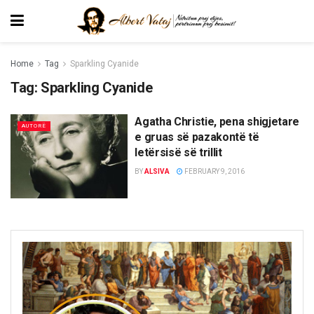
Home
Tag
Sparkling Cyanide
Tag:
Sparkling Cyanide
Agatha Christie, pena shigjetare
AUTORË
e gruas së pazakontë të
letërsisë së trillit
BY
ALSIVA
FEBRUARY 9, 2016