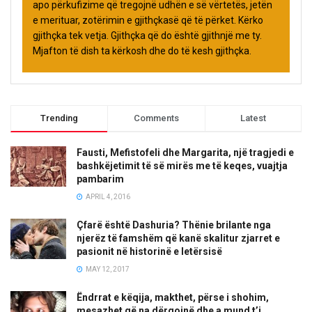
apo përkufizime që tregojnë udhën e së vërtetës, jetën
e merituar, zotërimin e gjithçkasë që të përket. Kërko
gjithçka tek vetja. Gjithçka që do është gjithnjë me ty.
Mjafton të dish ta kërkosh dhe do të kesh gjithçka.
Trending
Comments
Latest
Fausti, Mefistofeli dhe Margarita, një tragjedi e
bashkëjetimit të së mirës me të keqes, vuajtja
pambarim
APRIL 4, 2016
Çfarë është Dashuria? Thënie brilante nga
njerëz të famshëm që kanë skalitur zjarret e
pasionit në historinë e letërsisë
MAY 12, 2017
Ëndrrat e këqija, makthet, përse i shohim,
mesazhet që na dërgojnë dhe a mund t’i