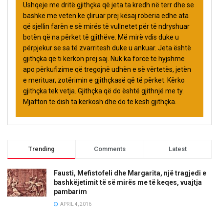
Ushqeje me dritë gjithçka që jeta ta kredh në terr dhe se
bashkë me veten ke çliruar prej kësaj robëria edhe ata
që sjellin farën e së mirës të vullnetet për të ndryshuar
botën që na përket të gjithëve. Më mirë vdis duke u
përpjekur se sa të zvarritesh duke u ankuar. Jeta është
gjithçka që ti kërkon prej saj. Nuk ka forcë të hyjshme
apo përkufizime që tregojnë udhën e së vërtetës, jetën
e merituar, zotërimin e gjithçkasë që të përket. Kërko
gjithçka tek vetja. Gjithçka që do është gjithnjë me ty.
Mjafton të dish ta kërkosh dhe do të kesh gjithçka.
Trending
Comments
Latest
Fausti, Mefistofeli dhe Margarita, një tragjedi e
bashkëjetimit të së mirës me të keqes, vuajtja
pambarim
APRIL 4, 2016