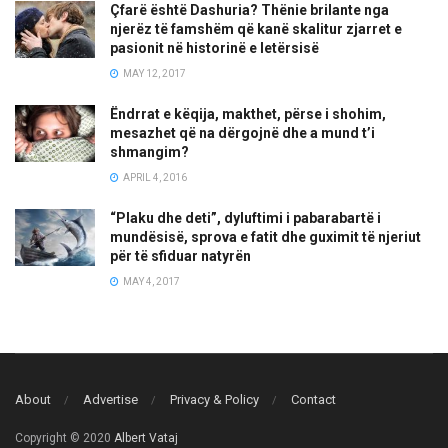
Çfarë është Dashuria? Thënie brilante nga
njerëz të famshëm që kanë skalitur zjarret e
pasionit në historinë e letërsisë
MAY 12, 2017
Ëndrrat e këqija, makthet, përse i shohim,
mesazhet që na dërgojnë dhe a mund t’i
shmangim?
APRIL 4, 2016
“Plaku dhe deti”, dyluftimi i pabarabartë i
mundësisë, sprova e fatit dhe guximit të njeriut
për të sfiduar natyrën
MAY 4, 2017
About
Advertise
Privacy & Policy
Contact
Copyright © 2020
Albert Vataj