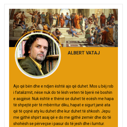
ALBERT VATAJ
Ajo që bën dhe e ndjen është ajo që duhet. Mos u bëj rob
i fatalizmit, nëse nuk do të lësh veten të bjerë në boshin
e asgjësë. Nuk është e thënë se duhet të ecësh me hapa
të shpejtë për të mbërritur diku, hapat e sigurt janë ata
që të çojnë aty ku duhet dhe kur duhet të shkosh. Jepu
me gjithë shpirt asaj që e do me gjithë zemër dhe do të
shohësh se përveçse i pasur do të jesh dhe i lumtur.