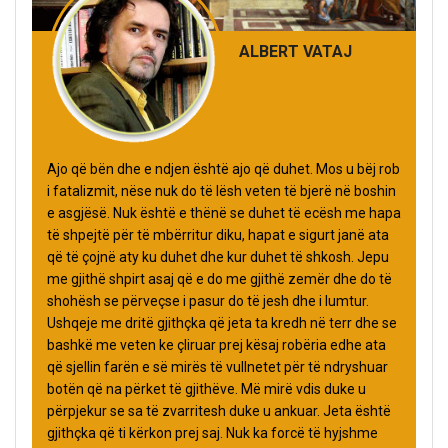
ALBERT VATAJ
Ajo që bën dhe e ndjen është ajo që duhet. Mos u bëj rob
i fatalizmit, nëse nuk do të lësh veten të bjerë në boshin
e asgjësë. Nuk është e thënë se duhet të ecësh me hapa
të shpejtë për të mbërritur diku, hapat e sigurt janë ata
që të çojnë aty ku duhet dhe kur duhet të shkosh. Jepu
me gjithë shpirt asaj që e do me gjithë zemër dhe do të
shohësh se përveçse i pasur do të jesh dhe i lumtur.
Ushqeje me dritë gjithçka që jeta ta kredh në terr dhe se
bashkë me veten ke çliruar prej kësaj robëria edhe ata
që sjellin farën e së mirës të vullnetet për të ndryshuar
botën që na përket të gjithëve. Më mirë vdis duke u
përpjekur se sa të zvarritesh duke u ankuar. Jeta është
gjithçka që ti kërkon prej saj. Nuk ka forcë të hyjshme