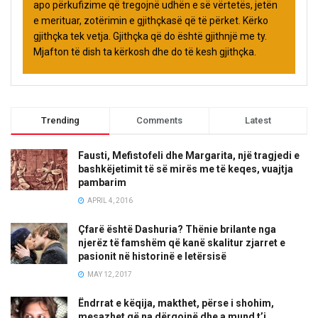
apo përkufizime që tregojnë udhën e së vërtetës, jetën
e merituar, zotërimin e gjithçkasë që të përket. Kërko
gjithçka tek vetja. Gjithçka që do është gjithnjë me ty.
Mjafton të dish ta kërkosh dhe do të kesh gjithçka.
Trending
Comments
Latest
Fausti, Mefistofeli dhe Margarita, një tragjedi e
bashkëjetimit të së mirës me të keqes, vuajtja
pambarim
APRIL 4, 2016
Çfarë është Dashuria? Thënie brilante nga
njerëz të famshëm që kanë skalitur zjarret e
pasionit në historinë e letërsisë
MAY 12, 2017
Ëndrrat e këqija, makthet, përse i shohim,
mesazhet që na dërgojnë dhe a mund t’i