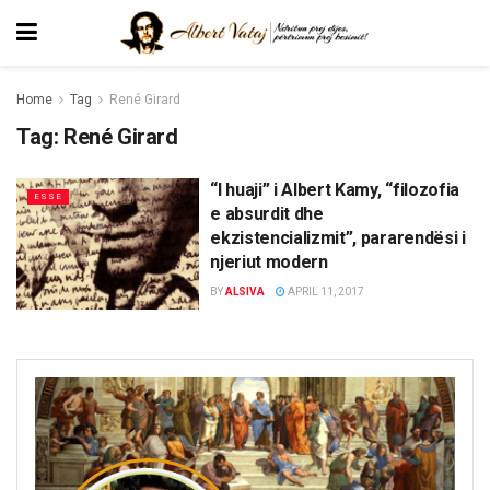
Home
Tag
René Girard
Tag:
René Girard
“I huaji” i Albert Kamy, “filozofia
ESSE
e absurdit dhe
ekzistencializmit”, pararendësi i
njeriut modern
BY
ALSIVA
APRIL 11, 2017