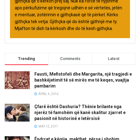
gjithçka që ti kërkon prej saj. Nuk ka forcë të hyjshme
apo përkufizime që tregojnë udhën e së vërtetës, jetën
e merituar, zotërimin e gjithçkasë që të përket. Kërko
gjithçka tek vetja. Gjithçka që do është gjithnjë me ty.
Mjafton të dish ta kërkosh dhe do të kesh gjithçka.
Trending
Comments
Latest
Fausti, Mefistofeli dhe Margarita, një tragjedi e
bashkëjetimit të së mirës me të keqes, vuajtja
pambarim
APRIL 4, 2016
Çfarë është Dashuria? Thënie brilante nga
njerëz të famshëm që kanë skalitur zjarret e
pasionit në historinë e letërsisë
MAY 12, 2017
Ëndrrat e këqija, makthet, përse i shohim,