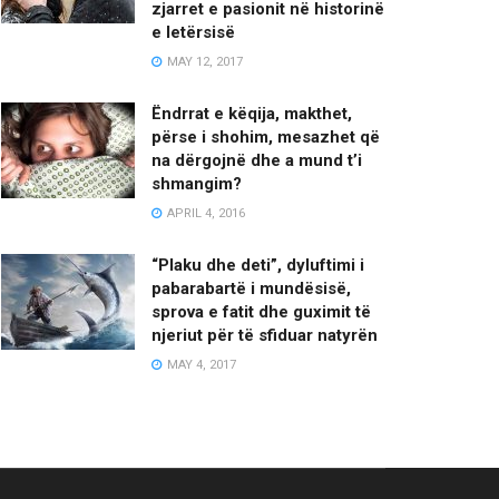
zjarret e pasionit në historinë
e letërsisë
MAY 12, 2017
Ëndrrat e këqija, makthet,
përse i shohim, mesazhet që
na dërgojnë dhe a mund t’i
shmangim?
APRIL 4, 2016
“Plaku dhe deti”, dyluftimi i
pabarabartë i mundësisë,
sprova e fatit dhe guximit të
njeriut për të sfiduar natyrën
MAY 4, 2017