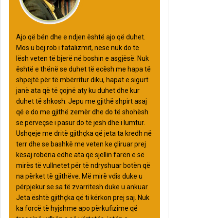
Ajo që bën dhe e ndjen është ajo që duhet.
Mos u bëj rob i fatalizmit, nëse nuk do të
lësh veten të bjerë në boshin e asgjësë. Nuk
është e thënë se duhet të ecësh me hapa të
shpejtë për të mbërritur diku, hapat e sigurt
janë ata që të çojnë aty ku duhet dhe kur
duhet të shkosh. Jepu me gjithë shpirt asaj
që e do me gjithë zemër dhe do të shohësh
se përveçse i pasur do të jesh dhe i lumtur.
Ushqeje me dritë gjithçka që jeta ta kredh në
terr dhe se bashkë me veten ke çliruar prej
kësaj robëria edhe ata që sjellin farën e së
mirës të vullnetet për të ndryshuar botën që
na përket të gjithëve. Më mirë vdis duke u
përpjekur se sa të zvarritesh duke u ankuar.
Jeta është gjithçka që ti kërkon prej saj. Nuk
ka forcë të hyjshme apo përkufizime që