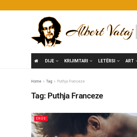
DIJE
KRIJIMTARI
LETËRSI
ART
Home
Tag
Puthja Franceze
Tag:
Puthja Franceze
EROS