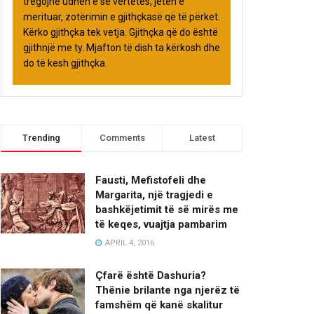
tregojnë udhën e së vërtetës, jetën e
merituar, zotërimin e gjithçkasë që të përket.
Kërko gjithçka tek vetja. Gjithçka që do është
gjithnjë me ty. Mjafton të dish ta kërkosh dhe
do të kesh gjithçka.
Trending
Comments
Latest
Fausti, Mefistofeli dhe
Margarita, një tragjedi e
bashkëjetimit të së mirës me
të keqes, vuajtja pambarim
APRIL 4, 2016
Çfarë është Dashuria?
Thënie brilante nga njerëz të
famshëm që kanë skalitur