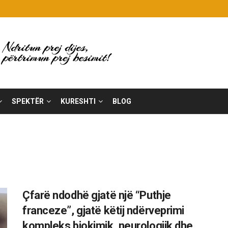
SPEKTËR
KURESHTI
BLOG
Çfarë ndodhë gjatë një “Puthje
franceze”, gjatë këtij ndërveprimi
kompleks biokimik, neurologjik dhe