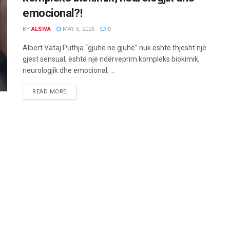
emocional?!
BY
ALSIVA
MAY 6, 2026
0
Albert Vataj Puthja “gjuhë në gjuhë” nuk është thjesht një
gjest sensual, është një ndërveprim kompleks biokimik,
neurologjik dhe emocional, ...
READ MORE