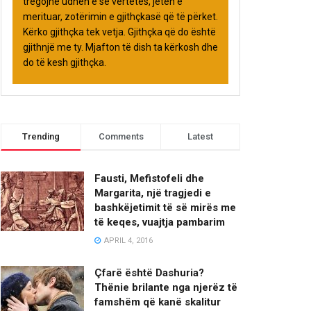
tregojnë udhën e së vërtetës, jetën e
merituar, zotërimin e gjithçkasë që të përket.
Kërko gjithçka tek vetja. Gjithçka që do është
gjithnjë me ty. Mjafton të dish ta kërkosh dhe
do të kesh gjithçka.
Trending
Comments
Latest
Fausti, Mefistofeli dhe
Margarita, një tragjedi e
bashkëjetimit të së mirës me
të keqes, vuajtja pambarim
APRIL 4, 2016
Çfarë është Dashuria?
Thënie brilante nga njerëz të
famshëm që kanë skalitur