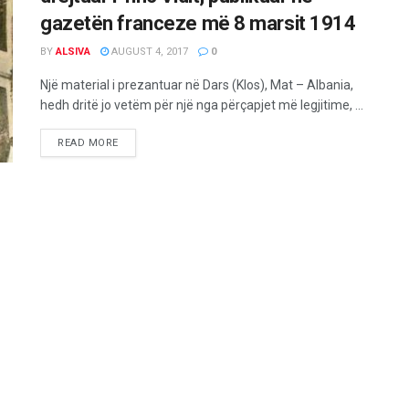
gazetën franceze më 8 marsit 1914
BY
ALSIVA
AUGUST 4, 2017
0
Një material i prezantuar në Dars (Klos), Mat – Albania,
hedh dritë jo vetëm për një nga përçapjet më legjitime, ...
READ MORE