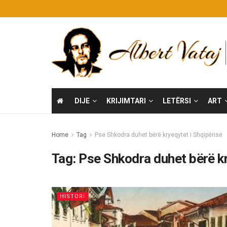
DIJE
KRIJIMTARI
LETËRSI
ART
Home
Tag
Pse Shkodra duhet bërë kryeqytet i Shqipërisë
Tag:
Pse Shkodra duhet bërë kr
HISTORI