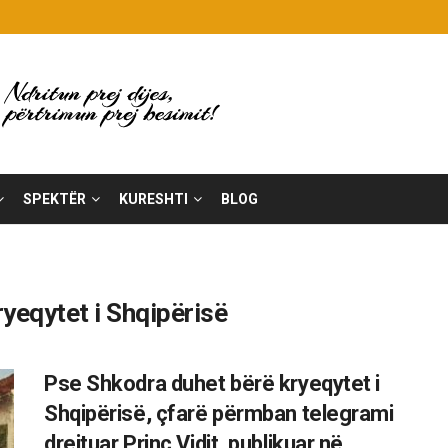
SPEKTËR
KURESHTI
BLOG
yeqytet i Shqipërisë
Pse Shkodra duhet bërë kryeqytet i
Shqipërisë, çfarë përmban telegrami
drejtuar Princ Vidit, publikuar në