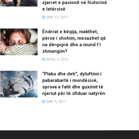
zjarret e pasionit në historinë
e letërsisë
MAY 12, 2017
Ëndrrat e këqija, makthet,
përse i shohim, mesazhet që
na dërgojnë dhe a mund t’i
shmangim?
APRIL 4, 2016
“Plaku dhe deti”, dyluftimi i
pabarabartë i mundësisë,
sprova e fatit dhe guximit të
njeriut për të sfiduar natyrën
MAY 4, 2017