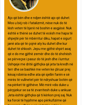
Ajo që bën dhe e ndjen është ajo që duhet.
Mos u bëj rob i fatalizmit, nëse nuk do të
lësh veten të bjerë në boshin e asgjësë. Nuk
është e thënë se duhet të ecësh me hapa të
shpejtë për të mbërritur diku, hapat e sigurt
janë ata që të çojnë aty ku duhet dhe kur
duhet të shkosh. Jepu me gjithë shpirt asaj
që e do me gjithë zemër dhe do të shohësh
se përveçse i pasur do të jesh dhe i lumtur.
Ushqeje me dritë gjithçka që jeta ta kredh në
terr dhe se bashkë me veten ke çliruar prej
kësaj robëria edhe ata që sjellin farën e së
mirës të vullnetet për të ndryshuar botën që
na përket të gjithëve. Më mirë vdis duke u
përpjekur se sa të zvarritesh duke u ankuar.
Jeta është gjithçka që ti kërkon prej saj. Nuk
ka forcë të hyjshme apo përkufizime që