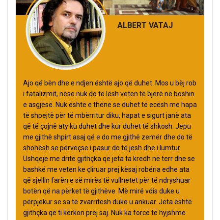
ALBERT VATAJ
Ajo që bën dhe e ndjen është ajo që duhet. Mos u bëj rob
i fatalizmit, nëse nuk do të lësh veten të bjerë në boshin
e asgjësë. Nuk është e thënë se duhet të ecësh me hapa
të shpejtë për të mbërritur diku, hapat e sigurt janë ata
që të çojnë aty ku duhet dhe kur duhet të shkosh. Jepu
me gjithë shpirt asaj që e do me gjithë zemër dhe do të
shohësh se përveçse i pasur do të jesh dhe i lumtur.
Ushqeje me dritë gjithçka që jeta ta kredh në terr dhe se
bashkë me veten ke çliruar prej kësaj robëria edhe ata
që sjellin farën e së mirës të vullnetet për të ndryshuar
botën që na përket të gjithëve. Më mirë vdis duke u
përpjekur se sa të zvarritesh duke u ankuar. Jeta është
gjithçka që ti kërkon prej saj. Nuk ka forcë të hyjshme