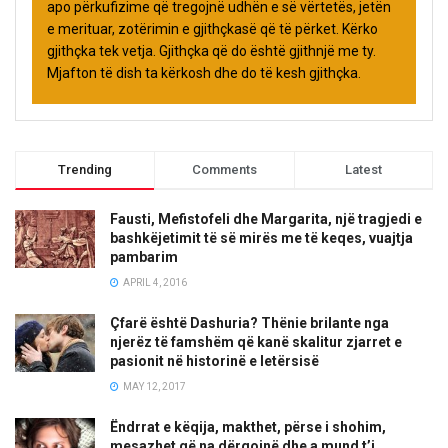
apo përkufizime që tregojnë udhën e së vërtetës, jetën
e merituar, zotërimin e gjithçkasë që të përket. Kërko
gjithçka tek vetja. Gjithçka që do është gjithnjë me ty.
Mjafton të dish ta kërkosh dhe do të kesh gjithçka.
Trending
Comments
Latest
Fausti, Mefistofeli dhe Margarita, një tragjedi e
bashkëjetimit të së mirës me të keqes, vuajtja
pambarim
APRIL 4, 2016
Çfarë është Dashuria? Thënie brilante nga
njerëz të famshëm që kanë skalitur zjarret e
pasionit në historinë e letërsisë
MAY 12, 2017
Ëndrrat e këqija, makthet, përse i shohim,
mesazhet që na dërgojnë dhe a mund t’i