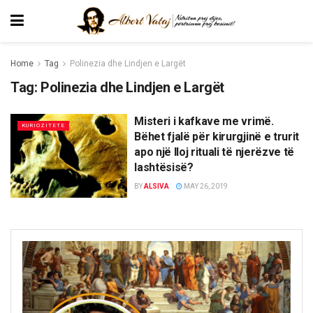
Home
Tag
Polinezia dhe Lindjen e Largët
Tag:
Polinezia dhe Lindjen e Largët
Misteri i kafkave me vrimë.
KURIOZITETE
Bëhet fjalë për kirurgjinë e trurit
apo një lloj rituali të njerëzve të
lashtësisë?
BY
ALSIVA
MAY 26, 2019