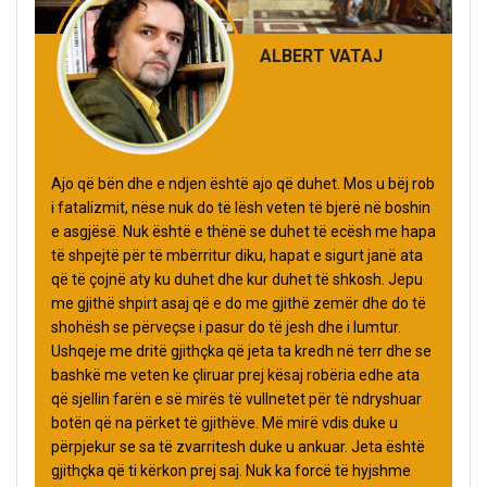
ALBERT VATAJ
Ajo që bën dhe e ndjen është ajo që duhet. Mos u bëj rob
i fatalizmit, nëse nuk do të lësh veten të bjerë në boshin
e asgjësë. Nuk është e thënë se duhet të ecësh me hapa
të shpejtë për të mbërritur diku, hapat e sigurt janë ata
që të çojnë aty ku duhet dhe kur duhet të shkosh. Jepu
me gjithë shpirt asaj që e do me gjithë zemër dhe do të
shohësh se përveçse i pasur do të jesh dhe i lumtur.
Ushqeje me dritë gjithçka që jeta ta kredh në terr dhe se
bashkë me veten ke çliruar prej kësaj robëria edhe ata
që sjellin farën e së mirës të vullnetet për të ndryshuar
botën që na përket të gjithëve. Më mirë vdis duke u
përpjekur se sa të zvarritesh duke u ankuar. Jeta është
gjithçka që ti kërkon prej saj. Nuk ka forcë të hyjshme