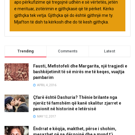
apo përkufizime që tregojnë udhën e së vërtetës, jetën
e merituar, zotërimin e gjithçkasë që të përket. Kërko
gjithçka tek vetja. Gjithçka që do është gjithnjë me ty.
Mjafton të dish ta kërkosh dhe do të kesh gjithçka.
Trending
Comments
Latest
Fausti, Mefistofeli dhe Margarita, një tragjedi e
bashkëjetimit të së mirës me të keqes, vuajtja
pambarim
APRIL 4, 2016
Çfarë është Dashuria? Thënie brilante nga
njerëz të famshëm që kanë skalitur zjarret e
pasionit në historinë e letërsisë
MAY 12, 2017
Ëndrrat e këqija, makthet, përse i shohim,
mesazhet që na dërgojnë dhe a mund t’i