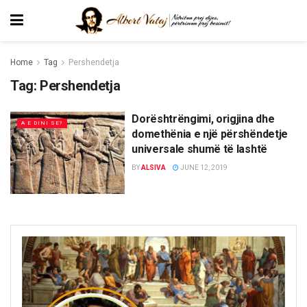
Home
Tag
Pershendetja
Tag:
Pershendetja
Dorështrëngimi, origjina dhe
A E DINI SE?
domethënia e një përshëndetje
universale shumë të lashtë
BY
ALSIVA
JUNE 12, 2019