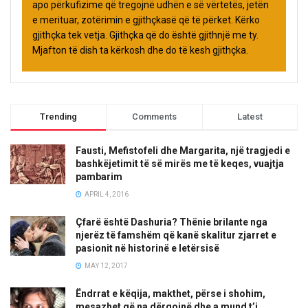
apo përkufizime që tregojnë udhën e së vërtetës, jetën
e merituar, zotërimin e gjithçkasë që të përket. Kërko
gjithçka tek vetja. Gjithçka që do është gjithnjë me ty.
Mjafton të dish ta kërkosh dhe do të kesh gjithçka.
Trending
Comments
Latest
Fausti, Mefistofeli dhe Margarita, një tragjedi e
bashkëjetimit të së mirës me të keqes, vuajtja
pambarim
APRIL 4, 2016
Çfarë është Dashuria? Thënie brilante nga
njerëz të famshëm që kanë skalitur zjarret e
pasionit në historinë e letërsisë
MAY 12, 2017
Ëndrrat e këqija, makthet, përse i shohim,
mesazhet që na dërgojnë dhe a mund t’i