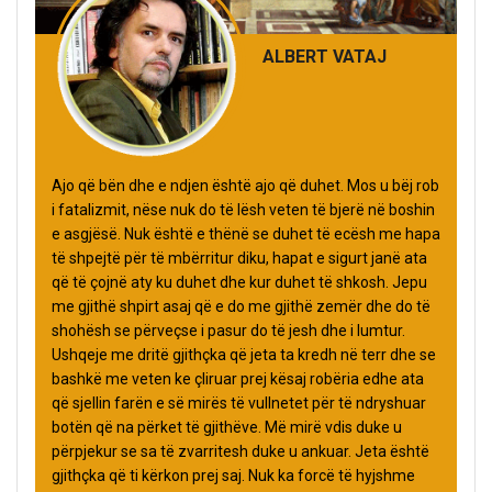
ALBERT VATAJ
Ajo që bën dhe e ndjen është ajo që duhet. Mos u bëj rob
i fatalizmit, nëse nuk do të lësh veten të bjerë në boshin
e asgjësë. Nuk është e thënë se duhet të ecësh me hapa
të shpejtë për të mbërritur diku, hapat e sigurt janë ata
që të çojnë aty ku duhet dhe kur duhet të shkosh. Jepu
me gjithë shpirt asaj që e do me gjithë zemër dhe do të
shohësh se përveçse i pasur do të jesh dhe i lumtur.
Ushqeje me dritë gjithçka që jeta ta kredh në terr dhe se
bashkë me veten ke çliruar prej kësaj robëria edhe ata
që sjellin farën e së mirës të vullnetet për të ndryshuar
botën që na përket të gjithëve. Më mirë vdis duke u
përpjekur se sa të zvarritesh duke u ankuar. Jeta është
gjithçka që ti kërkon prej saj. Nuk ka forcë të hyjshme