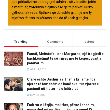
apo përkufizime që tregojnë udhën e së vërtetës, jetën
e merituar, zotërimin e gjithçkasë që të përket. Kërko
gjithçka tek vetja. Gjithçka që do është gjithnjë me ty.
Mjafton të dish ta kërkosh dhe do të kesh gjithçka.
Trending
Comments
Latest
Fausti, Mefistofeli dhe Margarita, një tragjedi e
bashkëjetimit të së mirës me të keqes, vuajtja
pambarim
APRIL 4, 2016
Çfarë është Dashuria? Thënie brilante nga
njerëz të famshëm që kanë skalitur zjarret e
pasionit në historinë e letërsisë
MAY 12, 2017
Ëndrrat e këqija, makthet, përse i shohim,
mesazhet që na dërgojnë dhe a mund t’i