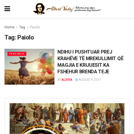
Home
Tag
Paiolo
Tag:
Paiolo
NDIHU I PUSHTUAR PREJ
PERSIATJE
KRAHËVE TË MREKULLIMIT QË
MAGJIA E KRIJUESIT KA
FSHEHUR BRENDA TEJE
BY
ALSIVA
AUGUST 9, 2017