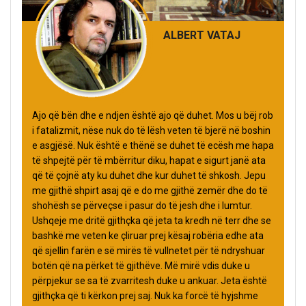
ALBERT VATAJ
Ajo që bën dhe e ndjen është ajo që duhet. Mos u bëj rob
i fatalizmit, nëse nuk do të lësh veten të bjerë në boshin
e asgjësë. Nuk është e thënë se duhet të ecësh me hapa
të shpejtë për të mbërritur diku, hapat e sigurt janë ata
që të çojnë aty ku duhet dhe kur duhet të shkosh. Jepu
me gjithë shpirt asaj që e do me gjithë zemër dhe do të
shohësh se përveçse i pasur do të jesh dhe i lumtur.
Ushqeje me dritë gjithçka që jeta ta kredh në terr dhe se
bashkë me veten ke çliruar prej kësaj robëria edhe ata
që sjellin farën e së mirës të vullnetet për të ndryshuar
botën që na përket të gjithëve. Më mirë vdis duke u
përpjekur se sa të zvarritesh duke u ankuar. Jeta është
gjithçka që ti kërkon prej saj. Nuk ka forcë të hyjshme