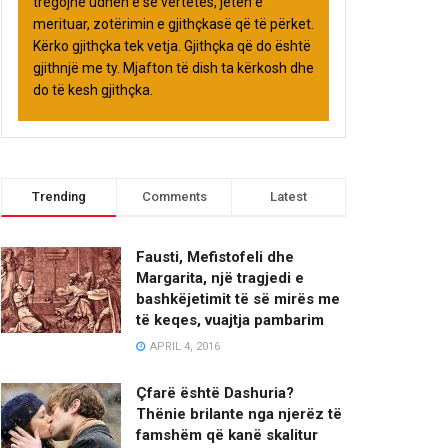
tregojnë udhën e së vërtetës, jetën e
merituar, zotërimin e gjithçkasë që të përket.
Kërko gjithçka tek vetja. Gjithçka që do është
gjithnjë me ty. Mjafton të dish ta kërkosh dhe
do të kesh gjithçka.
Trending
Comments
Latest
Fausti, Mefistofeli dhe
Margarita, një tragjedi e
bashkëjetimit të së mirës me
të keqes, vuajtja pambarim
APRIL 4, 2016
Çfarë është Dashuria?
Thënie brilante nga njerëz të
famshëm që kanë skalitur