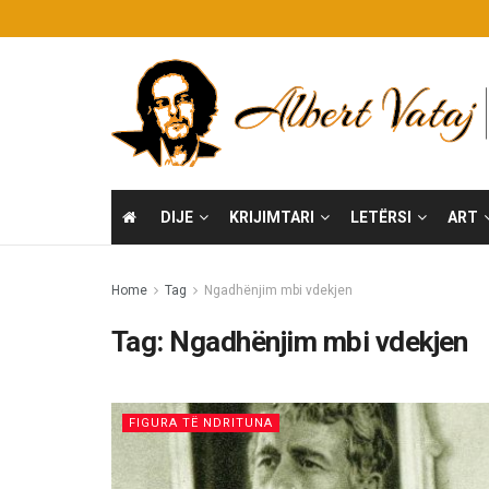
DIJE
KRIJIMTARI
LETËRSI
ART
Home
Tag
Ngadhënjim mbi vdekjen
Tag:
Ngadhënjim mbi vdekjen
FIGURA TË NDRITUNA