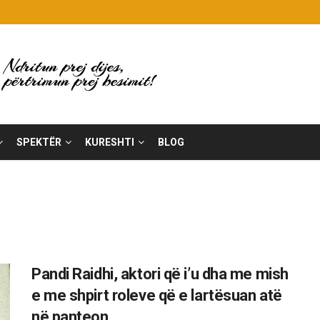
SPEKTËR
KURESHTI
BLOG
Pandi Raidhi, aktori që i’u dha me mish
e me shpirt roleve që e lartësuan atë
në panteon