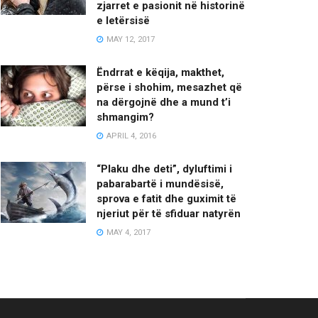
zjarret e pasionit në historinë
e letërsisë
MAY 12, 2017
Ëndrrat e këqija, makthet,
përse i shohim, mesazhet që
na dërgojnë dhe a mund t’i
shmangim?
APRIL 4, 2016
“Plaku dhe deti”, dyluftimi i
pabarabartë i mundësisë,
sprova e fatit dhe guximit të
njeriut për të sfiduar natyrën
MAY 4, 2017