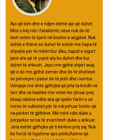
Ajo që bën dhe e ndjen është ajo që duhet.
Mos u bëj rob i fatalizmit, nëse nuk do të
lësh veten të bjerë në boshin e asgjësë. Nuk
është e thënë se duhet të ecësh me hapa të
shpejtë për të mbërritur diku, hapat e sigurt
janë ata që të çojnë aty ku duhet dhe kur
duhet të shkosh. Jepu me gjithë shpirt asaj
që e do me gjithë zemër dhe do të shohësh
se përveçse i pasur do të jesh dhe i lumtur.
Ushqeje me dritë gjithçka që jeta ta kredh në
terr dhe se bashkë me veten ke çliruar prej
kësaj robëria edhe ata që sjellin farën e së
mirës të vullnetet për të ndryshuar botën që
na përket të gjithëve. Më mirë vdis duke u
përpjekur se sa të zvarritesh duke u ankuar.
Jeta është gjithçka që ti kërkon prej saj. Nuk
ka forcë të hyjshme apo përkufizime që