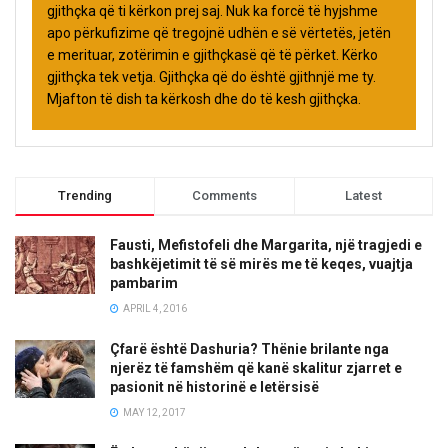
gjithçka që ti kërkon prej saj. Nuk ka forcë të hyjshme
apo përkufizime që tregojnë udhën e së vërtetës, jetën
e merituar, zotërimin e gjithçkasë që të përket. Kërko
gjithçka tek vetja. Gjithçka që do është gjithnjë me ty.
Mjafton të dish ta kërkosh dhe do të kesh gjithçka.
Trending
Comments
Latest
Fausti, Mefistofeli dhe Margarita, një tragjedi e
bashkëjetimit të së mirës me të keqes, vuajtja
pambarim
APRIL 4, 2016
Çfarë është Dashuria? Thënie brilante nga
njerëz të famshëm që kanë skalitur zjarret e
pasionit në historinë e letërsisë
MAY 12, 2017