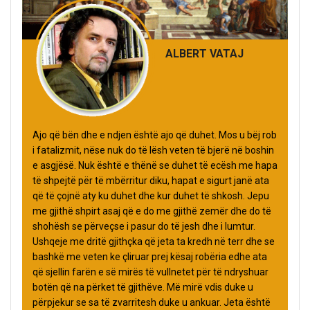
ALBERT VATAJ
Ajo që bën dhe e ndjen është ajo që duhet. Mos u bëj rob
i fatalizmit, nëse nuk do të lësh veten të bjerë në boshin
e asgjësë. Nuk është e thënë se duhet të ecësh me hapa
të shpejtë për të mbërritur diku, hapat e sigurt janë ata
që të çojnë aty ku duhet dhe kur duhet të shkosh. Jepu
me gjithë shpirt asaj që e do me gjithë zemër dhe do të
shohësh se përveçse i pasur do të jesh dhe i lumtur.
Ushqeje me dritë gjithçka që jeta ta kredh në terr dhe se
bashkë me veten ke çliruar prej kësaj robëria edhe ata
që sjellin farën e së mirës të vullnetet për të ndryshuar
botën që na përket të gjithëve. Më mirë vdis duke u
përpjekur se sa të zvarritesh duke u ankuar. Jeta është