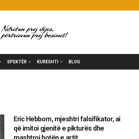
SPEKTËR
KURESHTI
BLOG
Eric Hebborn, mjeshtri falsifikator, ai
që imitoi gjenitë e pikturës dhe
mashtroi botën e artit