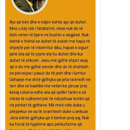
Ajo që bën dhe e ndjen është ajo që duhet.
Mos u bëj rob i fatalizmit, nëse nuk do të
lësh veten të bjerë në boshin e asgjësë. Nuk
është e thënë se duhet të ecësh me hapa të
shpejtë për të mbërritur diku, hapat e sigurt
janë ata që të çojnë aty ku duhet dhe kur
duhet të shkosh. Jepu me gjithë shpirt asaj
që e do me gjithë zemër dhe do të shohësh
se përveçse i pasur do të jesh dhe i lumtur.
Ushqeje me dritë gjithçka që jeta ta kredh në
terr dhe se bashkë me veten ke çliruar prej
kësaj robëria edhe ata që sjellin farën e së
mirës të vullnetet për të ndryshuar botën që
na përket të gjithëve. Më mirë vdis duke u
përpjekur se sa të zvarritesh duke u ankuar.
Jeta është gjithçka që ti kërkon prej saj. Nuk
ka forcë të hyjshme apo përkufizime që