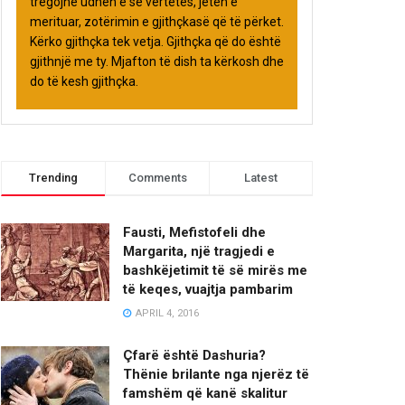
tregojnë udhën e së vërtetës, jetën e
merituar, zotërimin e gjithçkasë që të përket.
Kërko gjithçka tek vetja. Gjithçka që do është
gjithnjë me ty. Mjafton të dish ta kërkosh dhe
do të kesh gjithçka.
Trending
Comments
Latest
Fausti, Mefistofeli dhe
Margarita, një tragjedi e
bashkëjetimit të së mirës me
të keqes, vuajtja pambarim
APRIL 4, 2016
Çfarë është Dashuria?
Thënie brilante nga njerëz të
famshëm që kanë skalitur