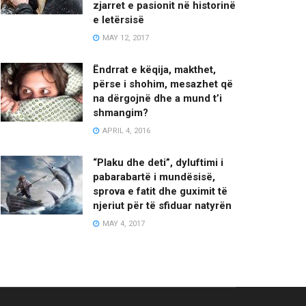
zjarret e pasionit në historinë
e letërsisë
MAY 12, 2017
Ëndrrat e këqija, makthet,
përse i shohim, mesazhet që
na dërgojnë dhe a mund t’i
shmangim?
APRIL 4, 2016
“Plaku dhe deti”, dyluftimi i
pabarabartë i mundësisë,
sprova e fatit dhe guximit të
njeriut për të sfiduar natyrën
MAY 4, 2017