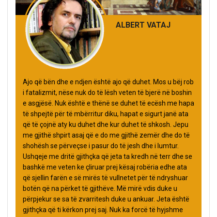
ALBERT VATAJ
Ajo që bën dhe e ndjen është ajo që duhet. Mos u bëj rob
i fatalizmit, nëse nuk do të lësh veten të bjerë në boshin
e asgjësë. Nuk është e thënë se duhet të ecësh me hapa
të shpejtë për të mbërritur diku, hapat e sigurt janë ata
që të çojnë aty ku duhet dhe kur duhet të shkosh. Jepu
me gjithë shpirt asaj që e do me gjithë zemër dhe do të
shohësh se përveçse i pasur do të jesh dhe i lumtur.
Ushqeje me dritë gjithçka që jeta ta kredh në terr dhe se
bashkë me veten ke çliruar prej kësaj robëria edhe ata
që sjellin farën e së mirës të vullnetet për të ndryshuar
botën që na përket të gjithëve. Më mirë vdis duke u
përpjekur se sa të zvarritesh duke u ankuar. Jeta është
gjithçka që ti kërkon prej saj. Nuk ka forcë të hyjshme