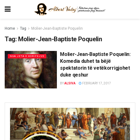
Home
Tag
Molier-Jean-Baptiste Poquelin
Tag:
Molier-Jean-Baptiste Poquelin
Molier-Jean-Baptiste Poquelin:
NGA JETA E KORIFEJVE
Komedia duhet ta bëjë
spektatorin të vetëkorrigjohet
duke qeshur
BY
ALSIVA
FEBRUARY 17, 2017