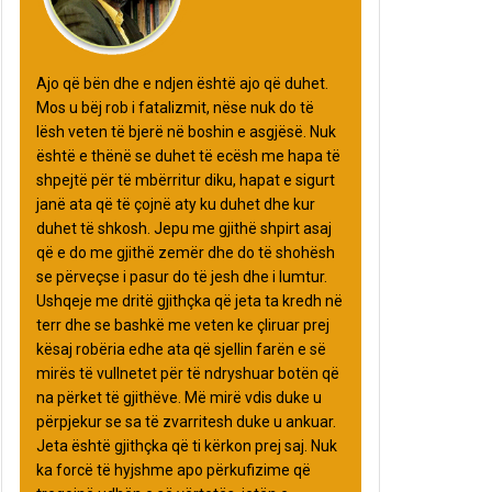
Ajo që bën dhe e ndjen është ajo që duhet.
Mos u bëj rob i fatalizmit, nëse nuk do të
lësh veten të bjerë në boshin e asgjësë. Nuk
është e thënë se duhet të ecësh me hapa të
shpejtë për të mbërritur diku, hapat e sigurt
janë ata që të çojnë aty ku duhet dhe kur
duhet të shkosh. Jepu me gjithë shpirt asaj
që e do me gjithë zemër dhe do të shohësh
se përveçse i pasur do të jesh dhe i lumtur.
Ushqeje me dritë gjithçka që jeta ta kredh në
terr dhe se bashkë me veten ke çliruar prej
kësaj robëria edhe ata që sjellin farën e së
mirës të vullnetet për të ndryshuar botën që
na përket të gjithëve. Më mirë vdis duke u
përpjekur se sa të zvarritesh duke u ankuar.
Jeta është gjithçka që ti kërkon prej saj. Nuk
ka forcë të hyjshme apo përkufizime që