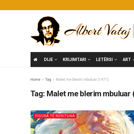
DIJE
KRIJIMTARI
LETËRSI
ART
Home
Tag
Malet me blerim mbuluar (1971)
Tag:
Malet me blerim mbuluar 
FIGURA TË NDRITUNA