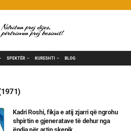
SPEKTËR
KURESHTI
BLOG
(1971)
Kadri Roshi, fikja e atij zjarri që ngrohu
shpirtin e gjeneratave të dehur nga
ëndja për artin skenik