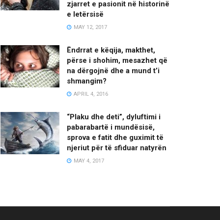
zjarret e pasionit në historinë
e letërsisë
MAY 12, 2017
Ëndrrat e këqija, makthet,
përse i shohim, mesazhet që
na dërgojnë dhe a mund t’i
shmangim?
APRIL 4, 2016
“Plaku dhe deti”, dyluftimi i
pabarabartë i mundësisë,
sprova e fatit dhe guximit të
njeriut për të sfiduar natyrën
MAY 4, 2017