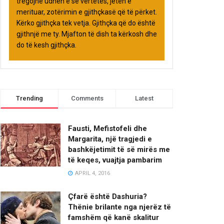
tregojnë udhën e së vërtetës, jetën e
merituar, zotërimin e gjithçkasë që të përket.
Kërko gjithçka tek vetja. Gjithçka që do është
gjithnjë me ty. Mjafton të dish ta kërkosh dhe
do të kesh gjithçka.
Trending
Comments
Latest
Fausti, Mefistofeli dhe
Margarita, një tragjedi e
bashkëjetimit të së mirës me
të keqes, vuajtja pambarim
APRIL 4, 2016
Çfarë është Dashuria?
Thënie brilante nga njerëz të
famshëm që kanë skalitur