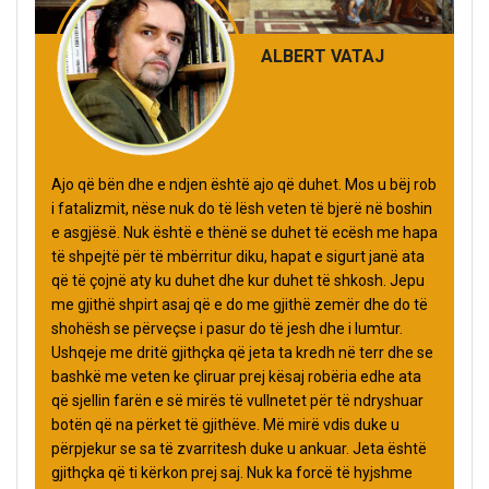
ALBERT VATAJ
Ajo që bën dhe e ndjen është ajo që duhet. Mos u bëj rob
i fatalizmit, nëse nuk do të lësh veten të bjerë në boshin
e asgjësë. Nuk është e thënë se duhet të ecësh me hapa
të shpejtë për të mbërritur diku, hapat e sigurt janë ata
që të çojnë aty ku duhet dhe kur duhet të shkosh. Jepu
me gjithë shpirt asaj që e do me gjithë zemër dhe do të
shohësh se përveçse i pasur do të jesh dhe i lumtur.
Ushqeje me dritë gjithçka që jeta ta kredh në terr dhe se
bashkë me veten ke çliruar prej kësaj robëria edhe ata
që sjellin farën e së mirës të vullnetet për të ndryshuar
botën që na përket të gjithëve. Më mirë vdis duke u
përpjekur se sa të zvarritesh duke u ankuar. Jeta është
gjithçka që ti kërkon prej saj. Nuk ka forcë të hyjshme