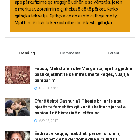
apo përkufizime që tregojnë udhën e së vërtetës, jetën
e merituar, zotërimin e gjithçkasë që të përket. Kërko
gjithçka tek vetja. Gjithçka që do është gjithnjë me ty.
Mjafton të dish ta kërkosh dhe do të kesh gjithçka.
Trending
Comments
Latest
Fausti, Mefistofeli dhe Margarita, një tragjedi e
bashkëjetimit të së mirës me të keqes, vuajtja
pambarim
APRIL 4, 2016
Çfarë është Dashuria? Thënie brilante nga
njerëz të famshëm që kanë skalitur zjarret e
pasionit në historinë e letërsisë
MAY 12, 2017
Ëndrrat e këqija, makthet, përse i shohim,
mesazhet që na dërgojnë dhe a mund t’i